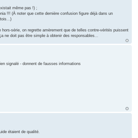
existait même pas !) ;
a !!! (À noter que cette dernière confusion figure déjà dans un
ois...)
e hors-série, on regrette amèrement que de telles contre-vérités puissent
e ça ne doit pas être simple à obtenir des responsables...
 bien signalé - donnent de fausses informations
de étaient de qualité.