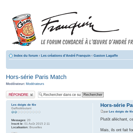
Index du forum
‹
Les créations d'André Franquin
‹
Gaston Lagaffe
Hors-série Paris Match
Modérateur:
Modérateurs
Publier une réponse
Hors-série Pa
Les doigts de fée
Gaffodébutant
par
Les doigts de fé
Plutôt alléchant, 
Messages:
20
Inscrit le:
01 Août 2015 2:11
Localisation:
Bruxelles
Mais, ils ont fait for