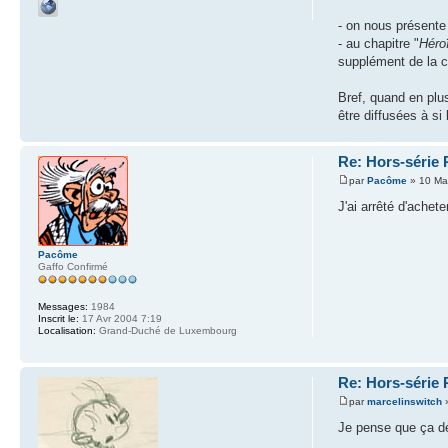
- on nous présente
- au chapitre "
Héro
supplément de la co
Bref, quand en plus
être diffusées à si
Re: Hors-série 
par
Pacôme
» 10 Ma
J'ai arrêté d'achet
Pacôme
Gaffo Confirmé
Messages:
1984
Inscrit le:
17 Avr 2004 7:19
Localisation:
Grand-Duché de Luxembourg
Re: Hors-série 
par
marcelinswitch
»
Je pense que ça dé