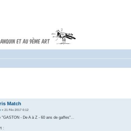
Forum FRANQUIN
Forum consacré à l'oeuvre d'André
Franquin et au 9ème art
ris Match
e
» 21 Fév 2017 0:12
ce "GASTON - De A à Z - 60 ans de gaffes"...
t :