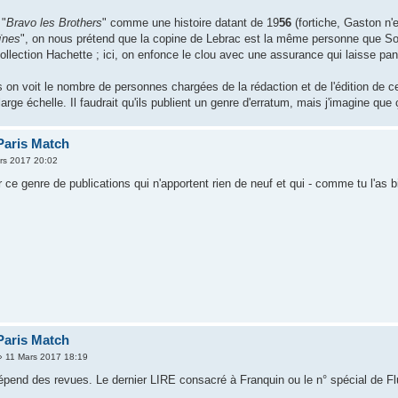
 "
Bravo les Brothers
" comme une histoire datant de 19
56
(fortiche, Gaston n'
ïnes
", on nous prétend que la copine de Lebrac est la même personne que Soni
llection Hachette ; ici, on enfonce le clou avec une assurance qui laisse pant
 on voit le nombre de personnes chargées de la rédaction et de l'édition de c
 large échelle. Il faudrait qu'ils publient un genre d'erratum, mais j'imagine qu
Paris Match
rs 2017 20:02
er ce genre de publications qui n'apportent rien de neuf et qui - comme tu l'as
Paris Match
 11 Mars 2017 18:19
pend des revues. Le dernier LIRE consacré à Franquin ou le n° spécial de Flui