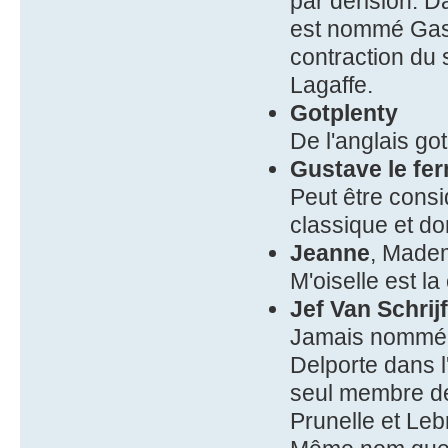
par dérision. 
est nommé Gasto
contraction du 
Lagaffe.
Gotplenty
De l'anglais go
Gustave le fer
Peut être cons
classique et d
Jeanne
, Madem
M'oiselle est l
Jef Van Schrij
Jamais nommé 
Delporte dans l
seul membre de
Prunelle et Leb