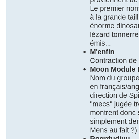
Le premier nom
à la grande tail
énorme dinosau
lézard tonnerre
émis...
M'enfin
Contraction de 
Moon Module
Nom du groupe 
en français/an
direction de S
"mecs" jugée tr
montrent donc 
simplement dem
Mens au fait ?)
Rogntudjuu