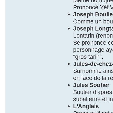
Même nom que 
Prononcé Yèf V
Joseph Boulie
Comme un bouli
Joseph Longta
Lontarin (reno
Se prononce com
personnage aya
"gros tarin".
Jules-de-chez
Surnommé ainsi 
en face de la r
Jules Soutier
Soutier d'aprè
subalterne et i
L'Anglais