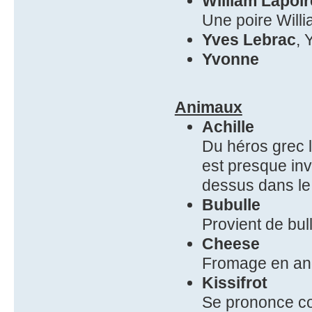
William Lapoir
Une poire Willi
Yves Lebrac
, 
Yvonne
Animaux
Achille
Du héros grec l
est presque inv
dessus dans le
Bubulle
Provient de bul
Cheese
Fromage en ang
Kissifrot
Se prononce co