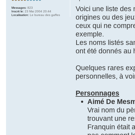
Voici une liste de
Messages:
823
Inscrit le:
23 Mai 2004 20:44
Localisation:
Le bureau des gaffes
origines ou des jeu
ceux qui ne compren
exemple.
Les noms listés san
ont été donnés au 
Quelques rares expl
personnelles, à voi
Personnages
Aimé De Mesm
Vrai nom du pè
trouvant une r
Franquin était 