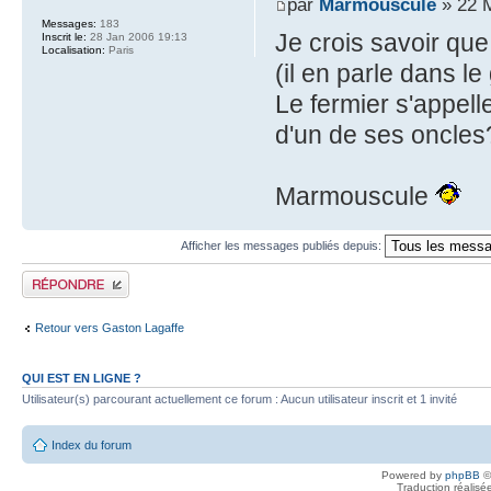
par
Marmouscule
» 22 M
Messages:
183
Je crois savoir que
Inscrit le:
28 Jan 2006 19:13
Localisation:
Paris
(il en parle dans l
Le fermier s'appel
d'un de ses oncles
Marmouscule
Afficher les messages publiés depuis:
Publier une réponse
Retour vers Gaston Lagaffe
QUI EST EN LIGNE ?
Utilisateur(s) parcourant actuellement ce forum : Aucun utilisateur inscrit et 1 invité
Index du forum
Powered by
phpBB
©
Traduction réalisé