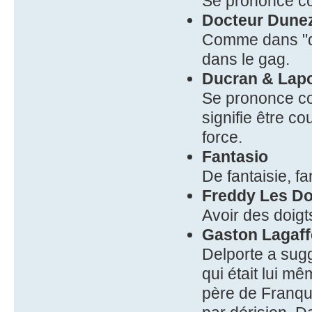
Se prononce c
Docteur Dune
Comme dans "du
dans le gag.
Ducran & Lap
Se prononce co
signifie être co
force.
Fantasio
De fantaisie, fa
Freddy Les Do
Avoir des doigt
Gaston Lagaff
Delporte a sug
qui était lui m
père de Franqui