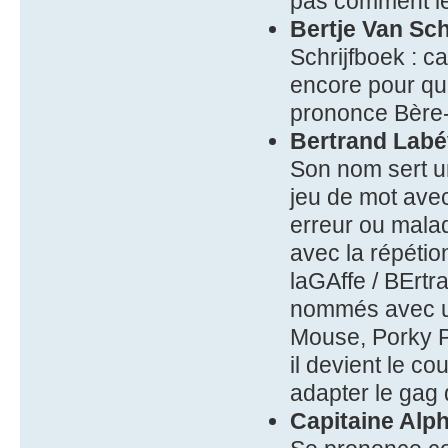
pas comment l
Bertje Van Sch
Schrijfboek : ca
encore pour que
prononce Bère-
Bertrand Lab
Son nom sert u
jeu de mot ave
erreur ou malad
avec la répétio
laGAffe / BErt
nommés avec un
Mouse, Porky Pi
il devient le c
adapter le gag 
Capitaine Al