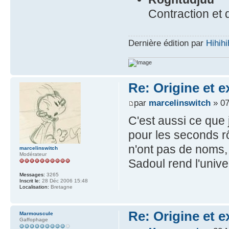
Contraction et 
Dernière édition par
Hihihi
Re: Origine et 
par
marcelinswitch
» 07
C'est aussi ce que 
pour les seconds rô
n'ont pas de noms,
marcelinswitch
Modérateur
Sadoul rend l'unive
Messages:
3265
Inscrit le:
28 Déc 2006 15:48
Localisation:
Bretagne
Re: Origine et 
Marmouscule
Gaffophage