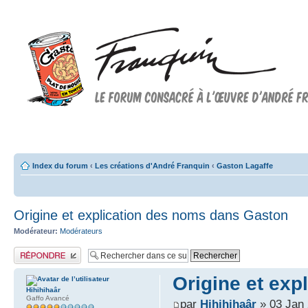
Forum FRANQUIN
Forum consacré à l'oeuvre d'André Franquin et au 9ème art
Index du forum
‹
Les créations d'André Franquin
‹
Gaston Lagaffe
Origine et explication des noms dans Gaston
Modérateur:
Modérateurs
Publier une réponse
Origine et ex
Hihihihaâr
Gaffo Avancé
par
Hihihihaâr
» 03 Jan 