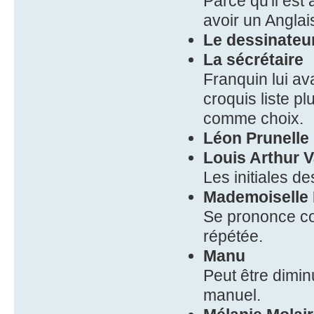
Parce qu'il est
avoir un Anglai
Le dessinateu
La sécrétaire
Franquin lui av
croquis liste p
comme choix.
Léon Prunelle
Louis Arthur 
Les initiales d
Mademoiselle 
Se prononce com
répétée.
Manu
Peut être dimi
manuel.