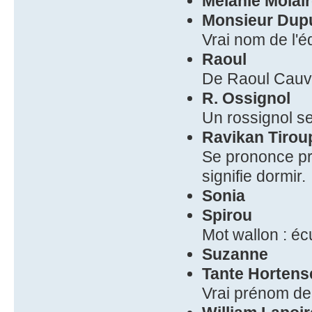
Mélanie Molai
Monsieur Dup
Vrai nom de l'é
Raoul
De Raoul Cauvi
R. Ossignol
Un rossignol se
Ravikan Tirou
Se prononce pre
signifie dormir.
Sonia
Spirou
Mot wallon : écu
Suzanne
Tante Hortens
Vrai prénom de 