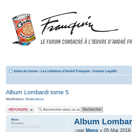
Forum FRANQUIN
Forum consacré à l'oeuvre d'André Franquin et au 9ème art
Index du forum
‹
Les créations d'André Franquin
‹
Gaston Lagaffe
Album Lombardi tome 5
Modérateur:
Modérateurs
Publier une réponse
Album Lombar
Mens
Nouveau
par
Mens
» 05 Mai 2016 