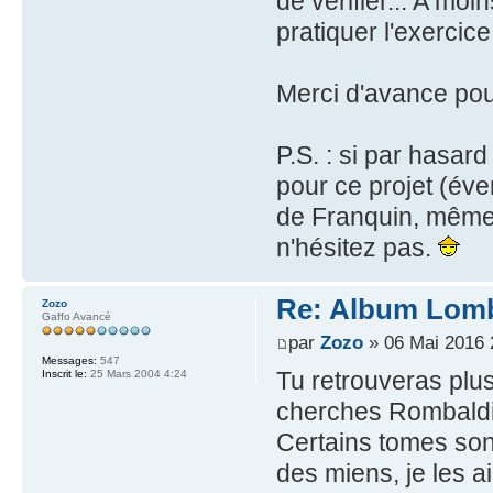
de vérifier... A mo
pratiquer l'exerci
Merci d'avance pou
P.S. : si par hasa
pour ce projet (éve
de Franquin, même 
n'hésitez pas.
Re: Album Lomb
Zozo
Gaffo Avancé
par
Zozo
» 06 Mai 2016 
Messages:
547
Tu retrouveras plus
Inscrit le:
25 Mars 2004 4:24
cherches Rombaldi
Certains tomes sont
des miens, je les 