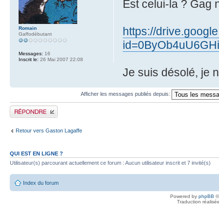
Est celui-la ? Gag 
https://drive.goog
Romain
Gaffodébutant
id=0ByOb4uU6GH
Messages:
16
Inscrit le:
26 Mai 2007 22:08
Je suis désolé, je
Afficher les messages publiés depuis:
Publier une réponse
Retour vers Gaston Lagaffe
QUI EST EN LIGNE ?
Utilisateur(s) parcourant actuellement ce forum : Aucun utilisateur inscrit et 7 invité(s)
Index du forum
Powered by
phpBB
©
Traduction réalisé