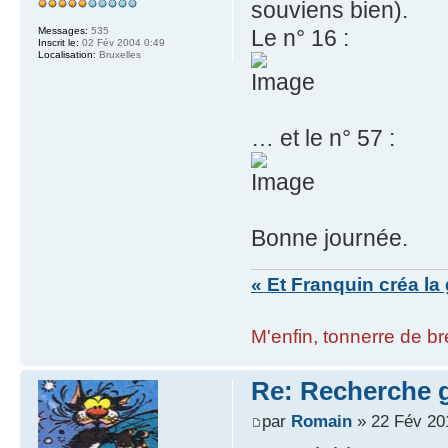
souviens bien).
Le n° 16 :
Messages:
535
Inscrit le:
02 Fév 2004 0:49
Localisation:
Bruxelles
… et le n° 57 :
Bonne journée.
« Et Franquin créa la 
M'enfin, tonnerre de bre
Re: Recherche g
par
Romain
» 22 Fév 20