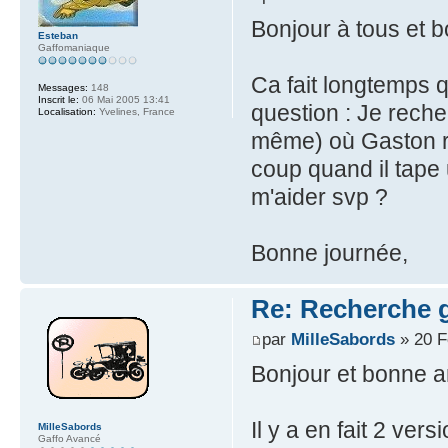
Bonjour à tous et 
Esteban
Gaffomaniaque
Ca fait longtemps q
Messages:
148
Inscrit le:
06 Mai 2005 13:41
question : Je recher
Localisation:
Yvelines, France
même) où Gaston ré
coup quand il tape 
m'aider svp ?
Bonne journée,
Re: Recherche g
par
MilleSabords
» 20 F
Bonjour et bonne a
Il y a en fait 2 ver
MilleSabords
Gaffo Avancé