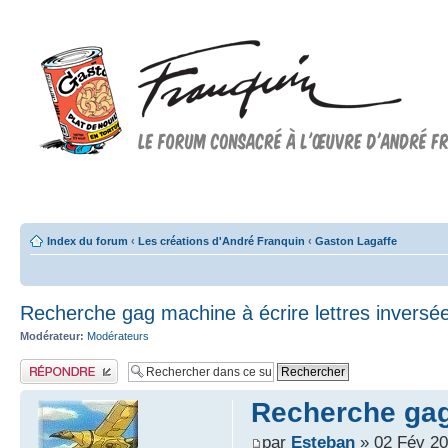
Forum FRANQUIN
Forum consacré à l'oeuvre d'André Franquin et au 9ème art
Index du forum
‹
Les créations d'André Franquin
‹
Gaston Lagaffe
Recherche gag machine à écrire lettres inversé
Modérateur:
Modérateurs
Publier une réponse
Recherche gag 
par
Esteban
» 02 Fév 20