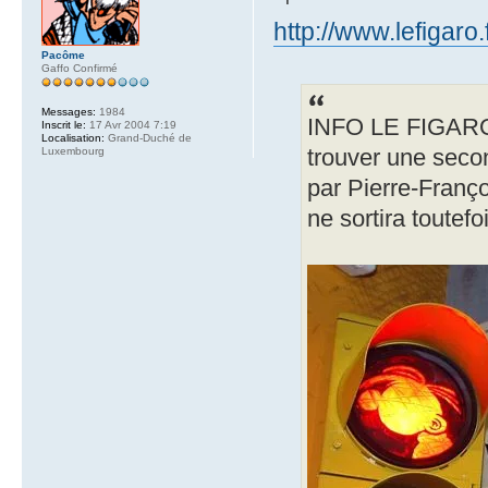
http://www.lefigaro
Pacôme
Gaffo Confirmé
Messages:
1984
INFO LE FIGARO 
Inscrit le:
17 Avr 2004 7:19
Localisation:
Grand-Duché de
Luxembourg
trouver une seco
par Pierre-Franço
ne sortira toutef