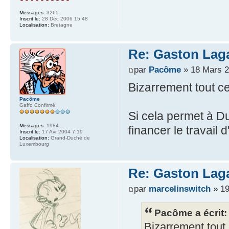
Messages:
3265
Inscrit le:
28 Déc 2006 15:48
Localisation:
Bretagne
Re: Gaston Laga
par
Pacôme
» 18 Mars 2
Bizarrement tout ce
Pacôme
Gaffo Confirmé
Si cela permet à Du
Messages:
1984
financer le travail
Inscrit le:
17 Avr 2004 7:19
Localisation:
Grand-Duché de
Luxembourg
Re: Gaston Laga
par
marcelinswitch
» 19
Pacôme a écrit:
Bizarrement tout 