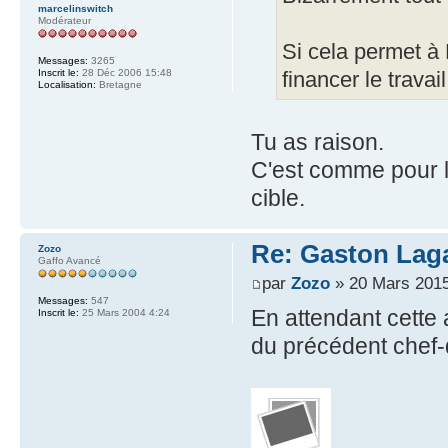
marcelinswitch
Modérateur
Si cela permet à 
Messages:
3265
Inscrit le:
28 Déc 2006 15:48
financer le trava
Localisation:
Bretagne
Tu as raison.
C'est comme pour l
cible.
Re: Gaston Laga
Zozo
Gaffo Avancé
par
Zozo
» 20 Mars 2015
Messages:
547
En attendant cette
Inscrit le:
25 Mars 2004 4:24
du précédent chef-