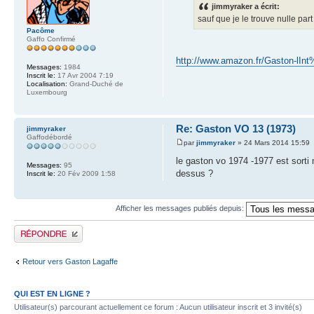
jimmyraker a écrit:
sauf que je le trouve nulle part
Pacôme
Gaffo Confirmé
http://www.amazon.fr/Gaston-lIn
Messages:
1984
Inscrit le:
17 Avr 2004 7:19
Localisation:
Grand-Duché de
Luxembourg
Re: Gaston VO 13 (1973)
jimmyraker
Gaffodébordé
par
jimmyraker
» 24 Mars 2014 15:59
le gaston vo 1974 -1977 est sorti ma
Messages:
95
dessus ?
Inscrit le:
20 Fév 2009 1:58
Afficher les messages publiés depuis:
Publier une réponse
Retour vers Gaston Lagaffe
QUI EST EN LIGNE ?
Utilisateur(s) parcourant actuellement ce forum : Aucun utilisateur inscrit et 3 invité(s)