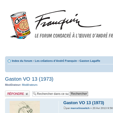
Forum FRANQUIN
Forum consacré à l'oeuvre d'André Franquin et au 9ème art
Index du forum
‹
Les créations d'André Franquin
‹
Gaston Lagaffe
Gaston VO 13 (1973)
Modérateur:
Modérateurs
Publier une réponse
Gaston VO 13 (1973)
par
marcelinswitch
» 20 Avr 2013 9:58