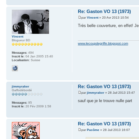
Re: Gaston VO 13 (1973)
par
Vincent
» 20 Avr 2013 10:54
Très belle couverture, en effet! Je
Vincent
Blogueur BD
www.lecoupdegriffe.blogspot.com
Messages:
494
Inscrit le:
04 Jan 2005 15:40
Localisation:
Suisse
Re: Gaston VO 13 (1973)
jimmyraker
Gaffodébordé
par
jimmyraker
» 28 Juil 2013 15:47
sauf que je le trouve nulle part
Messages:
95
Inscrit le:
20 Fév 2009 1:58
Re: Gaston VO 13 (1973)
par
Pacôme
» 28 Juil 2013 16:07