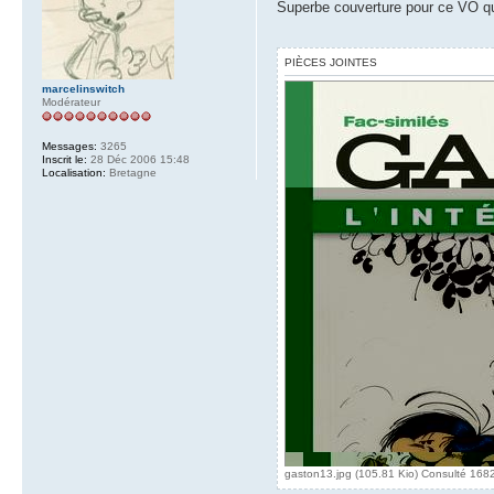
Superbe couverture pour ce VO qui 
PIÈCES JOINTES
marcelinswitch
Modérateur
Messages:
3265
Inscrit le:
28 Déc 2006 15:48
Localisation:
Bretagne
gaston13.jpg (105.81 Kio) Consulté 1682