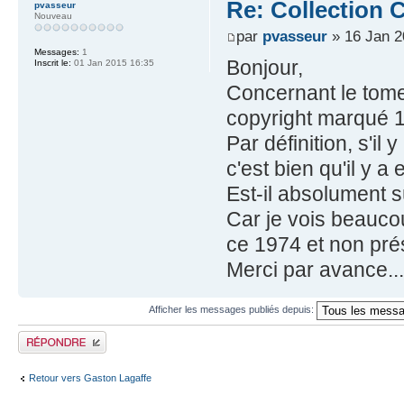
Re: Collection C
pvasseur
Nouveau
par
pvasseur
» 16 Jan 2
Messages:
1
Bonjour,
Inscrit le:
01 Jan 2015 16:35
Concernant le tome 
copyright marqué 
Par définition, s'i
c'est bien qu'il y a
Est-il absolument s
Car je vois beauco
ce 1974 et non pré
Merci par avance...
Afficher les messages publiés depuis:
Publier une réponse
Retour vers Gaston Lagaffe