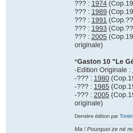
??? :
1974
(Cop.197
??? :
1989
(Cop.19
??? :
1991
(Cop.??
??? :
1993
(Cop.??
??? :
2005
(Cop.197
originale)
*
Gaston 10 "Le Gé
-Edition Originale :
-??? :
1980
(Cop.19
-??? :
1985
(Cop.19
-??? :
2005
(Cop.19
originale)
Dernière édition par
Trinit
Ma ! Pourquoi ze né re