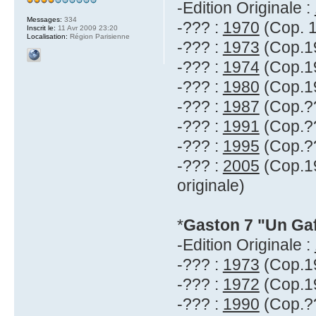
-Edition Originale :
Messages:
334
-??? :
1970
(Cop. 1
Inscrit le:
11 Avr 2009 23:20
Localisation:
Région Parisienne
-??? :
1973
(Cop.19
-??? :
1974
(Cop.19
-??? :
1980
(Cop.19
-??? :
1987
(Cop.??
-??? :
1991
(Cop.??
-??? :
1995
(Cop.??
-??? :
2005
(Cop.19
originale)
*
Gaston 7 "Un Gaf
-Edition Originale :
-??? :
1973
(Cop.19
-??? :
1972
(Cop.19
-??? :
1990
(Cop.??