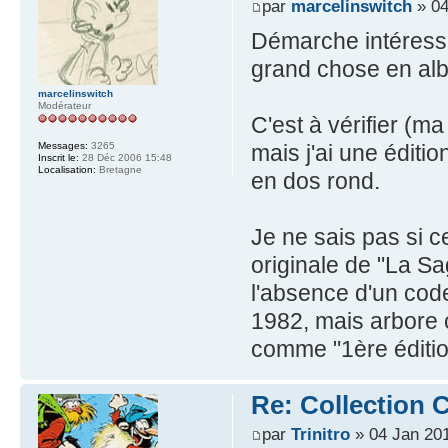
par
marcelinswitch
» 04
Démarche intéressa
grand chose en al
marcelinswitch
Modérateur
C'est à vérifier (m
mais j'ai une éditi
Messages:
3265
Inscrit le:
28 Déc 2006 15:48
Localisation:
Bretagne
en dos rond.
Je ne sais pas si c
originale de "La Sa
l'absence d'un cod
1982, mais arbore 
comme "1ère éditio
Re: Collection C
par
Trinitro
» 04 Jan 201