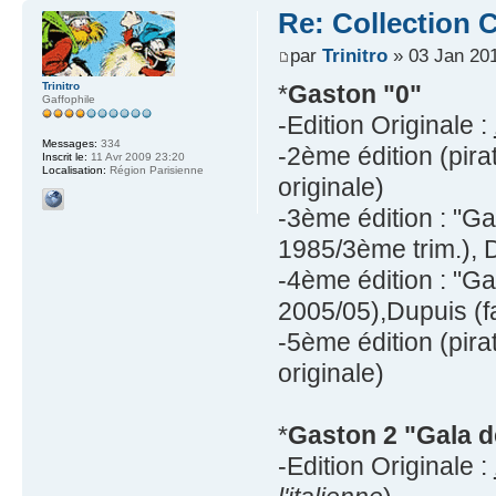
Re: Collection C
par
Trinitro
» 03 Jan 201
Trinitro
*
Gaston "0"
Gaffophile
-Edition Originale :
Messages:
334
-2ème édition (pira
Inscrit le:
11 Avr 2009 23:20
Localisation:
Région Parisienne
originale)
-3ème édition : "Ga
1985/3ème trim.), 
-4ème édition : "Ga
2005/05),Dupuis (fa
-5ème édition (pira
originale)
*
Gaston 2 "Gala d
-Edition Originale :