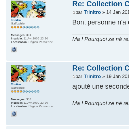
Re: Collection C
par
Trinitro
» 14 Jan 201
Trinitro
Bon, personne n'a d
Gaffophile
Messages:
334
Ma ! Pourquoi ze né re
Inscrit le:
11 Avr 2009 23:20
Localisation:
Région Parisienne
Re: Collection C
par
Trinitro
» 19 Jan 201
Trinitro
ajouté une seconde
Gaffophile
Messages:
334
Ma ! Pourquoi ze né re
Inscrit le:
11 Avr 2009 23:20
Localisation:
Région Parisienne