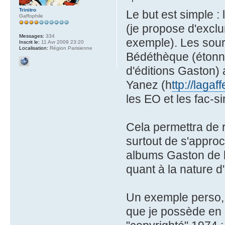
Trinitro
Le but est simple : 
Gaffophile
(je propose d'exclu
Messages:
334
exemple). Les sourc
Inscrit le:
11 Avr 2009 23:20
Localisation:
Région Parisienne
Bédéthèque (étonn
d'éditions Gaston) 
Yanez (h
ttp://lagaf
les EO et les fac-si
Cela permettra de re
surtout de s'approc
albums Gaston de la
quant à la nature d
Un exemple perso
que je possède en é