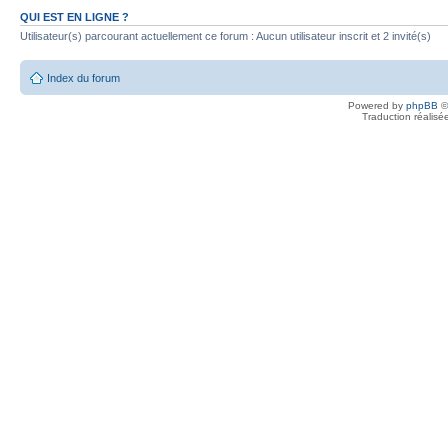
QUI EST EN LIGNE ?
Utilisateur(s) parcourant actuellement ce forum : Aucun utilisateur inscrit et 2 invité(s)
Index du forum
Powered by
phpBB
©
Traduction réalisé