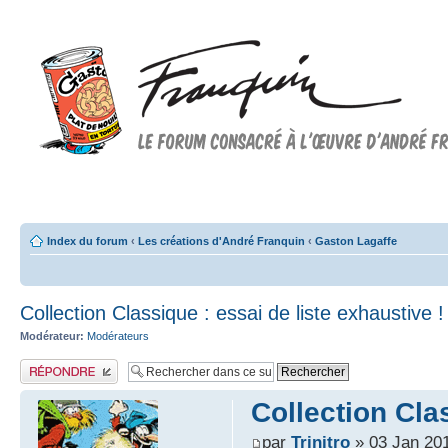
Forum FRANQUIN
Forum consacré à l'oeuvre d'André Franquin et au 9ème art
Index du forum
‹
Les créations d'André Franquin
‹
Gaston Lagaffe
Collection Classique : essai de liste exhaustive !
Modérateur:
Modérateurs
Publier une réponse
Collection Clas
par
Trinitro
» 03 Jan 201