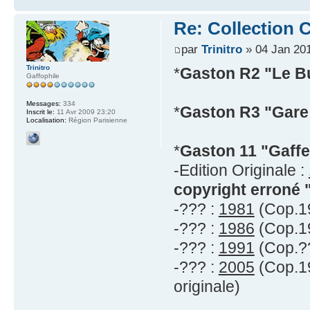
Re: Collection C
par
Trinitro
» 04 Jan 201
Trinitro
*
Gaston R2 "Le B
Gaffophile
Messages:
334
*
Gaston R3 "Gare 
Inscrit le:
11 Avr 2009 23:20
Localisation:
Région Parisienne
*
Gaston 11 "Gaffe
-Edition Originale :
copyright erroné 
-??? :
1981
(Cop.19
-??? :
1986
(Cop.19
-??? :
1991
(Cop.??
-??? :
2005
(Cop.19
originale)