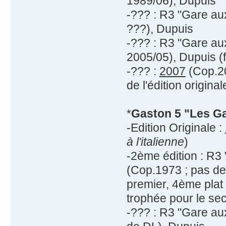
1989/06), Dupuis
-??? : R3 "Gare au
???), Dupuis
-??? : R3 "Gare au
2005/05), Dupuis (f
-??? :
2007
(Cop.20
de l'édition original
*
Gaston 5 "Les Ga
-Edition Originale :
à l'italienne
)
-2ème édition : R3
(Cop.1973 ; pas de 
premier, 4ème plat
trophée pour le se
-??? : R3 "Gare au