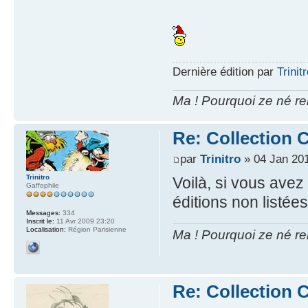
Dernière édition par
Trinit
Ma ! Pourquoi ze né re
Re: Collection C
par
Trinitro
» 04 Jan 201
Trinitro
Voilà, si vous avez
Gaffophile
éditions non listées i
Messages:
334
Inscrit le:
11 Avr 2009 23:20
Localisation:
Région Parisienne
Ma ! Pourquoi ze né re
Re: Collection C