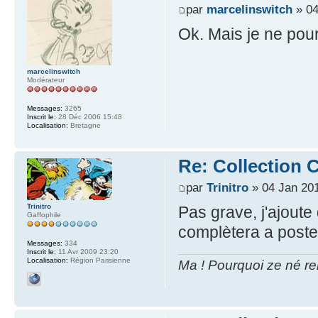
par
marcelinswitch
» 04
Ok. Mais je ne pourr
marcelinswitch
Modérateur
Messages:
3265
Inscrit le:
28 Déc 2006 15:48
Localisation:
Bretagne
Re: Collection C
par
Trinitro
» 04 Jan 201
Trinitro
Pas grave, j'ajout
Gaffophile
complètera a poste
Messages:
334
Inscrit le:
11 Avr 2009 23:20
Localisation:
Région Parisienne
Ma ! Pourquoi ze né re