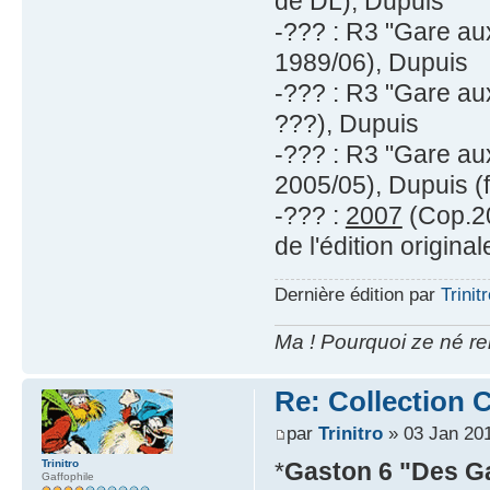
de DL), Dupuis
-??? : R3 "Gare au
1989/06), Dupuis
-??? : R3 "Gare au
???), Dupuis
-??? : R3 "Gare au
2005/05), Dupuis (f
-??? :
2007
(Cop.20
de l'édition original
Dernière édition par
Trinit
Ma ! Pourquoi ze né re
Re: Collection C
par
Trinitro
» 03 Jan 201
Trinitro
*
Gaston 6 "Des Ga
Gaffophile