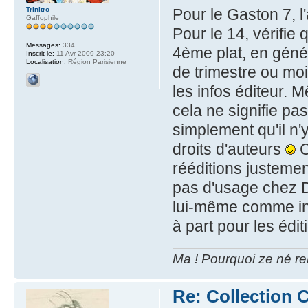
Trinitro
Pour le Gaston 7, l'
Gaffophile
Pour le 14, vérifie 
Messages:
334
4ème plat, en géné
Inscrit le:
11 Avr 2009 23:20
Localisation:
Région Parisienne
de trimestre ou moi
les infos éditeur. M
cela ne signifie pas
simplement qu'il n
droits d'auteurs
C
rééditions justemen
pas d'usage chez D
lui-même comme info
à part pour les édi
Ma ! Pourquoi ze né re
Re: Collection C