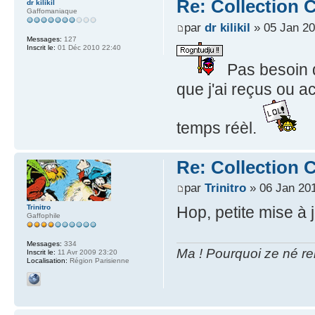
Re: Collection C
dr kilikil
Gaffomaniaque
par
dr kilikil
» 05 Jan 20
Messages:
127
Inscrit le:
01 Déc 2010 22:40
Pas besoin d
que j'ai reçus ou a
temps réèl.
Re: Collection C
par
Trinitro
» 06 Jan 201
Trinitro
Hop, petite mise à 
Gaffophile
Messages:
334
Ma ! Pourquoi ze né re
Inscrit le:
11 Avr 2009 23:20
Localisation:
Région Parisienne