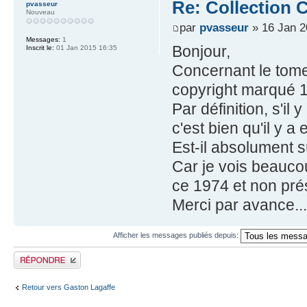
Re: Collection C
pvasseur
Nouveau
par
pvasseur
» 16 Jan 2
Messages:
1
Bonjour,
Inscrit le:
01 Jan 2015 16:35
Concernant le tome 
copyright marqué 
Par définition, s'i
c'est bien qu'il y a
Est-il absolument s
Car je vois beauco
ce 1974 et non pré
Merci par avance...
Afficher les messages publiés depuis:
Publier une réponse
Retour vers Gaston Lagaffe