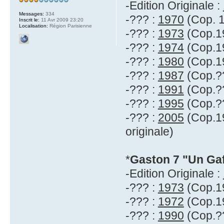
-Edition Originale :
Messages:
334
-??? :
1970
(Cop. 1
Inscrit le:
11 Avr 2009 23:20
Localisation:
Région Parisienne
-??? :
1973
(Cop.19
-??? :
1974
(Cop.19
-??? :
1980
(Cop.19
-??? :
1987
(Cop.??
-??? :
1991
(Cop.??
-??? :
1995
(Cop.??
-??? :
2005
(Cop.19
originale)
*
Gaston 7 "Un Gaf
-Edition Originale :
-??? :
1973
(Cop.19
-??? :
1972
(Cop.19
-??? :
1990
(Cop.??