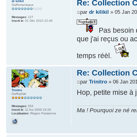
Re: Collection C
dr kilikil
Gaffomaniaque
par
dr kilikil
» 05 Jan 20
Messages:
127
Inscrit le:
01 Déc 2010 22:40
Pas besoin d
que j'ai reçus ou a
temps réèl.
Re: Collection C
par
Trinitro
» 06 Jan 201
Trinitro
Hop, petite mise à 
Gaffophile
Messages:
334
Ma ! Pourquoi ze né re
Inscrit le:
11 Avr 2009 23:20
Localisation:
Région Parisienne