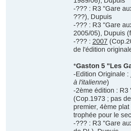
1989/06), Dupuis
-??? : R3 "Gare au
???), Dupuis
-??? : R3 "Gare au
2005/05), Dupuis (f
-??? :
2007
(Cop.20
de l'édition original
*
Gaston 5 "Les Ga
-Edition Originale :
à l'italienne
)
-2ème édition : R3
(Cop.1973 ; pas de 
premier, 4ème plat
trophée pour le se
-??? : R3 "Gare au