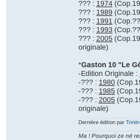
??? :
1974
(Cop.197
??? :
1989
(Cop.19
??? :
1991
(Cop.??
??? :
1993
(Cop.??
??? :
2005
(Cop.197
originale)
*
Gaston 10 "Le Gé
-Edition Originale :
-??? :
1980
(Cop.19
-??? :
1985
(Cop.19
-??? :
2005
(Cop.19
originale)
Dernière édition par
Trinit
Ma ! Pourquoi ze né re