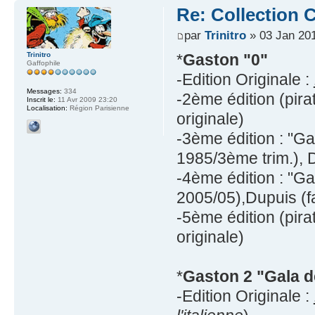
Re: Collection C
par
Trinitro
» 03 Jan 201
Trinitro
*
Gaston "0"
Gaffophile
-Edition Originale :
Messages:
334
-2ème édition (pira
Inscrit le:
11 Avr 2009 23:20
Localisation:
Région Parisienne
originale)
-3ème édition : "Ga
1985/3ème trim.), 
-4ème édition : "Ga
2005/05),Dupuis (fa
-5ème édition (pira
originale)
*
Gaston 2 "Gala d
-Edition Originale :