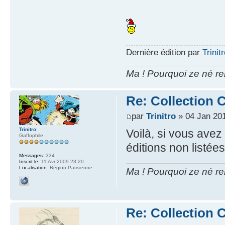
Dernière édition par
Trinit
Ma ! Pourquoi ze né re
Re: Collection C
par
Trinitro
» 04 Jan 201
Trinitro
Voilà, si vous avez
Gaffophile
éditions non listées i
Messages:
334
Inscrit le:
11 Avr 2009 23:20
Localisation:
Région Parisienne
Ma ! Pourquoi ze né re
Re: Collection C