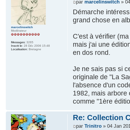
par
marcelinswitch
» 04
Démarche intéressa
grand chose en al
marcelinswitch
Modérateur
C'est à vérifier (m
mais j'ai une éditi
Messages:
3265
Inscrit le:
28 Déc 2006 15:48
Localisation:
Bretagne
en dos rond.
Je ne sais pas si c
originale de "La Sa
l'absence d'un cod
1982, mais arbore 
comme "1ère éditio
Re: Collection C
par
Trinitro
» 04 Jan 201