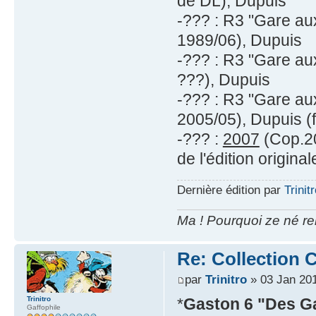
de DL), Dupuis
-??? : R3 "Gare au
1989/06), Dupuis
-??? : R3 "Gare au
???), Dupuis
-??? : R3 "Gare au
2005/05), Dupuis (f
-??? :
2007
(Cop.20
de l'édition original
Dernière édition par
Trinit
Ma ! Pourquoi ze né re
Re: Collection C
par
Trinitro
» 03 Jan 201
Trinitro
*
Gaston 6 "Des Ga
Gaffophile