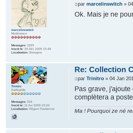
par
marcelinswitch
» 04
Ok. Mais je ne pourr
marcelinswitch
Modérateur
Messages:
3265
Inscrit le:
28 Déc 2006 15:48
Localisation:
Bretagne
Re: Collection C
par
Trinitro
» 04 Jan 201
Trinitro
Pas grave, j'ajout
Gaffophile
complètera a poste
Messages:
334
Inscrit le:
11 Avr 2009 23:20
Localisation:
Région Parisienne
Ma ! Pourquoi ze né re