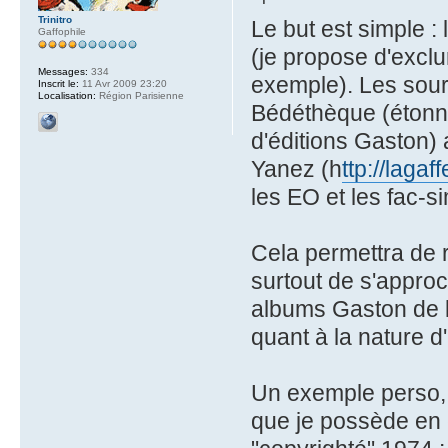
Trinitro
Le but est simple : 
Gaffophile
(je propose d'exclu
Messages:
334
exemple). Les sourc
Inscrit le:
11 Avr 2009 23:20
Localisation:
Région Parisienne
Bédéthèque (étonn
d'éditions Gaston) 
Yanez (h
ttp://lagaf
les EO et les fac-si
Cela permettra de re
surtout de s'approc
albums Gaston de la
quant à la nature d
Un exemple perso
que je possède en é