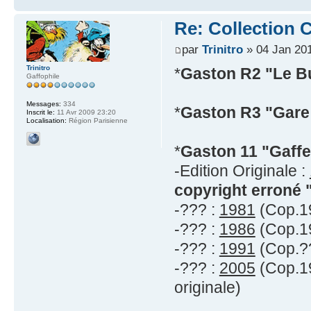
Re: Collection C
par
Trinitro
» 04 Jan 201
Trinitro
*
Gaston R2 "Le B
Gaffophile
Messages:
334
*
Gaston R3 "Gare 
Inscrit le:
11 Avr 2009 23:20
Localisation:
Région Parisienne
*
Gaston 11 "Gaffe
-Edition Originale :
copyright erroné 
-??? :
1981
(Cop.19
-??? :
1986
(Cop.19
-??? :
1991
(Cop.??
-??? :
2005
(Cop.19
originale)