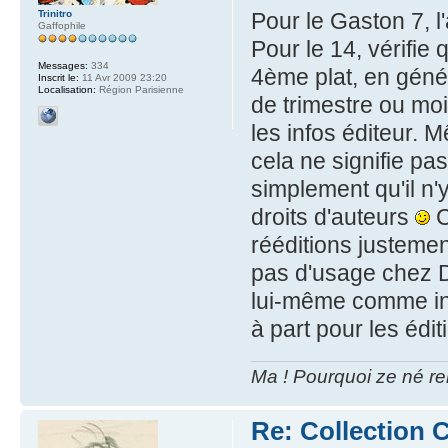
Trinitro
Pour le Gaston 7, l'
Gaffophile
Pour le 14, vérifie 
Messages:
334
4ème plat, en géné
Inscrit le:
11 Avr 2009 23:20
Localisation:
Région Parisienne
de trimestre ou moi
les infos éditeur. M
cela ne signifie pas
simplement qu'il n
droits d'auteurs
C
rééditions justemen
pas d'usage chez D
lui-même comme info
à part pour les édi
Ma ! Pourquoi ze né re
Re: Collection C