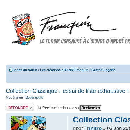
Forum FRANQUIN
Forum consacré à l'oeuvre d'André Franquin et au 9ème art
Index du forum
‹
Les créations d'André Franquin
‹
Gaston Lagaffe
Collection Classique : essai de liste exhaustive !
Modérateur:
Modérateurs
Publier une réponse
Collection Clas
par
Trinitro
» 03 Jan 201