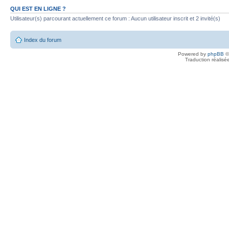
QUI EST EN LIGNE ?
Utilisateur(s) parcourant actuellement ce forum : Aucun utilisateur inscrit et 2 invité(s)
Index du forum
Powered by
phpBB
©
Traduction réalisé