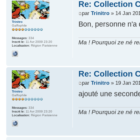
Re: Collection C
par
Trinitro
» 14 Jan 201
Trinitro
Bon, personne n'a d
Gaffophile
Messages:
334
Ma ! Pourquoi ze né re
Inscrit le:
11 Avr 2009 23:20
Localisation:
Région Parisienne
Re: Collection C
par
Trinitro
» 19 Jan 201
Trinitro
ajouté une seconde
Gaffophile
Messages:
334
Ma ! Pourquoi ze né re
Inscrit le:
11 Avr 2009 23:20
Localisation:
Région Parisienne