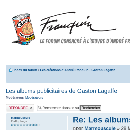
Forum FRANQUIN
Forum consacré à l'oeuvre d'André Franquin et au 9ème art
Index du forum
‹
Les créations d'André Franquin
‹
Gaston Lagaffe
Les albums publicitaires de Gaston Lagaffe
Modérateur:
Modérateurs
Publier une réponse
Re: Les albums
Marmouscule
Gaffophage
par
Marmouscule
» 28 M