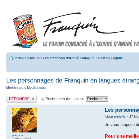
Index du forum
‹
Les créations d'André Franquin
‹
Gaston Lagaffe
Les personnages de Franquin en langues étran
Modérateur:
Modérateurs
Publier une réponse
Les personna
par
prejoris
» 27 Mar
Je vous propose de
prejoris
Pour une meille
Gaffo Avancé