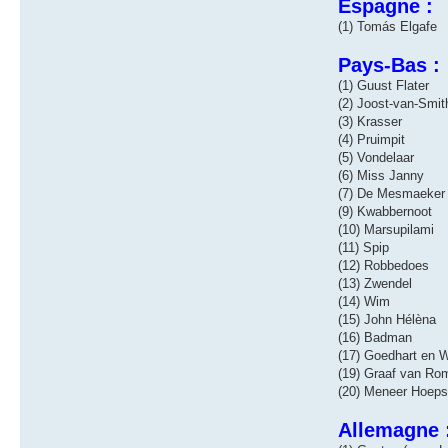
Espagne :
(1) Tomás Elgafe
Pays-Bas :
(1) Guust Flater
(2) Joost-van-Smit
(3) Krasser
(4) Pruimpit
(5) Vondelaar
(6) Miss Janny
(7) De Mesmaeker
(9) Kwabbernoot
(10) Marsupilami
(11) Spip
(12) Robbedoes
(13) Zwendel
(14) Wim
(15) John Hélèna
(16) Badman
(17) Goedhart en W
(19) Graaf van R
(20) Meneer Hoep
Allemagne 