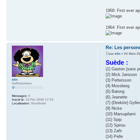
1958: First ever a
1964: First ever a
Re: Les person
par
elin
» 04 Mars 2
Suède :
(1) Gaston (sans 
(2) Mick Jansson
(3) Pettersson
elin
Gaffodormeur
(4) Mossberg
(5) Batong
Messages:
6
(6) Jeanette
Inscrit le:
19 Fév 2006 17:53
(7) (Direktör) Gyl
Localisation:
Stockholm
(9) Nicke
(10) Marsupilami
(11) Spip
(12) Spirou
(13) Zafir
(14) Pelle