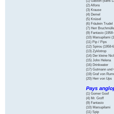
(1) Gaston (sans L
(2) Alfons
(3) Krause
(4) Demel
(5) Knüsel
(6) Fräulein Trudel
(7) Herr Bruchmüll
(9) Fantasio (1958-
(10) Marsupilami (
(11) Pip / Pips
(12) Spirou (1958-6
(13) Zyklotrop
(14) Der kleine Nic
(15) John Helena
(16) Drinkwater
(17) Gutmann und
(19) Graf von Rum
(20) Herr von Ups
Pays anglo
(1) Gomer Goof
(4) Mr. Groff
(9) Fantasio
(10) Marsupilami
(11) Spip