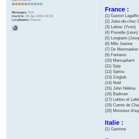
France :
Messages:
514
(1) Gaston Lagaffe
Inscrit le:
26 Jan 2004 19:33
Localisation:
France
(2) Jules-de-chez-
(3) Lebrac (Yvon)
(4) Prunelle (Léon)
(5) Longtarin (Jose
(6) Mlle Jeanne
(7) De Mesmaeker
(9) Fantasio
(10) Marsupilami
(11) Spip
(12) Spirou
(13) Zorglub
(14) Noël
(15) John Hélèna
(16) Badman
(17) Leblon et Leb
(19) Comte de Ch
(20) Monsieur d'ou
Italie :
(1) Gastone