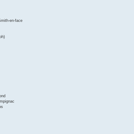
Smith-en-face
ph)
lond
ampignac
ps