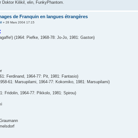
r Doktor Kilikil, elin, FunkyPhantom.
nages de Franquin en langues étrangères
il
» 28 Mars 2004 17:15
:
agaffe!) (1964: Piefke, 1968-78: Jo-Jo, 1981: Gaston)
er
61: Ferdinand, 1964-77: Pit, 1981: Fantasio)
1958-61: Marsupilami, 1964-77: Kokomiko, 1981: Marsupilami)
1: Fridolin, 1964-77: Pikkolo, 1981: Spirou)
ki
 Graumann
melsdorf