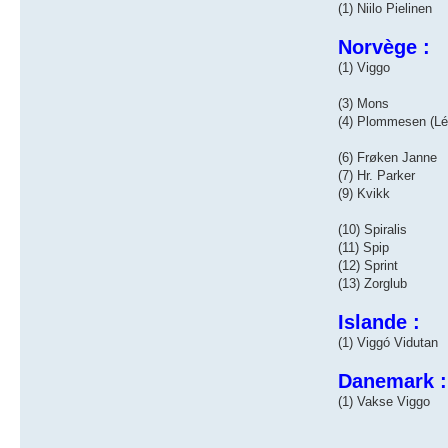
(1) Niilo Pielinen
Norvège :
(1) Viggo
(3) Mons
(4) Plommesen (Lé
(6) Frøken Janne
(7) Hr. Parker
(9) Kvikk
(10) Spiralis
(11) Spip
(12) Sprint
(13) Zorglub
Islande :
(1) Viggó Vidutan
Danemark :
(1) Vakse Viggo