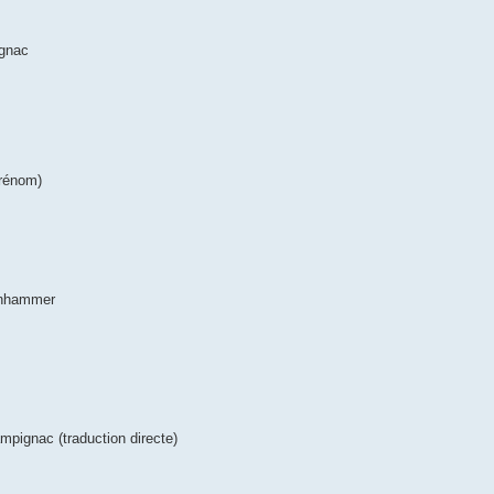
ignac
prénom)
lenhammer
mpignac (traduction directe)