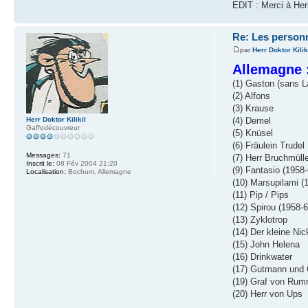
EDIT : Merci à Her
Re: Les person
par
Herr Doktor Kilik
Allemagne 
(1) Gaston (sans L
(2) Alfons
(3) Krause
Herr Doktor Kilikil
(4) Demel
Gaffodécouvreur
(5) Knüsel
(6) Fräulein Trudel
Messages:
71
(7) Herr Bruchmüll
Inscrit le:
08 Fév 2004 21:20
(9) Fantasio (1958-
Localisation:
Bochum, Allemagne
(10) Marsupilami (
(11) Pip / Pips
(12) Spirou (1958-6
(13) Zyklotrop
(14) Der kleine Nic
(15) John Helena
(16) Drinkwater
(17) Gutmann und
(19) Graf von Rum
(20) Herr von Ups