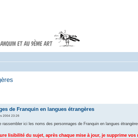
Forum FRANQUIN
Forum consacré à l'oeuvre d'André
Franquin et au 9ème art
gères
ges de Franquin en langues étrangères
s 2004 23:26
 rassembler ici les noms des personnages de Franquin en langues étrangère
ure lisibilité du sujet, après chaque mise à jour, je supprime v