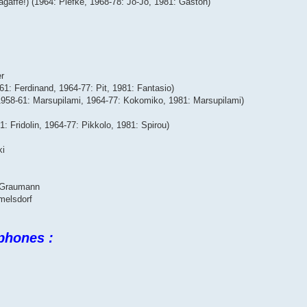
agaffe!) (1964: Piefke, 1968-78: Jo-Jo, 1981: Gaston)
er
61: Ferdinand, 1964-77: Pit, 1981: Fantasio)
1958-61: Marsupilami, 1964-77: Kokomiko, 1981: Marsupilami)
1: Fridolin, 1964-77: Pikkolo, 1981: Spirou)
ki
 Graumann
melsdorf
phones :