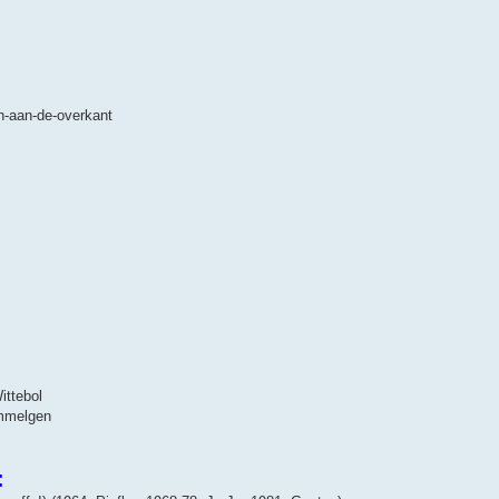
h-aan-de-overkant
ittebol
ommelgen
s
: