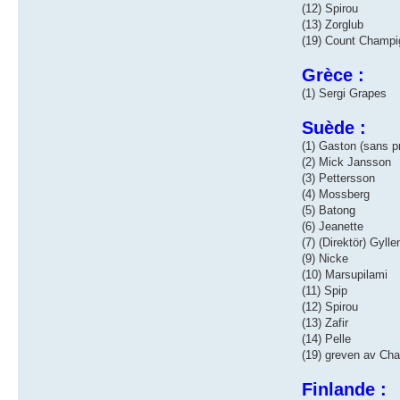
(12) Spirou
(13) Zorglub
(19) Count Champ
Grèce :
(1) Sergi Grapes
Suède :
(1) Gaston (sans 
(2) Mick Jansson
(3) Pettersson
(4) Mossberg
(5) Batong
(6) Jeanette
(7) (Direktör) Gyl
(9) Nicke
(10) Marsupilami
(11) Spip
(12) Spirou
(13) Zafir
(14) Pelle
(19) greven av Cha
Finlande :