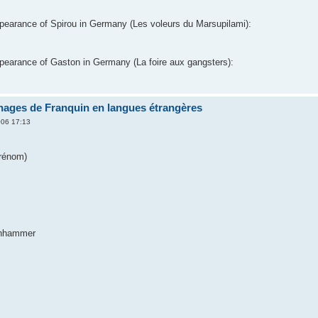
ppearance of Spirou in Germany (Les voleurs du Marsupilami):
ppearance of Gaston in Germany (La foire aux gangsters):
nages de Franquin en langues étrangères
006 17:13
prénom)
lenhammer