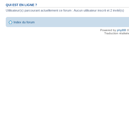
QUI EST EN LIGNE ?
Utilisateur(s) parcourant actuellement ce forum : Aucun utilisateur inscrit et 2 invité(s)
Index du forum
Powered by
phpBB
©
Traduction réalisé