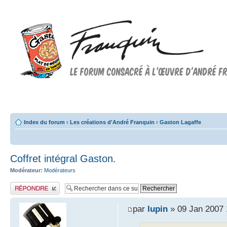
Forum FRANQUIN
Forum consacré à l'oeuvre d'André Franquin et au 9ème art
Index du forum
‹
Les créations d'André Franquin
‹
Gaston Lagaffe
Coffret intégral Gaston.
Modérateur:
Modérateurs
Publier une réponse
par
lupin
» 09 Jan 2007 