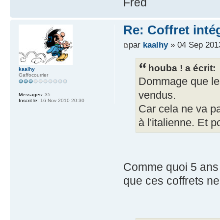
Fred
Re: Coffret inté
par
kaalhy
» 04 Sep 201
houba ! a écrit:
kaalhy
Gaffocourrier
Dommage que les
vendus.
Messages:
35
Inscrit le:
16 Nov 2010 20:30
Car cela ne va pa
à l'italienne. Et 
Comme quoi 5 ans p
que ces coffrets n