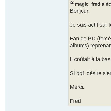
magic_fred a écr
Bonjour,
Je suis actif su
Fan de BD (forc
albums) reprenan
Il coûtait à la b
Si qq1 désire s'e
Merci.
Fred