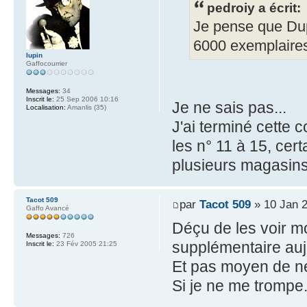
pedroiy a écrit:
Je pense que Dup
6000 exemplaire
lupin
Gaffocourrier
Messages:
34
Inscrit le:
25 Sep 2006 10:16
Je ne sais pas...
Localisation:
Amanlis (35)
J'ai terminé cette 
les n° 11 à 15, cer
plusieurs magasins
Tacot 509
par
Tacot 509
» 10 Jan 2
Gaffo Avancé
Déçu de les voir m
Messages:
726
supplémentaire aujo
Inscrit le:
23 Fév 2005 21:25
Et pas moyen de né
Si je ne me trompe.