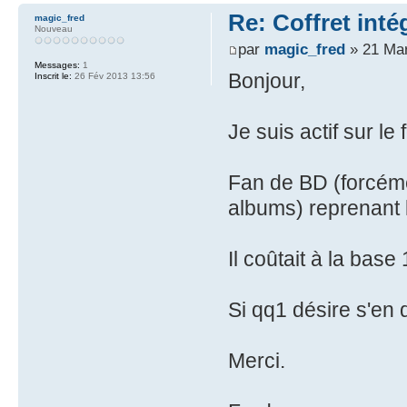
Re: Coffret inté
magic_fred
Nouveau
par
magic_fred
» 21 Mar
Messages:
1
Bonjour,
Inscrit le:
26 Fév 2013 13:56
Je suis actif sur l
Fan de BD (forcé
albums) reprenant 
Il coûtait à la bas
Si qq1 désire s'en 
Merci.