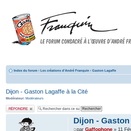
Forum FRANQUIN
Forum consacré à l'oeuvre d'André Franquin et au 9ème art
Index du forum
‹
Les créations d'André Franquin
‹
Gaston Lagaffe
Dijon - Gaston Lagaffe à la Cité
Modérateur:
Modérateurs
Publier une réponse
Dijon - Gaston 
par
Gaffophone
» 11 Fé