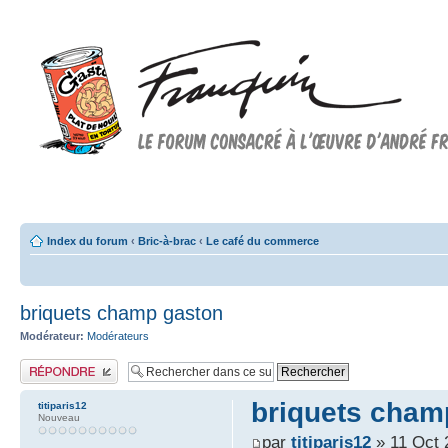
Forum FRANQUIN
Forum consacré à l'oeuvre d'André Franquin et au 9ème art
Index du forum
‹
Bric-à-brac
‹
Le café du commerce
briquets champ gaston
Modérateur:
Modérateurs
Publier une réponse
briquets cham
titiparis12
Nouveau
par
titiparis12
» 11 Oct 