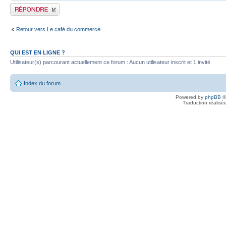
Publier une réponse
Retour vers Le café du commerce
QUI EST EN LIGNE ?
Utilisateur(s) parcourant actuellement ce forum : Aucun utilisateur inscrit et 1 invité
Index du forum
Powered by
phpBB
©
Traduction réalisé