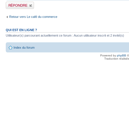
Publier une réponse
Retour vers Le café du commerce
QUI EST EN LIGNE ?
Utilisateur(s) parcourant actuellement ce forum : Aucun utilisateur inscrit et 2 invité(s)
Index du forum
Powered by
phpBB
©
Traduction réalisé