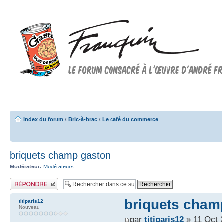
Forum FRANQUIN
Forum consacré à l'oeuvre d'André Franquin et au 9ème art
Index du forum
‹
Bric-à-brac
‹
Le café du commerce
briquets champ gaston
Modérateur:
Modérateurs
Publier une réponse
briquets cham
titiparis12
Nouveau
par
titiparis12
» 11 Oct 