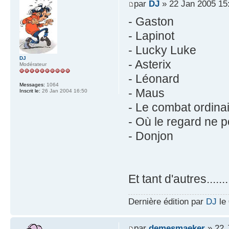
par
DJ
» 22 Jan 2005 15
- Gaston
- Lapinot
- Lucky Luke
DJ
- Asterix
Modérateur
- Léonard
Messages:
1064
- Maus
Inscrit le:
26 Jan 2004 16:50
- Le combat ordina
- Où le regard ne p
- Donjon
Et tant d'autres.......
Dernière édition par
DJ
le 
par
demesmaeker
» 22 