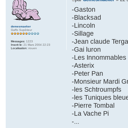
-Gaston
-Blacksad
-Lincoln
demesmaeker
Gaffo Supérieur
-Sillage
-Jean claude Terga
Messages:
1223
Inscrit le:
21 Mars 2004 22:23
-Gai luron
Localisation:
rrouen
-Les Innommables
-Asterix
-Peter Pan
-Monsieur Mardi G
-les Schtroumpfs
-les Tuniques bleu
-Pierre Tombal
-La Vache Pi
-...