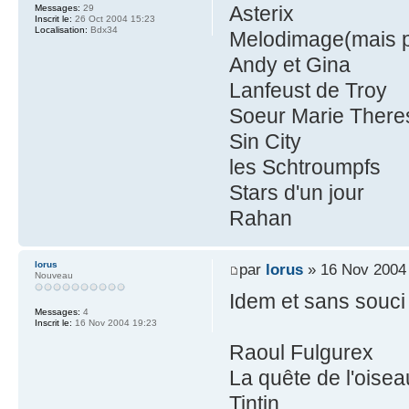
Asterix
Messages:
29
Inscrit le:
26 Oct 2004 15:23
Localisation:
Bdx34
Melodimage(mais p
Andy et Gina
Lanfeust de Troy
Soeur Marie There
Sin City
les Schtroumpfs
Stars d'un jour
Rahan
lorus
par
lorus
» 16 Nov 2004
Nouveau
Idem et sans souci 
Messages:
4
Inscrit le:
16 Nov 2004 19:23
Raoul Fulgurex
La quête de l'oisea
Tintin