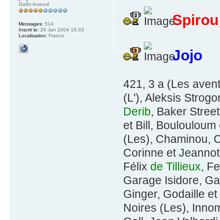
Gaffo Avancé
Spirou
Messages:
514
Inscrit le:
26 Jan 2004 19:33
Localisation:
France
Jojo
421, 3 a (Les avent
(L'), Aleksis Strog
Derib
, Baker Street
et Bill, Boulouloum
(Les), Chaminou, Ch
Corinne et Jeannot
Félix
de Tillieux
, F
Garage Isidore, Ga
Ginger, Godaille e
Noires (Les), Inno