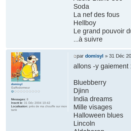
Soda
La nef des fous
Hellboy
Le grand pouvoir d
...à suivre
par
domisyl
» 31 Déc 20
allons -y gaiement 
Bluebberry
domisyl
Gaffodormeur
Djinn
India dreams
Messages:
8
Inscrit le:
31 Déc 2004 10:42
Mille visages
Localisation:
près de ma chouffe sur mon
tank
Halloween blues
Lincoln