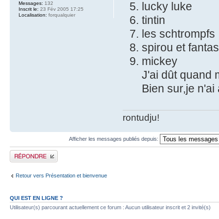
lucky luke
Messages:
132
Inscrit le:
23 Fév 2005 17:25
Localisation:
forqualquier
tintin
les schtrompfs
spirou et fantas
mickey
J'ai dût quand
Bien sur,je n'a
rontudju!
Afficher les messages publiés depuis:
Publier une réponse
Retour vers Présentation et bienvenue
QUI EST EN LIGNE ?
Utilisateur(s) parcourant actuellement ce forum : Aucun utilisateur inscrit et 2 invité(s)