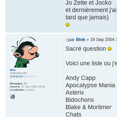
Jo Zette et Jocko
et dernièrement j'a
tard que jamais)
par
Blek
» 19 Sep 2004 
Sacré question
Voici une liste ou 
Blek
Gaffodébordé
Andy Capp
Apocalypse Mania
Messages:
83
Inscrit le:
27 Juin 2004 18:34
Localisation:
Lutèce
Asterix
Bidochons
Blake & Mortimer
Chats