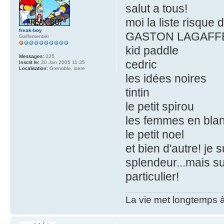
salut a tous!
moi la liste risque 
freak-boy
GASTON LAGAFF
Gaffomentiel
kid paddle
Messages:
225
cedric
Inscrit le:
20 Jan 2005 11:35
Localisation:
Grenoble, isere
les idées noires
tintin
le petit spirou
les femmes en bla
le petit noel
et bien d'autre! je
splendeur...mais su
particulier!
La vie met longtemps à