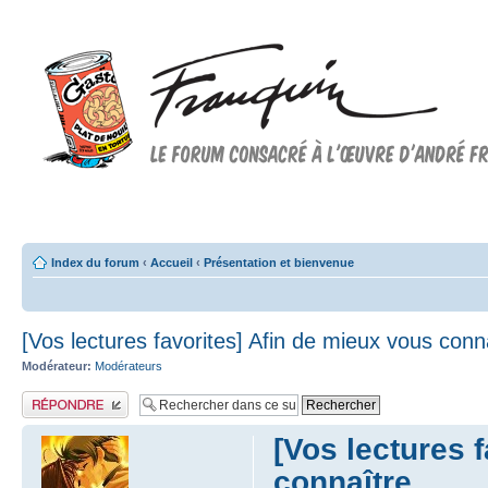
Forum FRANQUIN
Forum consacré à l'oeuvre d'André Franquin et au 9ème art
Index du forum
‹
Accueil
‹
Présentation et bienvenue
[Vos lectures favorites] Afin de mieux vous conna
Modérateur:
Modérateurs
Publier une réponse
[Vos lectures 
connaître...