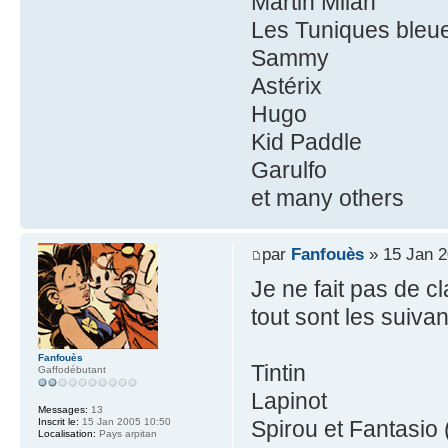
Martin Milan
Les Tuniques bleu
Sammy
Astérix
Hugo
Kid Paddle
Garulfo
et many others
par
Fanfouès
» 15 Jan 2
Je ne fait pas de 
tout sont les suivan
Fanfouès
Tintin
Gaffodébutant
Lapinot
Messages:
13
Inscrit le:
15 Jan 2005 10:50
Spirou et Fantasio 
Localisation:
Pays arpitan