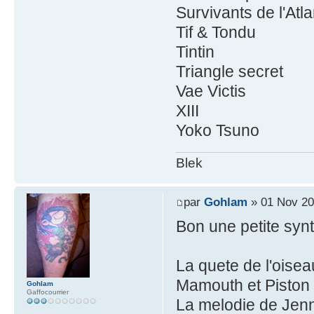
Survivants de l'Atl
Tif & Tondu
Tintin
Triangle secret
Vae Victis
XIII
Yoko Tsuno
Blek
par
Gohlam
» 01 Nov 20
Bon une petite syn
La quete de l'oise
Mamouth et Piston
Gohlam
Gaffocourrier
La melodie de Jen