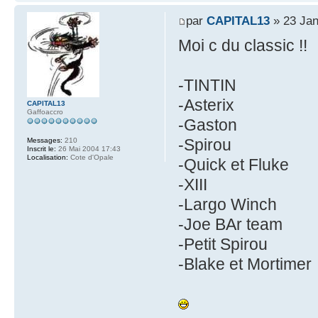
par
CAPITAL13
» 23 Jan
Moi c du classic !!
-TINTIN
-Asterix
CAPITAL13
Gaffoaccro
-Gaston
-Spirou
Messages:
210
Inscrit le:
26 Mai 2004 17:43
Localisation:
Cote d'Opale
-Quick et Fluke
-XIII
-Largo Winch
-Joe BAr team
-Petit Spirou
-Blake et Mortimer