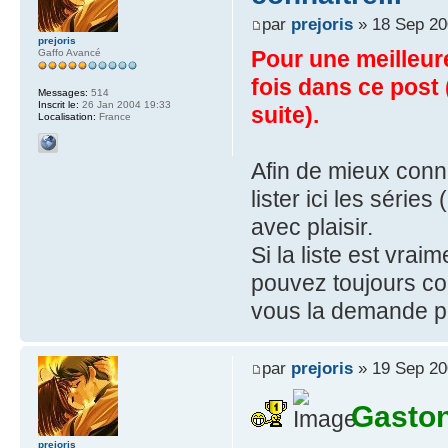
par
prejoris
» 18 Sep 20
prejoris
Pour une meilleure
Gaffo Avancé
fois dans ce post
Messages:
514
Inscrit le:
26 Jan 2004 19:33
suite).
Localisation:
France
Afin de mieux conna
lister ici les série
avec plaisir.
Si la liste est vra
pouvez toujours con
vous la demande p
par
prejoris
» 19 Sep 20
Gaston
prejoris