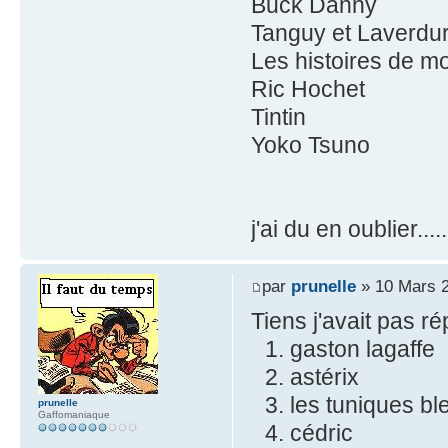
Buck Danny
Tanguy et Laverdu
Les histoires de m
Ric Hochet
Tintin
Yoko Tsuno
j'ai du en oublier.....
par
prunelle
» 10 Mars 2
Tiens j'avait pas ré
gaston lagaffe
astérix
les tuniques bl
prunelle
Gaffomaniaque
cédric