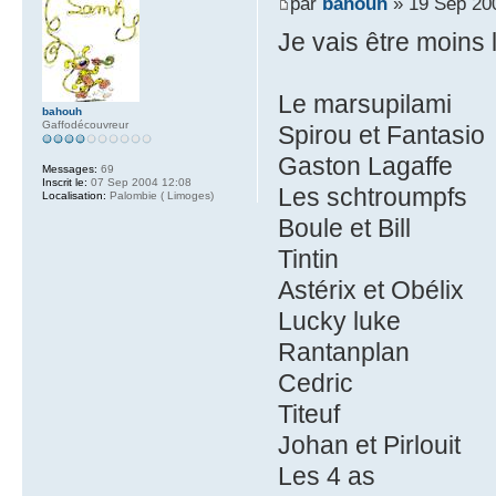
par
bahouh
» 19 Sep 20
Je vais être moins
Le marsupilami
bahouh
Gaffodécouvreur
Spirou et Fantasio
Gaston Lagaffe
Messages:
69
Inscrit le:
07 Sep 2004 12:08
Les schtroumpfs
Localisation:
Palombie ( Limoges)
Boule et Bill
Tintin
Astérix et Obélix
Lucky luke
Rantanplan
Cedric
Titeuf
Johan et Pirlouit
Les 4 as