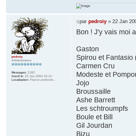
par
pedroiy
» 22 Jan 20
Bon ! J'y vais moi a
Gaston
Spirou et Fantasio
pedroiy
Administrateur
Carmen Cru
Modeste et Pompo
Messages:
2182
Inscrit le:
22 Jan 2004 23:12
Localisation:
France profonde...
Jojo
Broussaille
Ashe Barrett
Les schtroumpfs
Boule et Bill
Gil Jourdan
Bizu