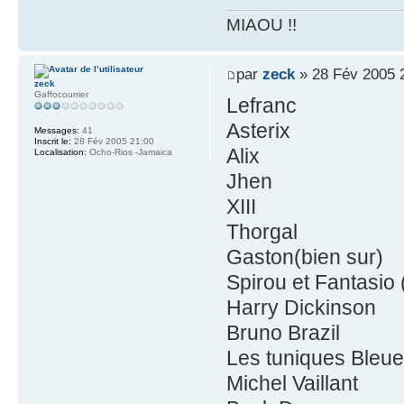
MIAOU !!
par
zeck
» 28 Fév 2005 
zeck
Gaffocourrier
Lefranc
Asterix
Messages:
41
Inscrit le:
28 Fév 2005 21:00
Alix
Localisation:
Ocho-Rios -Jamaica
Jhen
XIII
Thorgal
Gaston(bien sur)
Spirou et Fantasio
Harry Dickinson
Bruno Brazil
Les tuniques Bleue
Michel Vaillant