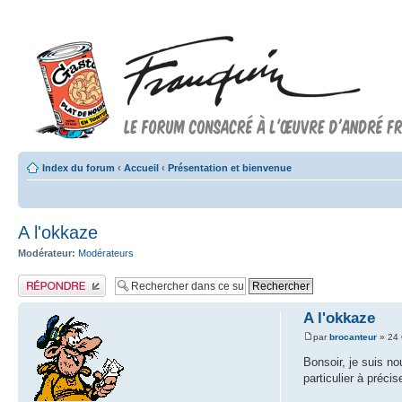
Index du forum
‹
Accueil
‹
Présentation et bienvenue
A l'okkaze
Modérateur:
Modérateurs
Publier une réponse
A l'okkaze
par
brocanteur
» 24 
Bonsoir, je suis no
particulier à préci