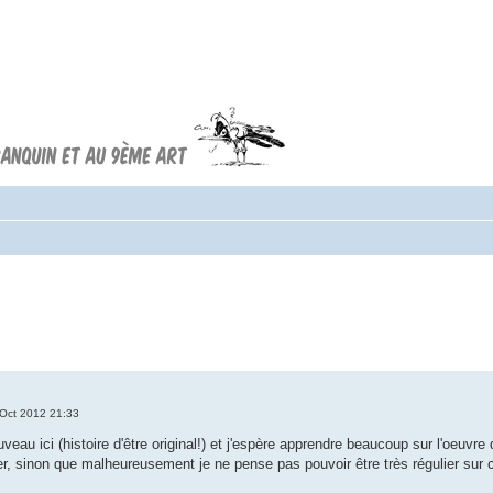
Forum FRANQUIN
Forum consacré à l'oeuvre d'André
Franquin et au 9ème art
Oct 2012 21:33
uveau ici (histoire d'être original!) et j'espère apprendre beaucoup sur l'oeuv
ser, sinon que malheureusement je ne pense pas pouvoir être très régulier sur c