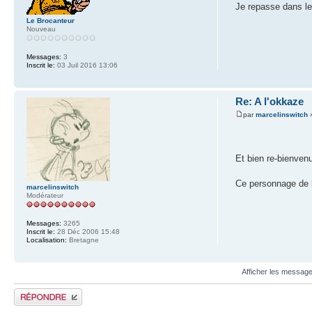
Je repasse dans le
Le Brocanteur
Nouveau
Messages:
3
Inscrit le:
03 Juil 2016 13:06
Re: A l'okkaze
par
marcelinswitch
»
Et bien re-bienvenu
Ce personnage de b
marcelinswitch
Modérateur
Messages:
3265
Inscrit le:
28 Déc 2006 15:48
Localisation:
Bretagne
Afficher les message
Publier une réponse