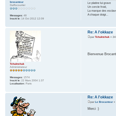
brocanteur
Le platine lui grave
Gaffocourrier
Un cercle froid,
La marque des esclav
A chaque doigt...
Messages:
48
Inscrit le:
14 Oct 2012 12:09
Re: A l'okkaze
par
Tchuktchuk
» 24
Bienvenue Brocan
Tchuktchuk
Administrateur
Messages:
1574
Inscrit le:
22 Mars 2004 1:37
Localisation:
Paris
Re: A l'okkaze
par
Le Brocanteur
» 
Merci :)