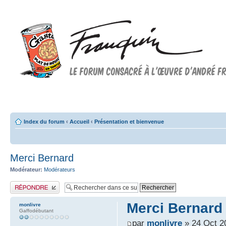
Forum FRANQUIN
Forum consacré à l'oeuvre d'André Franquin et au 9ème art
Index du forum
‹
Accueil
‹
Présentation et bienvenue
Merci Bernard
Modérateur:
Modérateurs
Publier une réponse
Merci Bernard
monlivre
Gaffodébutant
par
monlivre
» 24 Oct 2