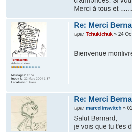
d'annonces. Si vou
Merci à tous et .......
Re: Merci Berna
par
Tchuktchuk
» 24 Oct
Bienvenue monliv
Tchuktchuk
Administrateur
Messages:
1574
Inscrit le:
22 Mars 2004 1:37
Localisation:
Paris
Re: Merci Berna
par
marcelinswitch
» 01
Salut Bernard,
je vois que tu t'es 