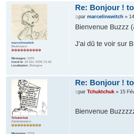
Re: Bonjour ! t
par
marcelinswitch
» 14
Bienvenue Buzzz (a
J'ai dû te voir sur
marcelinswitch
Modérateur
Messages:
3265
Inscrit le:
28 Déc 2006 15:48
Localisation:
Bretagne
Re: Bonjour ! t
par
Tchuktchuk
» 15 Fév
Bienvenue Buzzzz
Tchuktchuk
Administrateur
Messages:
1574