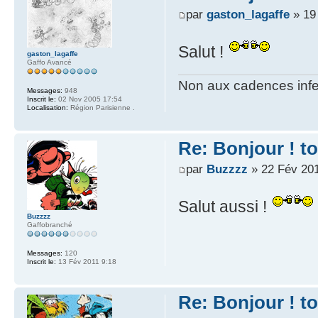
par
gaston_lagaffe
» 19
Salut !
gaston_lagaffe
Gaffo Avancé
Non aux cadences infe
Messages:
948
Inscrit le:
02 Nov 2005 17:54
Localisation:
Région Parisienne .
Re: Bonjour ! t
par
Buzzzz
» 22 Fév 201
Salut aussi !
Buzzzz
Gaffobranché
Messages:
120
Inscrit le:
13 Fév 2011 9:18
Re: Bonjour ! t