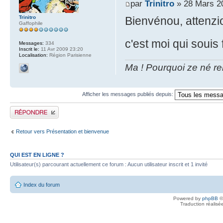
par
Trinitro
» 28 Mars 2
Trinitro
Bienvénou, attenzio
Gaffophile
c'est moi qui souis 
Messages:
334
Inscrit le:
11 Avr 2009 23:20
Localisation:
Région Parisienne
Ma ! Pourquoi ze né re
Afficher les messages publiés depuis:
Publier une réponse
Retour vers Présentation et bienvenue
QUI EST EN LIGNE ?
Utilisateur(s) parcourant actuellement ce forum : Aucun utilisateur inscrit et 1 invité
Index du forum
Powered by
phpBB
©
Traduction réalisé