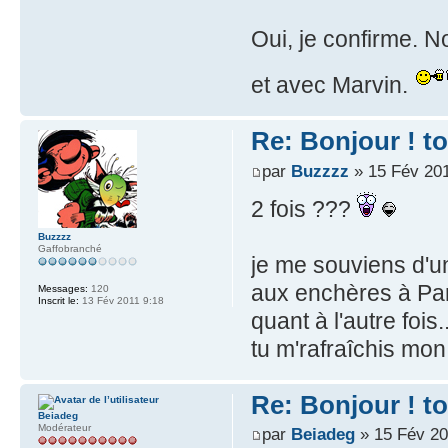
Oui, je confirme. 
et avec Marvin.
Re: Bonjour ! t
par
Buzzzz
» 15 Fév 201
2 fois ???
Buzzzz
Gaffobranché
je me souviens d'u
aux enchères à Paris
Messages:
120
Inscrit le:
13 Fév 2011 9:18
quant à l'autre fois.
tu m'rafraîchis mo
Re: Bonjour ! t
Beiadeg
Modérateur
par
Beiadeg
» 15 Fév 20