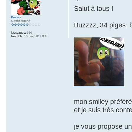
Salut à tous !
Buzzzz
Gaffobranché
Buzzzz, 34 piges, b
Messages:
120
Inscrit le:
13 Fév 2011 9:18
mon smiley préféré 
et je suis très conte
je vous propose un