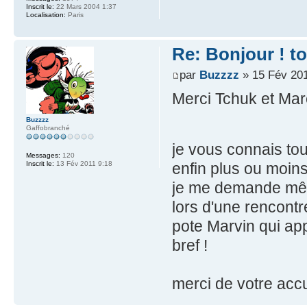
Inscrit le:
22 Mars 2004 1:37
Localisation:
Paris
Re: Bonjour ! t
par
Buzzzz
» 15 Fév 201
Merci Tchuk et Marc
Buzzzz
Gaffobranché
je vous connais to
Messages:
120
enfin plus ou moins.
Inscrit le:
13 Fév 2011 9:18
je me demande même
lors d'une rencont
pote Marvin qui app
bref !
merci de votre accu