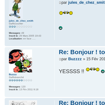
par
jules_de_chez_smi
jules_de_chez_smith
Gaffocourrier
Messages:
49
Inscrit le:
26 Mars 2005 19:43
Localisation:
en face .....
Re: Bonjour ! t
par
Buzzzz
» 15 Fév 201
YESSSS !!
Buzzzz
Gaffobranché
Messages:
120
Inscrit le:
13 Fév 2011 9:18
Re: Bonjour ! t