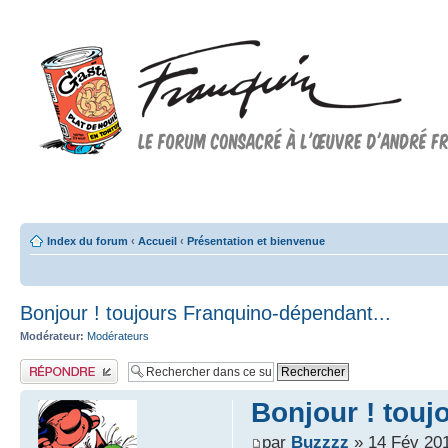
Forum FRANQUIN
Forum consacré à l'oeuvre d'André Franquin et au 9ème art
Index du forum
‹
Accueil
‹
Présentation et bienvenue
Bonjour ! toujours Franquino-dépendant...
Modérateur:
Modérateurs
Publier une réponse
Bonjour ! touj
par
Buzzzz
» 14 Fév 201