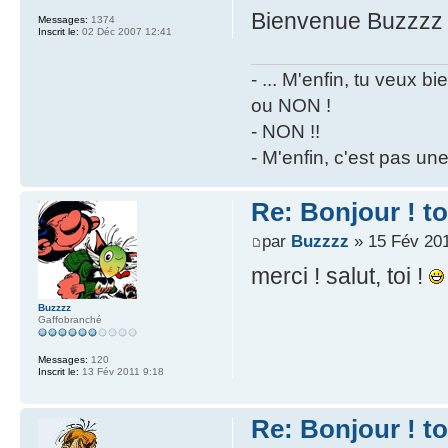
Bienvenue Buzzz
Messages:
1374
Inscrit le:
02 Déc 2007 12:41
- ... M'enfin, tu veux 
ou NON !
- NON !!
- M'enfin, c'est pas un
Re: Bonjour ! t
par
Buzzzz
» 15 Fév 201
merci ! salut, toi !
Buzzzz
Gaffobranché
Messages:
120
Inscrit le:
13 Fév 2011 9:18
Re: Bonjour ! t