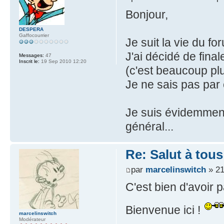
Bonjour,
DESPERA
Gaffocourrier
Je suit la vie du f
J'ai décidé de fina
Messages:
47
Inscrit le:
19 Sep 2010 12:20
(c'est beaucoup plu
Je ne sais pas par c
Je suis évidemment
général...
Re: Salut à tous
par
marcelinswitch
» 21
C'est bien d'avoir p
Bienvenue ici !
marcelinswitch
Modérateur