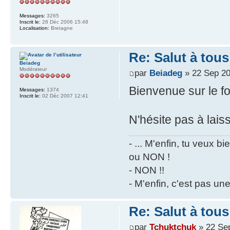
Messages:
3265
Inscrit le:
28 Déc 2006 15:48
Localisation:
Bretagne
Re: Salut à tous
Beiadeg
Modérateur
par
Beiadeg
» 22 Sep 20
Bienvenue sur le 
Messages:
1374
Inscrit le:
02 Déc 2007 12:41
N'hésite pas à lais
- ... M'enfin, tu veux 
ou NON !
- NON !!
- M'enfin, c'est pas un
Re: Salut à tous
par
Tchuktchuk
» 22 Se