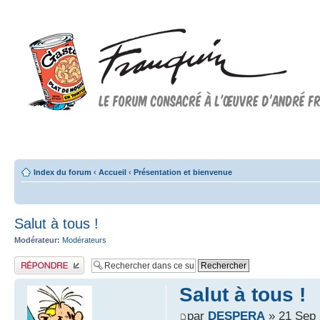
Forum FRANQUIN
Forum consacré à l'oeuvre d'André Franquin et au 9ème art
Index du forum
‹
Accueil
‹
Présentation et bienvenue
Salut à tous !
Modérateur:
Modérateurs
Publier une réponse
Salut à tous !
par
DESPERA
» 21 Sep 