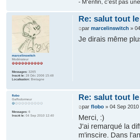
- M'enfin, c'est pas un
Re: salut tout 
par
marcelinswitch
» 04
Je dirais même plus
marcelinswitch
Modérateur
Messages:
3265
Inscrit le:
28 Déc 2006 15:48
Localisation:
Bretagne
Re: salut tout 
flobo
Gaffodormeur
par
flobo
» 04 Sep 2010
Messages:
6
Merci, :)
Inscrit le:
04 Sep 2010 12:40
J'ai remarqué la dif
m'inscire. Dans l'a