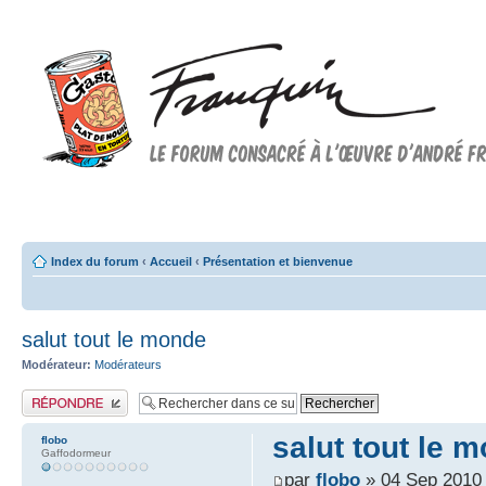
Forum FRANQUIN
Forum consacré à l'oeuvre d'André Franquin et au 9ème art
Index du forum
‹
Accueil
‹
Présentation et bienvenue
salut tout le monde
Modérateur:
Modérateurs
Publier une réponse
salut tout le 
flobo
Gaffodormeur
par
flobo
» 04 Sep 2010