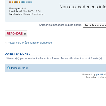
Non aux cadences infe
Messages:
948
Inscrit le:
02 Nov 2005 17:54
Localisation:
Région Parisienne .
Afficher les messages publiés depuis:
Publier une réponse
Retour vers Présentation et bienvenue
QUI EST EN LIGNE ?
Utilisateur(s) parcourant actuellement ce forum : Aucun utilisateur inscrit et 2 invité(s)
Index du forum
Powered by
phpBB
©
Traduction réalisé