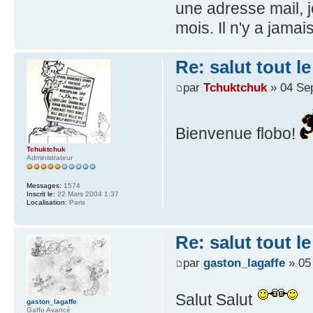
une adresse mail, je
mois. Il n'y a jama
Re: salut tout 
par
Tchuktchuk
» 04 Se
Bienvenue flobo!
Tchuktchuk
Administrateur
Messages:
1574
Inscrit le:
22 Mars 2004 1:37
Localisation:
Paris
Re: salut tout 
par
gaston_lagaffe
» 05
Salut Salut
gaston_lagaffe
Gaffo Avancé