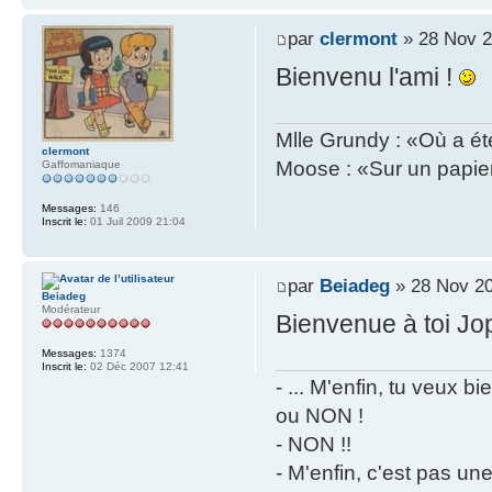
par
clermont
» 28 Nov 2
Bienvenu l'ami !
Mlle Grundy : «Où a ét
clermont
Moose : «Sur un papier
Gaffomaniaque
Messages:
146
Inscrit le:
01 Juil 2009 21:04
par
Beiadeg
» 28 Nov 20
Beiadeg
Modérateur
Bienvenue à toi J
Messages:
1374
Inscrit le:
02 Déc 2007 12:41
- ... M'enfin, tu veux 
ou NON !
- NON !!
- M'enfin, c'est pas un