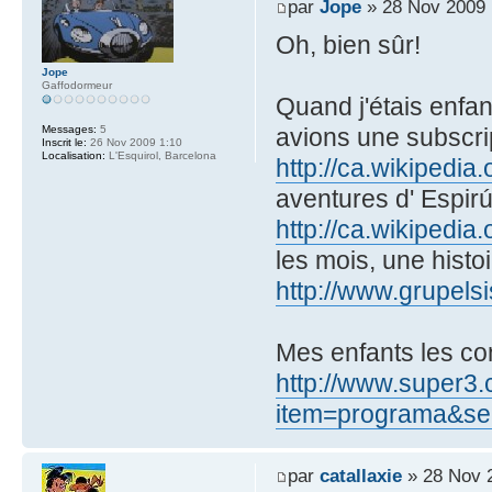
par
Jope
» 28 Nov 2009 
Oh, bien sûr!
Jope
Gaffodormeur
Quand j'étais enfant,
avions une subscrip
Messages:
5
Inscrit le:
26 Nov 2009 1:10
Localisation:
L'Esquirol, Barcelona
http://ca.wikipedia.
aventures d' Espirú
http://ca.wikipedi
les mois, une histo
http://www.grupelsi
Mes enfants les con
http://www.super3.
item=programa&sec
par
catallaxie
» 28 Nov 