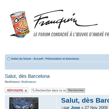
Forum FRANQUIN
Forum consacré à l'oeuvre d'André Franquin et au 9ème art
Index du forum
‹
Accueil
‹
Présentation et bienvenue
Salut, dès Barcelona
Modérateur:
Modérateurs
Publier une réponse
Salut, dès Bar
par
Jope
» 27 Nov 2009 