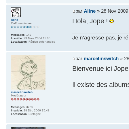
par
Aline
» 28 Nov 2009
Hola, Jope !
Aline
Gaffomaniaque
Messages:
142
Je n'agresse pas, je ré
Inscrit le:
23 Mars 2004 11:06
Localisation:
Région stéphanoise
par
marcelinswitch
» 28
Bienvenue ici Jope 
Il existe des album
marcelinswitch
Modérateur
Messages:
3265
Inscrit le:
28 Déc 2006 15:48
Localisation:
Bretagne