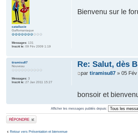
Bienvenu sur le f
catallaxie
Gaffomaniaque
Messages:
131
Inscrit le:
09 Fév 2009 1:19
Re: Salut, dès 
tiramisu87
Nouveau
par
tiramisu87
» 05 Fév
Messages:
3
Inscrit le:
27 Jan 2011 15:27
bonsoir et bienvenu
Afficher les messages publiés depuis:
Publier une réponse
Retour vers Présentation et bienvenue