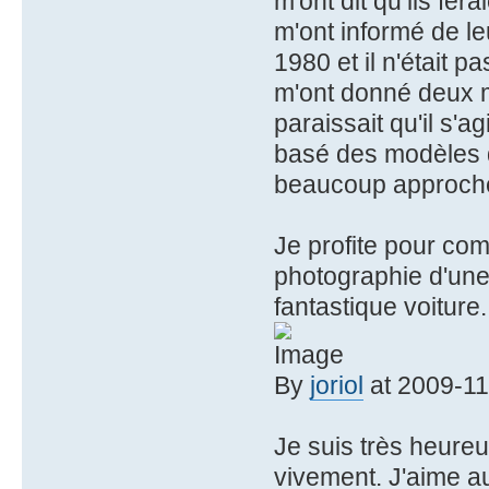
m'ont dit qu’ils fer
m'ont informé de leur
1980 et il n'était pa
m'ont donné deux m
paraissait qu'il s'a
basé des modèles de
beaucoup approché
Je profite pour co
photographie d'une 
fantastique voiture.
By
joriol
at 2009-11
Je suis très heureux
vivement. J'aime a