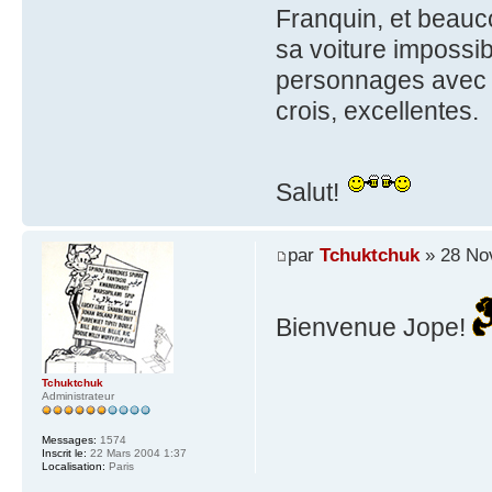
Franquin, et beauc
sa voiture impossib
personnages avec d
crois, excellentes.
Salut!
par
Tchuktchuk
» 28 No
Bienvenue Jope!
Tchuktchuk
Administrateur
Messages:
1574
Inscrit le:
22 Mars 2004 1:37
Localisation:
Paris