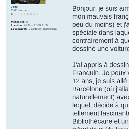
Bonjour, je suis aim
Jope
Gaffodormeur
mon mauvais frança
Messages:
5
peu du moins) et j'
Inscrit le:
26 Nov 2009 1:10
Localisation:
L'Esquirol, Barcelona
spéciale dans laque
contrairement à que
dessiné une voiture
J'ai appris à dessi
Franquin. Je peux v
12 ans, je suis allé
Barcelone (où j'all
naturellement) avec
lequel, décidé à qu’
tellement fascinant
Bibliothécaire et u