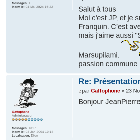
Messages:
1
Inscrit le:
04 Mai 2024 16:22
Salut à tous
Moi c'est JP, et je
Franquin. C’est ave
mais j'aime aussi "
Marsupilami.
passion commune p
Re: Présentatio
par
Gaffophone
» 23 No
Bonjour JeanPierre 
Gaffophone
Administrateur
Messages:
1317
Inscrit le:
03 Jan 2004 10:18
Localisation:
Dijon