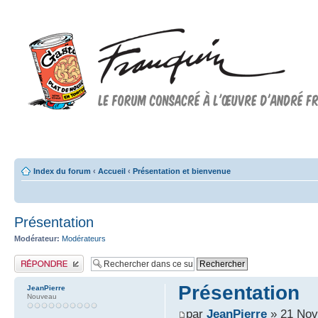
Forum FRANQUIN
Forum consacré à l'oeuvre d'André Franquin et au 9ème art
Index du forum
‹
Accueil
‹
Présentation et bienvenue
Présentation
Modérateur:
Modérateurs
Publier une réponse
Présentation
JeanPierre
Nouveau
par
JeanPierre
» 21 Nov