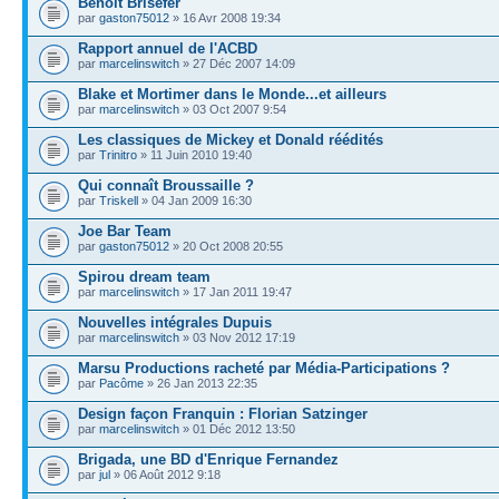
Benoît Brisefer
par
gaston75012
» 16 Avr 2008 19:34
Rapport annuel de l'ACBD
par
marcelinswitch
» 27 Déc 2007 14:09
Blake et Mortimer dans le Monde...et ailleurs
par
marcelinswitch
» 03 Oct 2007 9:54
Les classiques de Mickey et Donald réédités
par
Trinitro
» 11 Juin 2010 19:40
Qui connaît Broussaille ?
par
Triskell
» 04 Jan 2009 16:30
Joe Bar Team
par
gaston75012
» 20 Oct 2008 20:55
Spirou dream team
par
marcelinswitch
» 17 Jan 2011 19:47
Nouvelles intégrales Dupuis
par
marcelinswitch
» 03 Nov 2012 17:19
Marsu Productions racheté par Média-Participations ?
par
Pacôme
» 26 Jan 2013 22:35
Design façon Franquin : Florian Satzinger
par
marcelinswitch
» 01 Déc 2012 13:50
Brigada, une BD d'Enrique Fernandez
par
jul
» 06 Août 2012 9:18