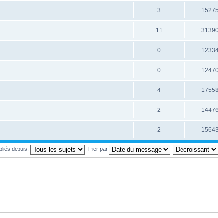
3
1527
11
3139
0
1233
0
1247
4
1755
2
1447
2
1564
ubliés depuis:
Trier par