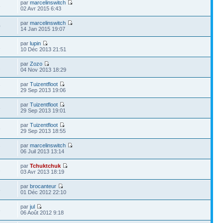
par
marcelinswitch
6
02 Avr 2015 6:43
par
marcelinswitch
0
14 Jan 2015 19:07
par
lupin
1
10 Déc 2013 21:51
par
Zozo
2
04 Nov 2013 18:29
par
Tuizentfloot
7
29 Sep 2013 19:06
par
Tuizentfloot
6
29 Sep 2013 19:01
par
Tuizentfloot
6
29 Sep 2013 18:55
par
marcelinswitch
7
06 Juil 2013 13:14
par
Tchuktchuk
1
03 Avr 2013 18:19
par
brocanteur
8
01 Déc 2012 22:10
par
jul
8
06 Août 2012 9:18