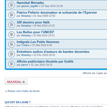
Hannibal Meriadec
par
gaston_lagaffe
» 23 Sep 2010 22:05
Patrice Pellerin dessinateur et scénariste de l’Epervier
par
Beiadeg
» 01 Sep 2009 22:50
100 dessins pour Haïti
par
Beiadeg
» 26 Mai 2010 10:22
Les Bulles pour l'UNICEF
par
Beiadeg
» 22 Mai 2010 22:01
Intégrale Les Petits Hommes
par
Trinitro
» 07 Mai 2010 6:45
Entretiens audios d'auteurs de bandes dessinées
par
Beiadeg
» 22 Fév 2010 20:51
Affiche publicitaire illustrée par Gotlib
par
pierre
» 31 Jan 2010 19:15
Afficher les sujets p
Publier un nouveau
sujet
Retour vers Index du forum
QUI EST EN LIGNE ?
Utilisateur(s) parcourant actuellement ce forum : Aucun utilisateur inscrit et 2 invité(s)