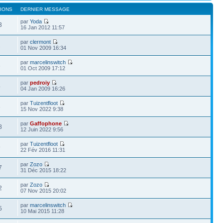
IONS
DERNIER MESSAGE
par
Yoda
3
16 Jan 2012 11:57
par
clermont
1
01 Nov 2009 16:34
par
marcelinswitch
6
01 Oct 2009 17:12
par
pedroiy
4
04 Jan 2009 16:26
par
Tuizentfloot
8
15 Nov 2022 9:38
par
Gaffophone
8
12 Juin 2022 9:56
par
Tuizentfloot
9
22 Fév 2016 11:31
par
Zozo
7
31 Déc 2015 18:22
par
Zozo
2
07 Nov 2015 20:02
par
marcelinswitch
5
10 Mai 2015 11:28