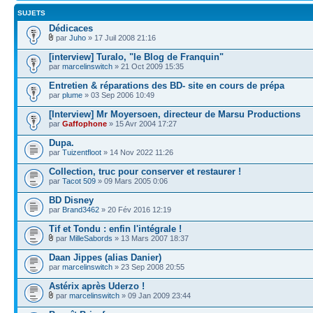
SUJETS
Dédicaces
par
Juho
» 17 Juil 2008 21:16
[interview] Turalo, "le Blog de Franquin"
par
marcelinswitch
» 21 Oct 2009 15:35
Entretien & réparations des BD- site en cours de prépa
par
plume
» 03 Sep 2006 10:49
[Interview] Mr Moyersoen, directeur de Marsu Productions
par
Gaffophone
» 15 Avr 2004 17:27
Dupa.
par
Tuizentfloot
» 14 Nov 2022 11:26
Collection, truc pour conserver et restaurer !
par
Tacot 509
» 09 Mars 2005 0:06
BD Disney
par
Brand3462
» 20 Fév 2016 12:19
Tif et Tondu : enfin l'intégrale !
par
MilleSabords
» 13 Mars 2007 18:37
Daan Jippes (alias Danier)
par
marcelinswitch
» 23 Sep 2008 20:55
Astérix après Uderzo !
par
marcelinswitch
» 09 Jan 2009 23:44