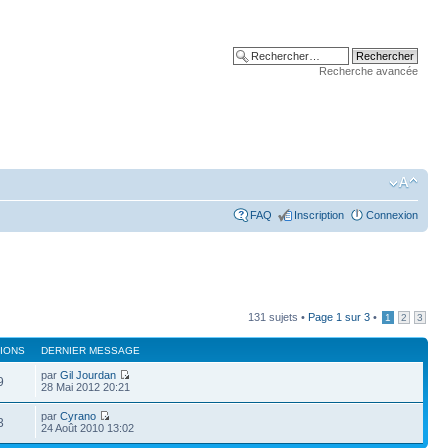
Recherche avancée
FAQ
Inscription
Connexion
131 sujets •
Page
1
sur
3
•
1
2
3
IONS
DERNIER MESSAGE
par
Gil Jourdan
9
28 Mai 2012 20:21
par
Cyrano
3
24 Août 2010 13:02