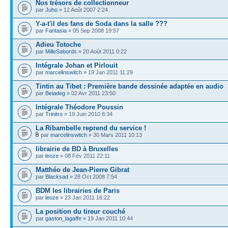
Nos trésors de collectionneur
par
Juho
» 12 Août 2007 2:24
Y-a-t'il des fans de Soda dans la salle ???
par
Fantasia
» 05 Sep 2008 19:57
Adieu Totoche
par
MilleSabords
» 20 Août 2011 0:22
Intégrale Johan et Pirlouit
par
marcelinswitch
» 19 Jan 2011 11:29
Tintin au Tibet : Première bande dessinée adaptée en audio
par
Beiadeg
» 02 Avr 2011 23:50
Intégrale Théodore Poussin
par
Trinitro
» 19 Juin 2010 8:34
La Ribambelle reprend du service !
par
marcelinswitch
» 30 Mars 2011 10:13
librairie de BD à Bruxelles
par
leoze
» 08 Fév 2011 22:11
Matthéo de Jean-Pierre Gibrat
par
Blacksad
» 28 Oct 2008 7:54
BDM les librairies de Paris
par
leoze
» 23 Jan 2011 16:22
La position du tireur couché
par
gaston_lagaffe
» 19 Jan 2011 10:44