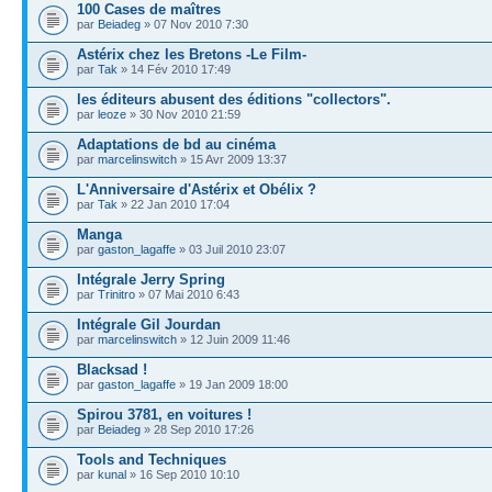
100 Cases de maîtres
par
Beiadeg
» 07 Nov 2010 7:30
Astérix chez les Bretons -Le Film-
par
Tak
» 14 Fév 2010 17:49
les éditeurs abusent des éditions "collectors".
par
leoze
» 30 Nov 2010 21:59
Adaptations de bd au cinéma
par
marcelinswitch
» 15 Avr 2009 13:37
L'Anniversaire d'Astérix et Obélix ?
par
Tak
» 22 Jan 2010 17:04
Manga
par
gaston_lagaffe
» 03 Juil 2010 23:07
Intégrale Jerry Spring
par
Trinitro
» 07 Mai 2010 6:43
Intégrale Gil Jourdan
par
marcelinswitch
» 12 Juin 2009 11:46
Blacksad !
par
gaston_lagaffe
» 19 Jan 2009 18:00
Spirou 3781, en voitures !
par
Beiadeg
» 28 Sep 2010 17:26
Tools and Techniques
par
kunal
» 16 Sep 2010 10:10