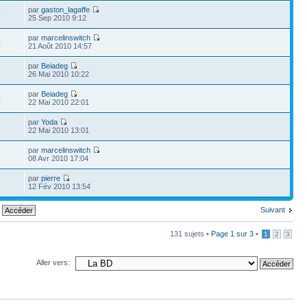
par
gaston_lagaffe
5
25 Sep 2010 9:12
par
marcelinswitch
0
21 Août 2010 14:57
par
Beiadeg
4
26 Mai 2010 10:22
par
Beiadeg
0
22 Mai 2010 22:01
par
Yoda
8
22 Mai 2010 13:01
par
marcelinswitch
6
08 Avr 2010 17:04
par
pierre
3
12 Fév 2010 13:54
Suivant
131 sujets •
Page
1
sur
3
•
1
2
3
Aller vers: