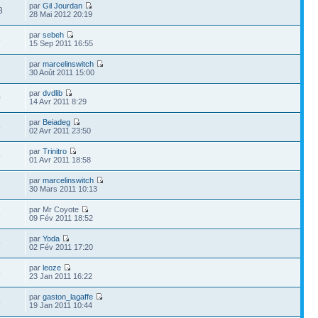
par
Gil Jourdan
8
28 Mai 2012 20:19
par
sebeh
5
15 Sep 2011 16:55
par
marcelinswitch
7
30 Août 2011 15:00
par
dvdlib
0
14 Avr 2011 8:29
par
Beiadeg
5
02 Avr 2011 23:50
par
Trinitro
9
01 Avr 2011 18:58
par
marcelinswitch
3
30 Mars 2011 10:13
par Mr Coyote
3
09 Fév 2011 18:52
par
Yoda
9
02 Fév 2011 17:20
par
leoze
8
23 Jan 2011 16:22
par
gaston_lagaffe
8
19 Jan 2011 10:44