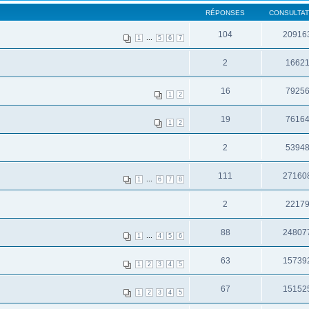
RÉPONSES
CONSULTAT
104
20916
...
1
5
6
7
2
1662
16
7925
1
2
19
7616
1
2
2
5394
111
27160
...
1
6
7
8
2
2217
88
24807
...
1
4
5
6
63
15739
1
2
3
4
5
67
15152
1
2
3
4
5