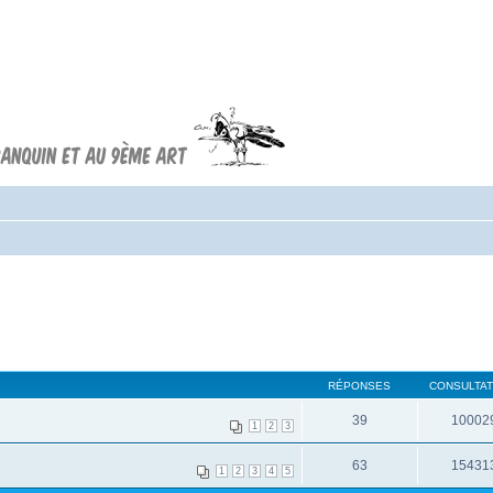
Forum FRANQUIN
Forum consacré à l'oeuvre d'André
Franquin et au 9ème art
RÉPONSES
CONSULTAT
39
10002
1
2
3
63
15431
1
2
3
4
5