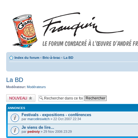
Index du forum
‹
Bric-à-brac
‹
La BD
La BD
Modérateur:
Modérateurs
Publier un nouveau
sujet
ANNONCES
Festivals - expositions - conférences
par
marcelinswitch
» 22 Oct 2007 22:34
Je viens de lire...
par
pedroiy
» 29 Nov 2006 23:29