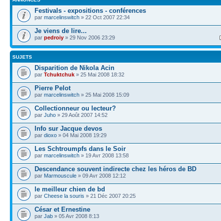
Festivals - expositions - conférences
par
marcelinswitch
» 22 Oct 2007 22:34
Je viens de lire...
par
pedroiy
» 29 Nov 2006 23:29
SUJETS
Disparition de Nikola Acin
par
Tchuktchuk
» 25 Mai 2008 18:32
Pierre Pelot
par
marcelinswitch
» 25 Mai 2008 15:09
Collectionneur ou lecteur?
par
Juho
» 29 Août 2007 14:52
Info sur Jacque devos
par
dioxo
» 04 Mai 2008 19:29
Les Schtroumpfs dans le Soir
par
marcelinswitch
» 19 Avr 2008 13:58
Descendance souvent indirecte chez les héros de BD
par
Marmouscule
» 09 Avr 2008 12:12
le meilleur chien de bd
par
Cheese la souris
» 21 Déc 2007 20:25
César et Ernestine
par
Jab
» 05 Avr 2008 8:13