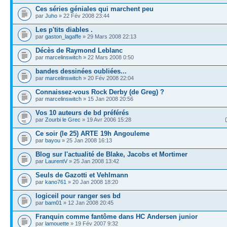
Ces séries géniales qui marchent peu
par
Juho
» 22 Fév 2008 23:44
Les p'tits diables .
par
gaston_lagaffe
» 29 Mars 2008 22:13
Décès de Raymond Leblanc
par
marcelinswitch
» 22 Mars 2008 0:50
bandes dessinées oubliées...
par
marcelinswitch
» 20 Fév 2008 22:04
Connaissez-vous Rock Derby (de Greg) ?
par
marcelinswitch
» 15 Jan 2008 20:56
Vos 10 auteurs de bd préférés
par
Zourbi le Grec
» 19 Avr 2006 15:28
Ce soir (le 25) ARTE 19h Angouleme
par
bayou
» 25 Jan 2008 16:13
Blog sur l'actualité de Blake, Jacobs et Mortimer
par
LaurentV
» 25 Jan 2008 13:42
Seuls de Gazotti et Vehlmann
par
kano761
» 20 Jan 2008 18:20
logiceil pour ranger ses bd
par
bam01
» 12 Jan 2008 20:45
Franquin comme fantôme dans HC Andersen junior
par
lamouette
» 19 Fév 2007 9:32