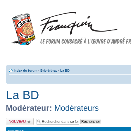
Forum FRANQUIN
Forum consacré à l'oeuvre d'André Franquin et au 9ème art
Index du forum
‹
Bric-à-brac
‹
La BD
La BD
Modérateur:
Modérateurs
Publier un nouveau
sujet
ANNONCES