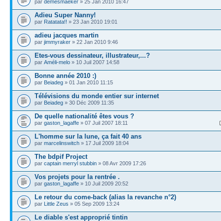
par
demesmaeker
» 25 Jan 2010 16:47
Adieu Super Nanny!
par
Ratatata!!
» 23 Jan 2010 19:01
adieu jacques martin
par
jimmyraker
» 22 Jan 2010 9:46
Etes-vous dessinateur, illustrateur,...?
par
Améli-melo
» 10 Juil 2007 14:58
Bonne année 2010 :)
par
Beiadeg
» 01 Jan 2010 11:15
Télévisions du monde entier sur internet
par
Beiadeg
» 30 Déc 2009 11:35
De quelle nationalité êtes vous ?
par
gaston_lagaffe
» 07 Juil 2007 18:11
L'homme sur la lune, ça fait 40 ans
par
marcelinswitch
» 17 Juil 2009 18:04
The bdpif Project
par
captain merryl stubbin
» 08 Avr 2009 17:26
Vos projets pour la rentrée .
par
gaston_lagaffe
» 10 Juil 2009 20:52
Le retour du come-back (alias la revanche n°2)
par
Little Zeus
» 05 Sep 2009 13:24
Le diable s'est approprié tintin