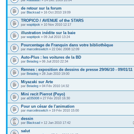
par
Ratatata!!
» 24 Déc 2009 20:04
de retour sur la forum
par
Blacksad
» 16 Oct 2010 19:09
TROPICO / AVENUE of the STARS
par
wapitipok
» 10 Nov 2010 12:17
illustration inédite sur la baie
par
wapitipok
» 09 Juil 2010 13:24
Pourcentage de Franquin dans votre bibliothèque
par
marcelinswitch
» 22 Déc 2008 12:09
Auto-Plus : les voitures de la BD
par
Beiadeg
» 06 Juil 2010 22:34
Rennes : exposition de dessins de presse 29/06/10 - 09/01/11
par
Beiadeg
» 28 Juin 2010 19:00
Miyazaki sur Arte
par
Beiadeg
» 04 Fév 2010 14:32
Mini recit Pierrot (Peyo)
par
a035008
» 27 Fév 2010 16:30
Pour un césar de l'animation
par
marcelinswitch
» 19 Fév 2010 15:00
dessin
par
Blacksad
» 12 Jan 2010 17:42
salut