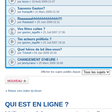
par
leoze
» 19 Août 2009 21:07
Sauvons Gaston?
par
franquifil
» 11 Mars 2009 21:34
Raaaaaaahhhhhhhhhhhhh!!!!
par
Ratatata!!
» 25 Juin 2009 22:11
Vos films cultes ?
par
gaston_lagaffe
» 21 Juil 2007 17:36
Tes acteurs préférés ?
par
gaston_lagaffe
» 22 Juil 2007 19:16
Quel héros de bd êtes-vous?
par
Triskell
» 04 Jan 2009 16:18
CHANGEMENT D'HEURE !
par
jimmyraker
» 25 Mars 2009 16:08
Afficher les sujets publiés depuis:
Publier un nouveau
sujet
Retour vers Index du forum
QUI EST EN LIGNE ?