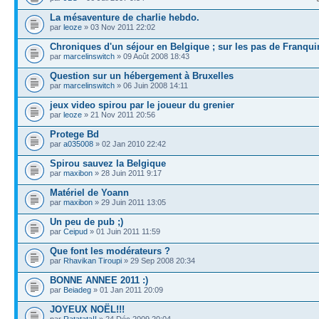
La mésaventure de charlie hebdo.
par
leoze
» 03 Nov 2011 22:02
Chroniques d'un séjour en Belgique ; sur les pas de Franqui
par
marcelinswitch
» 09 Août 2008 18:43
Question sur un hébergement à Bruxelles
par
marcelinswitch
» 06 Juin 2008 14:11
jeux video spirou par le joueur du grenier
par
leoze
» 21 Nov 2011 20:56
Protege Bd
par
a035008
» 02 Jan 2010 22:42
Spirou sauvez la Belgique
par
maxibon
» 28 Juin 2011 9:17
Matériel de Yoann
par
maxibon
» 29 Juin 2011 13:05
Un peu de pub ;)
par
Ceipud
» 01 Juin 2011 11:59
Que font les modérateurs ?
par
Rhavikan Tiroupi
» 29 Sep 2008 20:34
BONNE ANNEE 2011 :)
par
Beiadeg
» 01 Jan 2011 20:09
JOYEUX NOËL!!!