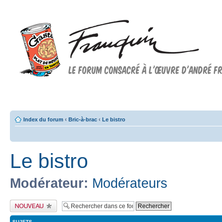
Forum FRANQUIN
Forum consacré à l'oeuvre d'André Franquin et au 9ème art
Index du forum
‹
Bric-à-brac
‹
Le bistro
Le bistro
Modérateur:
Modérateurs
Publier un nouveau
sujet
SUJETS