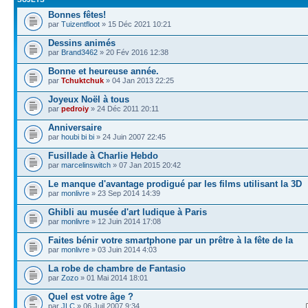
Bonnes fêtes!
par
Tuizentfloot
» 15 Déc 2021 10:21
Dessins animés
par
Brand3462
» 20 Fév 2016 12:38
Bonne et heureuse année.
par
Tchuktchuk
» 04 Jan 2013 22:25
Joyeux Noël à tous
par
pedroiy
» 24 Déc 2011 20:11
Anniversaire
par
houbi bi bi
» 24 Juin 2007 22:45
Fusillade à Charlie Hebdo
par
marcelinswitch
» 07 Jan 2015 20:42
Le manque d'avantage prodigué par les films utilisant la 3D
par
monlivre
» 23 Sep 2014 14:39
Ghibli au musée d'art ludique à Paris
par
monlivre
» 12 Juin 2014 17:08
Faites bénir votre smartphone par un prêtre à la fête de la
par
monlivre
» 03 Juin 2014 4:03
La robe de chambre de Fantasio
par
Zozo
» 01 Mai 2014 18:01
Quel est votre âge ?
par
JLC
» 06 Juil 2007 9:34