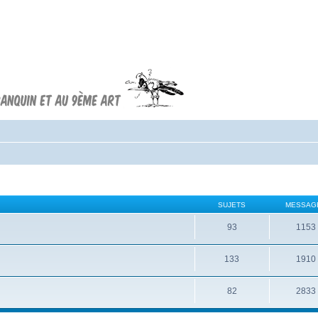
Forum FRANQUIN
Forum consacré à l'oeuvre d'André
Franquin et au 9ème art
SUJETS
MESSAG
93
1153
133
1910
82
2833