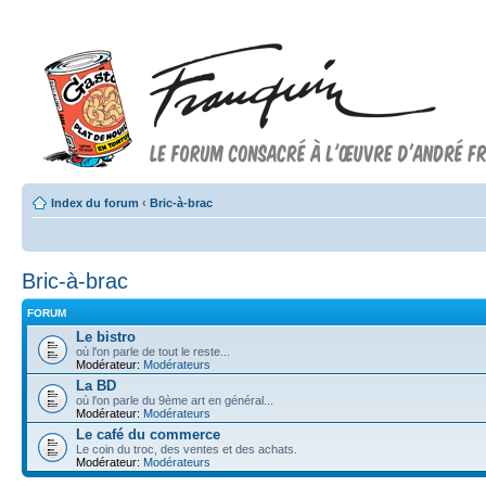
Index du forum
‹
Bric-à-brac
Bric-à-brac
FORUM
Le bistro
où l'on parle de tout le reste...
Modérateur:
Modérateurs
La BD
où l'on parle du 9ème art en général...
Modérateur:
Modérateurs
Le café du commerce
Le coin du troc, des ventes et des achats.
Modérateur:
Modérateurs