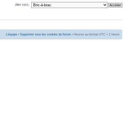
Aller vers:
L’équipe
•
Supprimer tous les cookies du forum
• Heures au format UTC + 1 heure