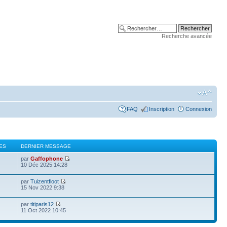
Recherche avancée
FAQ
Inscription
Connexion
ES
DERNIER MESSAGE
par
Gaffophone
10 Déc 2025 14:28
par
Tuizentfloot
15 Nov 2022 9:38
par
titiparis12
11 Oct 2022 10:45