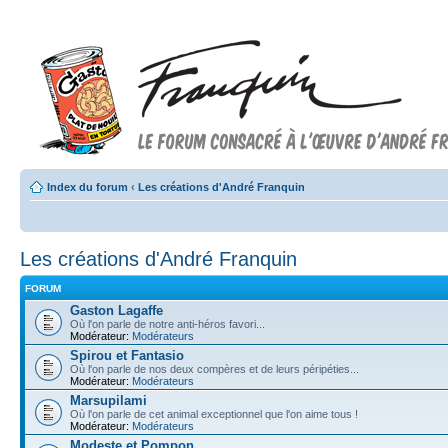
Index du forum
‹
Les créations d'André Franquin
Les créations d'André Franquin
FORUM
Gaston Lagaffe
Où l'on parle de notre anti-héros favori...
Modérateur:
Modérateurs
Spirou et Fantasio
Où l'on parle de nos deux compères et de leurs péripéties...
Modérateur:
Modérateurs
Marsupilami
Où l'on parle de cet animal exceptionnel que l'on aime tous !
Modérateur:
Modérateurs
Modeste et Pompon