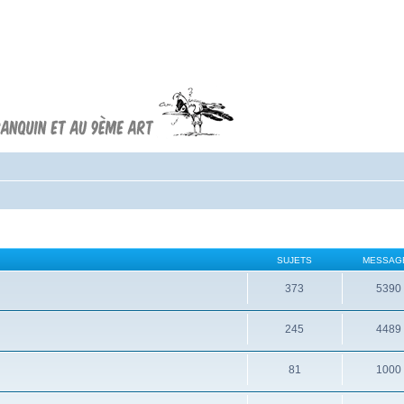
Forum FRANQUIN
Forum consacré à l'oeuvre d'André
Franquin et au 9ème art
SUJETS
MESSAG
373
5390
245
4489
81
1000