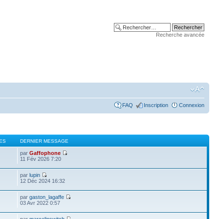
Recherche avancée
FAQ
Inscription
Connexion
ES
DERNIER MESSAGE
par
Gaffophone
11 Fév 2026 7:20
par
lupin
12 Déc 2024 16:32
par
gaston_lagaffe
03 Avr 2022 0:57