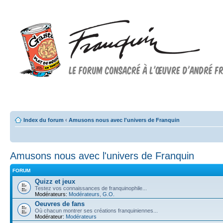
Forum FRANQUIN
Forum consacré à l'oeuvre d'André Franquin et au 9ème art
Index du forum
‹
Amusons nous avec l'univers de Franquin
Amusons nous avec l'univers de Franquin
FORUM
Quizz et jeux
Testez vos connaissances de franquinophile...
Modérateurs:
Modérateurs
,
G.O.
Oeuvres de fans
Où chacun montrer ses créations franquiniennes...
Modérateur:
Modérateurs