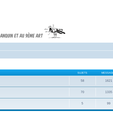
Forum FRANQUIN
Forum consacré à l'oeuvre d'André
Franquin et au 9ème art
SUJETS
MESSAG
58
1621
70
1335
5
99