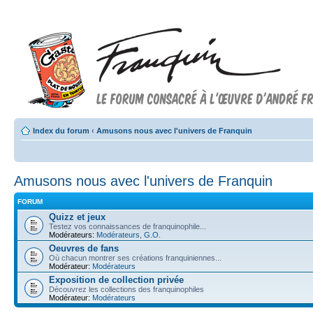
Index du forum
‹
Amusons nous avec l'univers de Franquin
Amusons nous avec l'univers de Franquin
FORUM
Quizz et jeux
Testez vos connaissances de franquinophile...
Modérateurs:
Modérateurs
,
G.O.
Oeuvres de fans
Où chacun montrer ses créations franquiniennes...
Modérateur:
Modérateurs
Exposition de collection privée
Découvrez les collections des franquinophiles
Modérateur:
Modérateurs