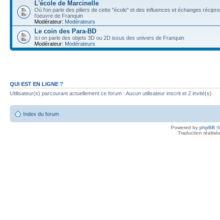
L'école de Marcinelle
Où l'on parle des piliers de cette "école" et des influences et échanges récip
l'oeuvre de Franquin
Modérateur:
Modérateurs
Le coin des Para-BD
Ici on parle des objets 3D ou 2D issus des univers de Franquin
Modérateur:
Modérateurs
QUI EST EN LIGNE ?
Utilisateur(s) parcourant actuellement ce forum : Aucun utilisateur inscrit et 2 invité(s)
Index du forum
Powered by
phpBB
©
Traduction réalisé