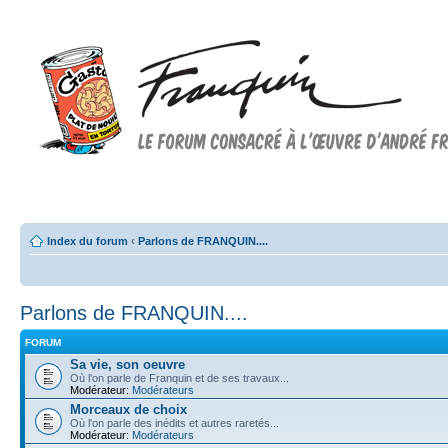
Forum FRANQUIN
Forum consacré à l'oeuvre d'André Franquin et au 9ème art
Index du forum
‹
Parlons de FRANQUIN....
Parlons de FRANQUIN....
FORUM
Sa vie, son oeuvre
Où l'on parle de Franquin et de ses travaux...
Modérateur:
Modérateurs
Morceaux de choix
Où l'on parle des inédits et autres raretés...
Modérateur:
Modérateurs