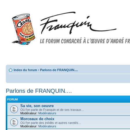
Forum FRANQUIN
Forum consacré à l'oeuvre d'André Franquin et au 9ème art
Index du forum
‹
Parlons de FRANQUIN....
Parlons de FRANQUIN....
FORUM
Sa vie, son oeuvre
Où l'on parle de Franquin et de ses travaux...
Modérateur:
Modérateurs
Morceaux de choix
Où l'on parle des inédits et autres raretés...
Modérateur:
Modérateurs