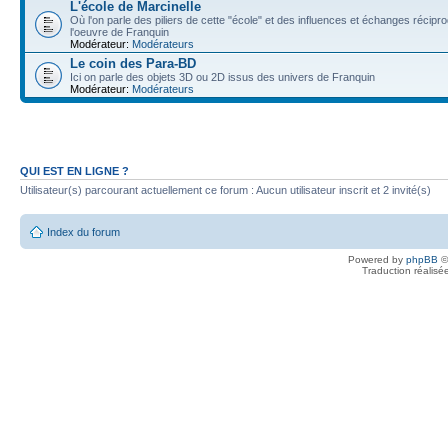
L'école de Marcinelle
Où l'on parle des piliers de cette "école" et des influences et échanges récip
l'oeuvre de Franquin
Modérateur:
Modérateurs
Le coin des Para-BD
Ici on parle des objets 3D ou 2D issus des univers de Franquin
Modérateur:
Modérateurs
QUI EST EN LIGNE ?
Utilisateur(s) parcourant actuellement ce forum : Aucun utilisateur inscrit et 2 invité(s)
Index du forum
Powered by
phpBB
©
Traduction réalisé