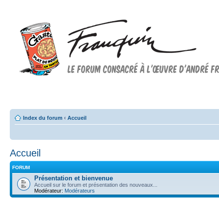
Forum FRANQUIN
Forum consacré à l'oeuvre d'André Franquin et au 9ème art
Index du forum
‹
Accueil
Accueil
FORUM
Présentation et bienvenue
Accueil sur le forum et présentation des nouveaux...
Modérateur:
Modérateurs