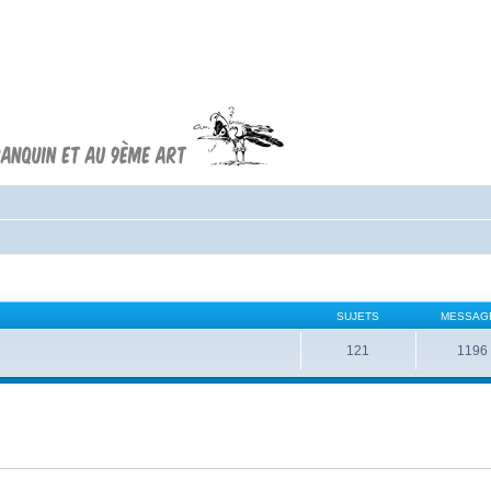
Forum FRANQUIN
Forum consacré à l'oeuvre d'André
Franquin et au 9ème art
SUJETS
MESSAG
121
1196