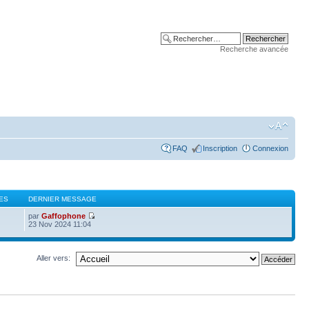
Recherche avancée
FAQ
Inscription
Connexion
ES
DERNIER MESSAGE
par
Gaffophone
23 Nov 2024 11:04
Aller vers: