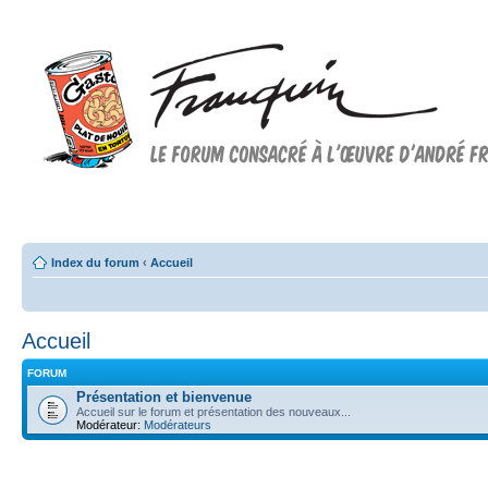
Forum FRANQUIN
Forum consacré à l'oeuvre d'André Franquin et au 9ème art
Index du forum
‹
Accueil
Accueil
FORUM
Présentation et bienvenue
Accueil sur le forum et présentation des nouveaux...
Modérateur:
Modérateurs