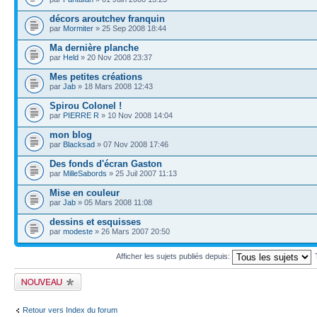
décors aroutchev franquin
par
Mormiter
» 25 Sep 2008 18:44
Ma dernière planche
par
Held
» 20 Nov 2008 23:37
Mes petites créations
par
Jab
» 18 Mars 2008 12:43
Spirou Colonel !
par
PIERRE R
» 10 Nov 2008 14:04
mon blog
par
Blacksad
» 07 Nov 2008 17:46
Des fonds d'écran Gaston
par
MilleSabords
» 25 Juil 2007 11:13
Mise en couleur
par
Jab
» 05 Mars 2008 11:08
dessins et esquisses
par
modeste
» 26 Mars 2007 20:50
Afficher les sujets publiés depuis:
Publier un nouveau
sujet
Retour vers Index du forum