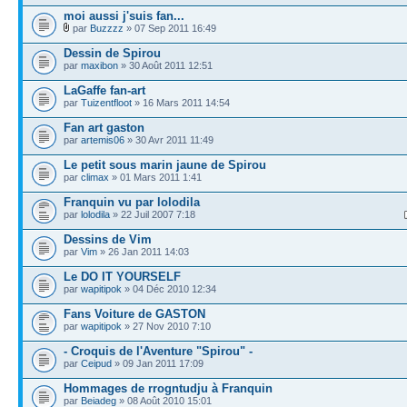
moi aussi j'suis fan...
par
Buzzzz
» 07 Sep 2011 16:49
Dessin de Spirou
par
maxibon
» 30 Août 2011 12:51
LaGaffe fan-art
par
Tuizentfloot
» 16 Mars 2011 14:54
Fan art gaston
par
artemis06
» 30 Avr 2011 11:49
Le petit sous marin jaune de Spirou
par
climax
» 01 Mars 2011 1:41
Franquin vu par lolodila
par
lolodila
» 22 Juil 2007 7:18
Dessins de Vim
par
Vim
» 26 Jan 2011 14:03
Le DO IT YOURSELF
par
wapitipok
» 04 Déc 2010 12:34
Fans Voiture de GASTON
par
wapitipok
» 27 Nov 2010 7:10
- Croquis de l'Aventure "Spirou" -
par
Ceipud
» 09 Jan 2011 17:09
Hommages de rrogntudju à Franquin
par
Beiadeg
» 08 Août 2010 15:01