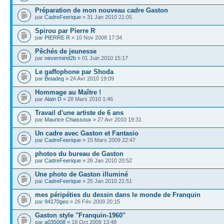
Préparation de mon nouveau cadre Gaston
par
CadreFeerique
» 31 Jan 2010 21:05
Spirou par Pierre R
par
PIERRE R
» 10 Nov 2008 17:34
Pêchés de jeunesse
par
nevermind2b
» 01 Juin 2010 15:17
Le gaffophone par Shoda
par
Beiadeg
» 24 Avr 2010 19:09
Hommage au Maître !
par
Alain D
» 28 Mars 2010 1:46
Travail d'une artiste de 6 ans
par
Maurice Chiassoux
» 27 Avr 2010 19:31
Un cadre avec Gaston et Fantasio
par
CadreFeerique
» 15 Mars 2009 22:47
photos du bureau de Gaston
par
CadreFeerique
» 26 Jan 2010 20:52
Une photo de Gaston illuminé
par
CadreFeerique
» 25 Jan 2010 21:51
mes péripéties du dessin dans le monde de Franquin
par
94170geo
» 26 Fév 2009 20:15
Gaston style "Franquin-1960"
par
a035008
» 16 Oct 2009 13:48