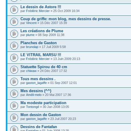
Le dessin de Astore !!!
par
Frédéric Mercier
» 25 Oct 2009 16:34
Coup de griffe: mon blog, mes dessins de presse.
par
Vincent
» 15 Déc 2007 15:39
Les créations de Plume
par
plume
» 08 Sep 2009 11:38
Planches de Gaston
par
brunolap
» 17 Juil 2009 5:58
LE VITRAIL MARSU !!!
par
Frédéric Mercier
» 13 Juin 2009 20:13
Statuette Spirou de 40 cm
par
chiwaw
» 24 Déc 2007 17:32
Tous mes dessins .
par
gaston_lagaffe
» 01 Sep 2007 12:01
Mes dessins (^^)
par
Améli-melo
» 20 Mai 2007 17:36
Ma modeste participation
par
Tontongé
» 30 Jan 2008 13:05
Mon dessin de Gaston
par
gaston_lagaffe
» 23 Juil 2007 20:23
Dessins de Fantafan
par
Fantafan
» 01 Juin 2008 13:25