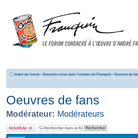
Forum FRANQUIN
Forum consacré à l'oeuvre d'André Franquin et au 9ème art
Index du forum
‹
Amusons nous avec l'univers de Franquin
‹
Oeuvres de fa
Oeuvres de fans
Modérateur:
Modérateurs
Publier un nouveau
sujet
ANNONCES