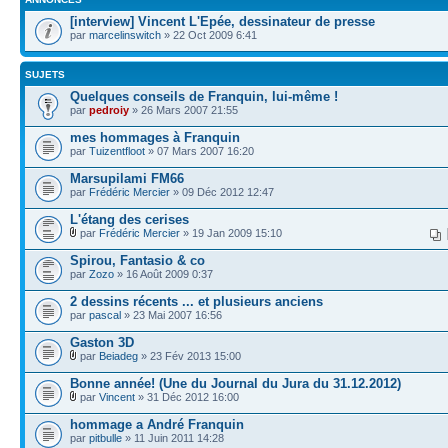
[interview] Vincent L'Epée, dessinateur de presse
par
marcelinswitch
» 22 Oct 2009 6:41
SUJETS
Quelques conseils de Franquin, lui-même !
par
pedroiy
» 26 Mars 2007 21:55
mes hommages à Franquin
par
Tuizentfloot
» 07 Mars 2007 16:20
Marsupilami FM66
par
Frédéric Mercier
» 09 Déc 2012 12:47
L'étang des cerises
par
Frédéric Mercier
» 19 Jan 2009 15:10
Spirou, Fantasio & co
par
Zozo
» 16 Août 2009 0:37
2 dessins récents ... et plusieurs anciens
par
pascal
» 23 Mai 2007 16:56
Gaston 3D
par
Beiadeg
» 23 Fév 2013 15:00
Bonne année! (Une du Journal du Jura du 31.12.2012)
par
Vincent
» 31 Déc 2012 16:00
hommage a André Franquin
par
pitbulle
» 11 Juin 2011 14:28