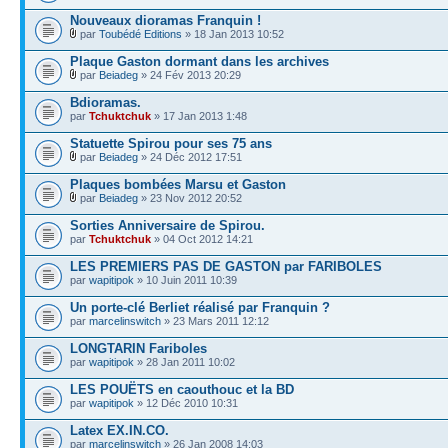
Nouveaux dioramas Franquin !
par
Toubédé Editions
» 18 Jan 2013 10:52
Plaque Gaston dormant dans les archives
par
Beiadeg
» 24 Fév 2013 20:29
Bdioramas.
par
Tchuktchuk
» 17 Jan 2013 1:48
Statuette Spirou pour ses 75 ans
par
Beiadeg
» 24 Déc 2012 17:51
Plaques bombées Marsu et Gaston
par
Beiadeg
» 23 Nov 2012 20:52
Sorties Anniversaire de Spirou.
par
Tchuktchuk
» 04 Oct 2012 14:21
LES PREMIERS PAS DE GASTON par FARIBOLES
par
wapitipok
» 10 Juin 2011 10:39
Un porte-clé Berliet réalisé par Franquin ?
par
marcelinswitch
» 23 Mars 2011 12:12
LONGTARIN Fariboles
par
wapitipok
» 28 Jan 2011 10:02
LES POUËTS en caouthouc et la BD
par
wapitipok
» 12 Déc 2010 10:31
Latex EX.IN.CO.
par
marcelinswitch
» 26 Jan 2008 14:03