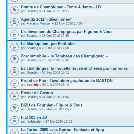
Comte de Champignac - Tome & Janry - LD
par
Beiadeg
» 14 Jan 2011 23:33
Agenda 2011" idées noires"
par
Frédéric Mercier
» 12 Nov 2010 13:59
L'enlèvement de Champignac par Figures & Vous
par
Beiadeg
» 28 Oct 2010 12:49
Le Marsupilami par Fariboles
par
Beiadeg
» 26 Oct 2010 14:58
Zorglumobile « le Tombeau des Champignac »
par
Beiadeg
» 28 Sep 2010 17:40
Le chat dingue, la mouette rieuse et Cheese par Fariboles
par
Beiadeg
» 06 Sep 2009 16:31
Projet de Pixi : l'évolution graphique de GASTON
par
pedroiy
» 23 Jan 2006 23:49
Poster de Gaston
par
Beiadeg
» 24 Jan 2010 21:06
BIZU de Fournier - Figure & Vous
par
Beiadeg
» 17 Mars 2010 11:53
Fiat 509 en 3D
par
fanblender
» 17 Mai 2010 17:03
La Turbot 3000 avec Spirou, Fantasio et Spip
par
Beiadeg
» 21 Jan 2010 19:31