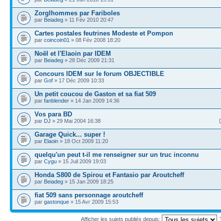
Zorglhommes par Fariboles
par
Beiadeg
» 11 Fév 2010 20:47
Cartes postales feutrines Modeste et Pompon
par
coincoin01
» 08 Fév 2008 18:20
Noël et l'Elaoin par IDEM
par
Beiadeg
» 28 Déc 2009 21:31
Concours IDEM sur le forum OBJECTIBLE
par
Gof
» 17 Déc 2009 10:33
Un petit coucou de Gaston et sa fiat 509
par
fanblender
» 14 Jan 2009 14:36
Vos para BD
par
DJ
» 29 Mai 2004 16:38
Garage Quick... super !
par
Elaoin
» 18 Oct 2009 11:20
quelqu'un peut t-il me renseigner sur un truc inconnu
par
Cygu
» 15 Juil 2009 19:03
Honda S800 de Spirou et Fantasio par Aroutcheff
par
Beiadeg
» 15 Jan 2009 18:25
fiat 509 sans personnage aroutcheff
par
gastonque
» 15 Avr 2009 15:53
Afficher les sujets publiés depuis: