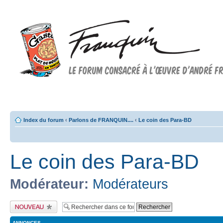
Forum FRANQUIN
Forum consacré à l'oeuvre d'André Franquin et au 9ème art
Index du forum
‹
Parlons de FRANQUIN....
‹
Le coin des Para-BD
Le coin des Para-BD
Modérateur:
Modérateurs
Publier un nouveau
sujet
ANNONCES