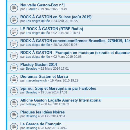
Nouvelle Gaston-Box n°1
par
F.Muller
» 19 Nov 2022 19:49
ROCK À GASTON en Suisse (août 2019)
par
Les doigts de fée
» 24 Août 2019 0:27
LE ROCK À GASTON (RTBF Radio)
par
Les doigts de fée
» 02 Juin 2019 18:54
ROCK À GASTON concert-conférence Bruxelles, 27/04/19, 14
par
Les doigts de fée
» 20 Avr 2019 5:26
ROCK À GASTON - Franquin en musique (extraits et diapora
par
Les doigts de fée
» 02 Mars 2019 20:08
Plastoy Gaston 2014
par
Beiadeg
» 22 Mars 2014 17:01
Dioramas Gaston et Marsu
par
marcelinswitch
» 19 Mars 2015 19:22
Spirou, Spip et Marsupilami par Fariboles
par
Beiadeg
» 19 Juin 2014 17:31
Affiche Gaston Lagaffe Amnesty International
par
bellamy02
» 08 Avr 2014 18:03
Plaques les Idées Noires
par
Beiadeg
» 20 Fév 2014 9:51
Le Garage de Franquin
par
Beiadeg
» 28 Nov 2013 20:42