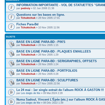
INFORMATION IMPORTANTE - VOL DE STATUETTES "GRAN
par
pedroiy
» 02 Jan 2008 21:38
Questions sur les bases en ligne.
par
Tchuktchuk
» 28 Nov 2005 17:01
Fiches Para-Bd
par
Tchuktchuk
» 10 Nov 2005 11:56
SUJETS
BASE EN LIGNE PARA-BD : PIN'S
par
Tchuktchuk
» 28 Nov 2005 1:15
BASE EN LIGNE PARA-BD : PLAQUES EMAILLEES
par
Tchuktchuk
» 28 Nov 2005 1:29
BASE EN LIGNE PARA-BD : SERIGRAPHIES, OFFSETS
par
Tchuktchuk
» 28 Nov 2005 1:24
BASE EN LIGNE PARA-BD : PORTFOLIOS
par
Tchuktchuk
» 28 Nov 2005 0:28
BASE EN LIGNE PARA-BD : SCULPTURES
par
Tchuktchuk
» 27 Nov 2005 22:56
Le 24 mai : 1er single extrait de l'album ROCK À GASTON !!!
par
Les doigts de fée
» 09 Mai 2024 2:28
Numa Sadoul, Vincent L'Épée (etc.) sur l'album ROCK À G
par
Les doigts de fée
» 08 Déc 2022 1:39