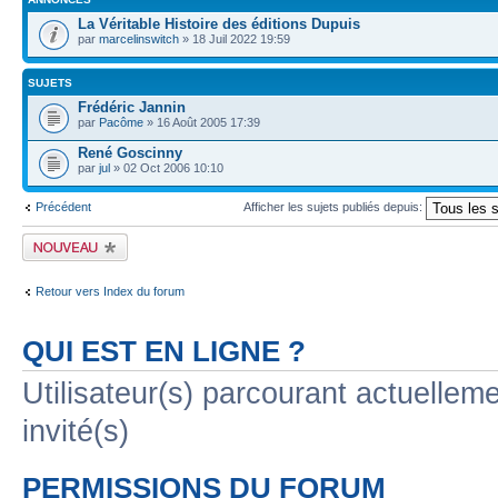
La Véritable Histoire des éditions Dupuis
par
marcelinswitch
» 18 Juil 2022 19:59
SUJETS
Frédéric Jannin
par
Pacôme
» 16 Août 2005 17:39
René Goscinny
par
jul
» 02 Oct 2006 10:10
Précédent
Afficher les sujets publiés depuis:
Publier un nouveau
sujet
Retour vers Index du forum
QUI EST EN LIGNE ?
Utilisateur(s) parcourant actuelleme
invité(s)
PERMISSIONS DU FORUM