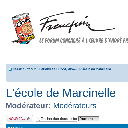
Forum FRANQUIN
Forum consacré à l'oeuvre d'André Franquin et au 9ème art
Index du forum
‹
Parlons de FRANQUIN....
‹
L'école de Marcinelle
L'école de Marcinelle
Modérateur:
Modérateurs
Publier un nouveau
sujet
ANNONCES