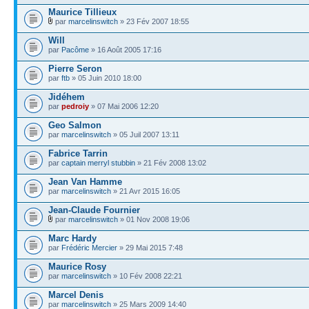
Maurice Tillieux
par
marcelinswitch
» 23 Fév 2007 18:55
Will
par
Pacôme
» 16 Août 2005 17:16
Pierre Seron
par
ftb
» 05 Juin 2010 18:00
Jidéhem
par
pedroiy
» 07 Mai 2006 12:20
Geo Salmon
par
marcelinswitch
» 05 Juil 2007 13:11
Fabrice Tarrin
par
captain merryl stubbin
» 21 Fév 2008 13:02
Jean Van Hamme
par
marcelinswitch
» 21 Avr 2015 16:05
Jean-Claude Fournier
par
marcelinswitch
» 01 Nov 2008 19:06
Marc Hardy
par
Frédéric Mercier
» 29 Mai 2015 7:48
Maurice Rosy
par
marcelinswitch
» 10 Fév 2008 22:21
Marcel Denis
par
marcelinswitch
» 25 Mars 2009 14:40