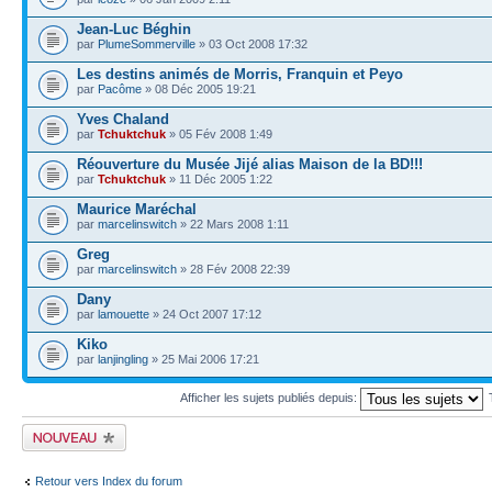
Jean-Luc Béghin
par
PlumeSommerville
» 03 Oct 2008 17:32
Les destins animés de Morris, Franquin et Peyo
par
Pacôme
» 08 Déc 2005 19:21
Yves Chaland
par
Tchuktchuk
» 05 Fév 2008 1:49
Réouverture du Musée Jijé alias Maison de la BD!!!
par
Tchuktchuk
» 11 Déc 2005 1:22
Maurice Maréchal
par
marcelinswitch
» 22 Mars 2008 1:11
Greg
par
marcelinswitch
» 28 Fév 2008 22:39
Dany
par
lamouette
» 24 Oct 2007 17:12
Kiko
par
lanjingling
» 25 Mai 2006 17:21
Afficher les sujets publiés depuis:
Publier un nouveau
sujet
Retour vers Index du forum