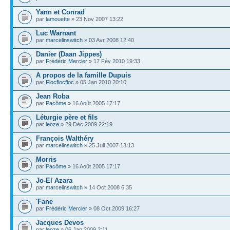
Yann et Conrad
par
lamouette
» 23 Nov 2007 13:22
Luc Warnant
par
marcelinswitch
» 03 Avr 2008 12:40
Danier (Daan Jippes)
par
Frédéric Mercier
» 17 Fév 2010 19:33
A propos de la famille Dupuis
par
Flocflocfloc
» 05 Jan 2010 20:10
Jean Roba
par
Pacôme
» 16 Août 2005 17:17
Léturgie père et fils
par
leoze
» 29 Déc 2009 22:19
François Walthéry
par
marcelinswitch
» 25 Juil 2007 13:13
Morris
par
Pacôme
» 16 Août 2005 17:17
Jo-El Azara
par
marcelinswitch
» 14 Oct 2008 6:35
'Fane
par
Frédéric Mercier
» 08 Oct 2009 16:27
Jacques Devos
par
leoze
» 06 Jan 2009 2:11