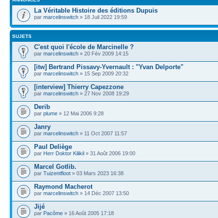
La Véritable Histoire des éditions Dupuis
par
marcelinswitch
» 18 Juil 2022 19:59
SUJETS
C'est quoi l'école de Marcinelle ?
par
marcelinswitch
» 20 Fév 2009 14:15
[itw] Bertrand Pissavy-Yvernault : "Yvan Delporte"
par
marcelinswitch
» 15 Sep 2009 20:32
[interview] Thierry Capezzone
par
marcelinswitch
» 27 Nov 2008 19:29
Derib
par
plume
» 12 Mai 2006 9:28
Janry
par
marcelinswitch
» 11 Oct 2007 11:57
Paul Deliège
par
Herr Doktor Kilikil
» 31 Août 2006 19:00
Marcel Gotlib.
par
Tuizentfloot
» 03 Mars 2023 16:38
Raymond Macherot
par
marcelinswitch
» 14 Déc 2007 13:50
Jijé
par
Pacôme
» 16 Août 2005 17:18