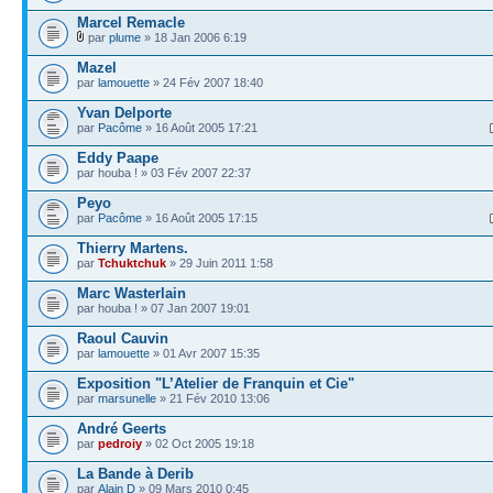
Marcel Remacle
par
plume
» 18 Jan 2006 6:19
Mazel
par
lamouette
» 24 Fév 2007 18:40
Yvan Delporte
par
Pacôme
» 16 Août 2005 17:21
Eddy Paape
par houba ! » 03 Fév 2007 22:37
Peyo
par
Pacôme
» 16 Août 2005 17:15
Thierry Martens.
par
Tchuktchuk
» 29 Juin 2011 1:58
Marc Wasterlain
par houba ! » 07 Jan 2007 19:01
Raoul Cauvin
par
lamouette
» 01 Avr 2007 15:35
Exposition "L’Atelier de Franquin et Cie"
par
marsunelle
» 21 Fév 2010 13:06
André Geerts
par
pedroiy
» 02 Oct 2005 19:18
La Bande à Derib
par
Alain D
» 09 Mars 2010 0:45