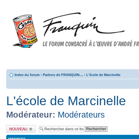
Forum FRANQUIN
Forum consacré à l'oeuvre d'André Franquin et au 9ème art
Index du forum
‹
Parlons de FRANQUIN....
‹
L'école de Marcinelle
L'école de Marcinelle
Modérateur:
Modérateurs
Publier un nouveau
sujet
ANNONCES