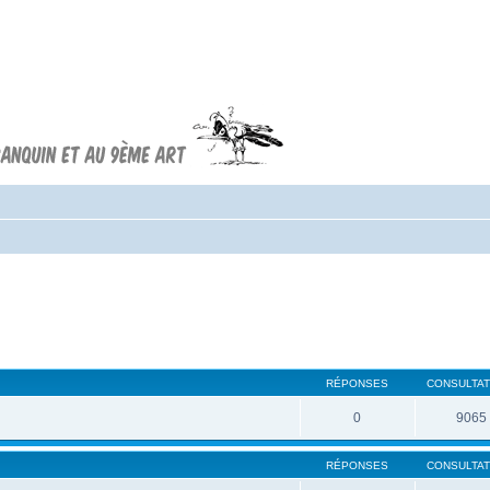
Forum FRANQUIN
Forum consacré à l'oeuvre d'André
Franquin et au 9ème art
RÉPONSES
CONSULTAT
0
9065
RÉPONSES
CONSULTAT