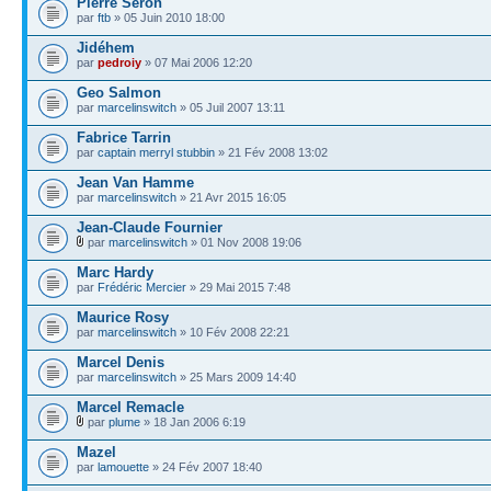
Pierre Seron
par
ftb
» 05 Juin 2010 18:00
Jidéhem
par
pedroiy
» 07 Mai 2006 12:20
Geo Salmon
par
marcelinswitch
» 05 Juil 2007 13:11
Fabrice Tarrin
par
captain merryl stubbin
» 21 Fév 2008 13:02
Jean Van Hamme
par
marcelinswitch
» 21 Avr 2015 16:05
Jean-Claude Fournier
par
marcelinswitch
» 01 Nov 2008 19:06
Marc Hardy
par
Frédéric Mercier
» 29 Mai 2015 7:48
Maurice Rosy
par
marcelinswitch
» 10 Fév 2008 22:21
Marcel Denis
par
marcelinswitch
» 25 Mars 2009 14:40
Marcel Remacle
par
plume
» 18 Jan 2006 6:19
Mazel
par
lamouette
» 24 Fév 2007 18:40