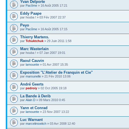
Yvan Delporte
par
Pacôme
» 16 Août 2005 17:21
Eddy Paape
par houba ! » 03 Fév 2007 22:37
Peyo
par
Pacôme
» 16 Août 2005 17:15
Thierry Martens.
par
Tchuktchuk
» 29 Juin 2011 1:58
Marc Wasterlain
par houba ! » 07 Jan 2007 19:01
Raoul Cauvin
par
lamouette
» 01 Avr 2007 15:35
Exposition "L’Atelier de Franquin et Cie"
par
marsunelle
» 21 Fév 2010 13:06
André Geerts
par
pedroiy
» 02 Oct 2005 19:18
La Bande à Derib
par
Alain D
» 09 Mars 2010 0:45
Yann et Conrad
par
lamouette
» 23 Nov 2007 13:22
Luc Warnant
par
marcelinswitch
» 03 Avr 2008 12:40