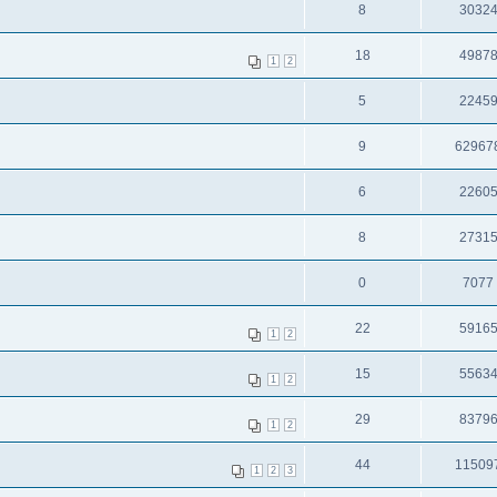
8
3032
18
4987
1
2
5
2245
9
62967
6
2260
8
2731
0
7077
22
5916
1
2
15
5563
1
2
29
8379
1
2
44
11509
1
2
3