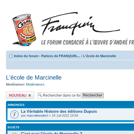
Index du forum
‹
Parlons de FRANQUIN....
‹
L'école de Marcinelle
L'école de Marcinelle
Modérateur:
Modérateurs
Publier un nouveau
sujet
ANNONCES
La Véritable Histoire des éditions Dupuis
par
marcelinswitch
» 18 Juil 2022 19:59
SUJETS
C'est quoi l'école de Marcinelle ?