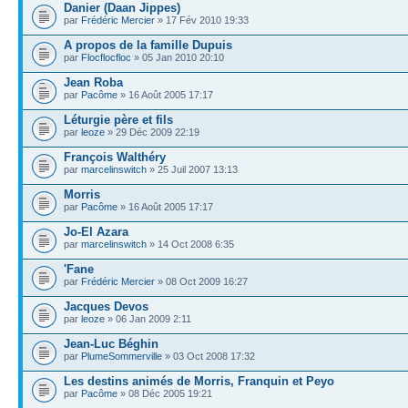
Danier (Daan Jippes)
par
Frédéric Mercier
» 17 Fév 2010 19:33
A propos de la famille Dupuis
par
Flocflocfloc
» 05 Jan 2010 20:10
Jean Roba
par
Pacôme
» 16 Août 2005 17:17
Léturgie père et fils
par
leoze
» 29 Déc 2009 22:19
François Walthéry
par
marcelinswitch
» 25 Juil 2007 13:13
Morris
par
Pacôme
» 16 Août 2005 17:17
Jo-El Azara
par
marcelinswitch
» 14 Oct 2008 6:35
'Fane
par
Frédéric Mercier
» 08 Oct 2009 16:27
Jacques Devos
par
leoze
» 06 Jan 2009 2:11
Jean-Luc Béghin
par
PlumeSommerville
» 03 Oct 2008 17:32
Les destins animés de Morris, Franquin et Peyo
par
Pacôme
» 08 Déc 2005 19:21