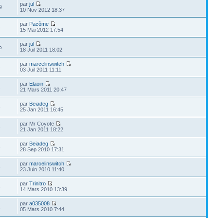
par
jul
9
10 Nov 2012 18:37
par
Pacôme
8
15 Mai 2012 17:54
par
jul
5
18 Juil 2011 18:02
par
marcelinswitch
3
03 Juil 2011 11:11
par
Elaoin
2
21 Mars 2011 20:47
par
Beiadeg
6
25 Jan 2011 16:45
par Mr Coyote
3
21 Jan 2011 18:22
par
Beiadeg
3
28 Sep 2010 17:31
par
marcelinswitch
5
23 Juin 2010 11:40
par
Trinitro
6
14 Mars 2010 13:39
par
a035008
2
05 Mars 2010 7:44