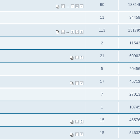
90
18814
...
1
5
6
7
11
3445
113
23179
...
1
6
7
8
2
1154
21
6090
1
2
5
2045
17
4571
1
2
7
2701
1
1074
15
4657
1
2
15
5463
1
2