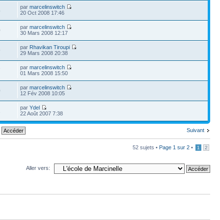
par
marcelinswitch
4
20 Oct 2008 17:46
par
marcelinswitch
0
30 Mars 2008 12:17
par
Rhavikan Tiroupi
9
29 Mars 2008 20:38
par
marcelinswitch
7
01 Mars 2008 15:50
par
marcelinswitch
0
12 Fév 2008 10:05
par
Ydel
1
22 Août 2007 7:38
Suivant
52 sujets •
Page
1
sur
2
•
1
2
Aller vers: