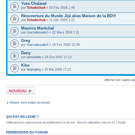
Yves Chaland
par
Tchuktchuk
» 05 Fév 2008 1:49
Réouverture du Musée Jijé alias Maison de la BD!!!
par
Tchuktchuk
» 11 Déc 2005 1:22
Maurice Maréchal
par
marcelinswitch
» 22 Mars 2008 1:11
Greg
par
marcelinswitch
» 28 Fév 2008 22:39
Dany
par
lamouette
» 24 Oct 2007 17:12
Kiko
par
lanjingling
» 25 Mai 2006 17:21
Afficher les sujets p
Publier un nouveau
sujet
Retour vers Index du forum
QUI EST EN LIGNE ?
Utilisateur(s) parcourant actuellement ce forum : Aucun utilisateur inscrit et 1 invité
PERMISSIONS DU FORUM