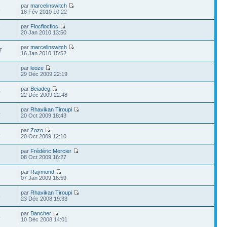
par
marcelinswitch
3
18 Fév 2010 10:22
par
Flocflocfloc
7
20 Jan 2010 13:50
par
marcelinswitch
7
16 Jan 2010 15:52
par
leoze
29 Déc 2009 22:19
par
Beiadeg
0
22 Déc 2009 22:48
par
Rhavikan Tiroupi
4
20 Oct 2009 18:43
par
Zozo
6
20 Oct 2009 12:10
par
Frédéric Mercier
08 Oct 2009 16:27
par
Raymond
7
07 Jan 2009 16:59
par
Rhavikan Tiroupi
3
23 Déc 2008 19:33
par
Bancher
5
10 Déc 2008 14:01