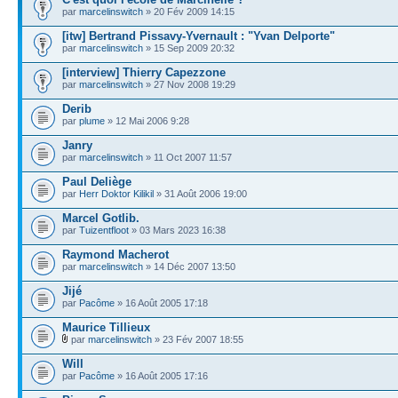
par
marcelinswitch
» 20 Fév 2009 14:15
[itw] Bertrand Pissavy-Yvernault : "Yvan Delporte"
par
marcelinswitch
» 15 Sep 2009 20:32
[interview] Thierry Capezzone
par
marcelinswitch
» 27 Nov 2008 19:29
Derib
par
plume
» 12 Mai 2006 9:28
Janry
par
marcelinswitch
» 11 Oct 2007 11:57
Paul Deliège
par
Herr Doktor Kilikil
» 31 Août 2006 19:00
Marcel Gotlib.
par
Tuizentfloot
» 03 Mars 2023 16:38
Raymond Macherot
par
marcelinswitch
» 14 Déc 2007 13:50
Jijé
par
Pacôme
» 16 Août 2005 17:18
Maurice Tillieux
par
marcelinswitch
» 23 Fév 2007 18:55
Will
par
Pacôme
» 16 Août 2005 17:16