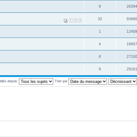
9
2639
32
9368
1
2
3
1
1240
4
1666
8
2710
9
2916
ubliés depuis:
Trier par