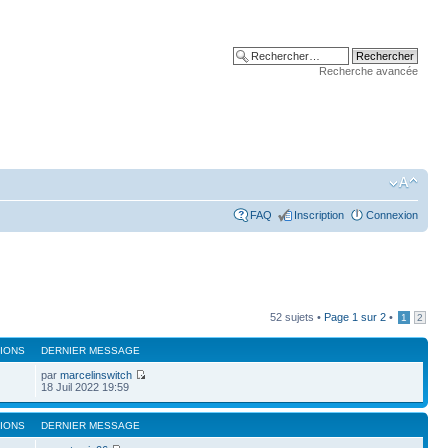
Recherche avancée
FAQ
Inscription
Connexion
52 sujets •
Page
1
sur
2
•
1
2
IONS
DERNIER MESSAGE
par
marcelinswitch
18 Juil 2022 19:59
IONS
DERNIER MESSAGE