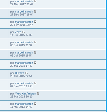
par
marcelinswitch
9
27 Déc 2017 21:44
par
marcelinswitch
8
27 Déc 2017 18:04
par
marcelinswitch
1
20 Fév 2016 18:47
par
Zozo
4
14 Juil 2015 17:32
par
marcelinswitch
08 Juil 2015 21:32
par
marcelinswitch
1
05 Juil 2015 18:54
par
marcelinswitch
29 Mai 2015 17:47
par
Buzzzz
5
20 Avr 2015 22:54
par
marcelinswitch
5
07 Jan 2015 21:21
par
Yves Ker Ambrun
8
23 Mai 2013 10:13
par
marcelinswitch
0
11 Mai 2013 14:40