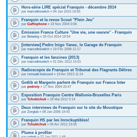
Hors-série LIRE spécial Franquin - décembre 2014
par
marcelinswitch
» 04 Jan 2015 19:55
Franquin et la revue Scout "Plein Jeu"
par
Gaffophone
» 18 Nov 2004 0:06
Emission France Culture "Une vie, une oeuvre" - Franquin
par
Beiadeg
» 26 Oct 2014 19:54
[interview] Pedro Inigo Yanez, le Garage de Franquin
par
marcelinswitch
» 19 Fév 2008 12:17
Franquin et les fanzines (2013)
par
marcelinswitch
» 01 Déc 2012 15:01
Radioscopie de Franquin et Tribunal des Flagrants Délires
par
romuald boissard
» 19 Avr 2013 11:24
Gotlib et Margerin parlent de Franquin sur France Inter
par
pedroiy
» 17 Nov 2004 20:47
Exposition Franquin Centre Wallonie-Bruxelles Paris
par
Tchuktchuk
» 28 Mai 2012 0:14
Deux interviews de Franquin sur le site du Moustique
par
Zorglub
» 08 Jan 2006 19:43
Franquin HS par les Inrockuptibles!
par
Tchuktchuk
» 05 Avr 2012 23:05
Plume à profiler
par
sebeh
» 27 Jan 2011 1:48