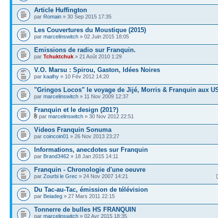
Article Huffington
par
Romain
» 30 Sep 2015 17:35
Les Couvertures du Moustique (2015)
par
marcelinswitch
» 02 Juin 2015 18:05
Emissions de radio sur Franquin.
par
Tchuktchuk
» 21 Août 2010 1:29
V.O. Marsu : Spirou, Gaston, Idées Noires
par
kaalhy
» 10 Fév 2012 14:20
"Gringos Locos" le voyage de Jijé, Morris & Franquin aux U
par
marcelinswitch
» 11 Nov 2009 12:37
Franquin et le design (201?)
par
marcelinswitch
» 30 Nov 2012 22:51
Videos Franquin Sonuma
par
coincoin01
» 26 Nov 2013 23:27
Informations, anecdotes sur Franquin
par
Brand3462
» 18 Jan 2015 14:11
Franquin - Chronologie d'une oeuvre
par
Zourbi le Grec
» 24 Nov 2007 14:21
Du Tac-au-Tac, émission de télévision
par
Beiadeg
» 27 Mars 2011 22:15
Tonnerre de bulles HS FRANQUIN
par
marcelinswitch
» 02 Avr 2015 18:35