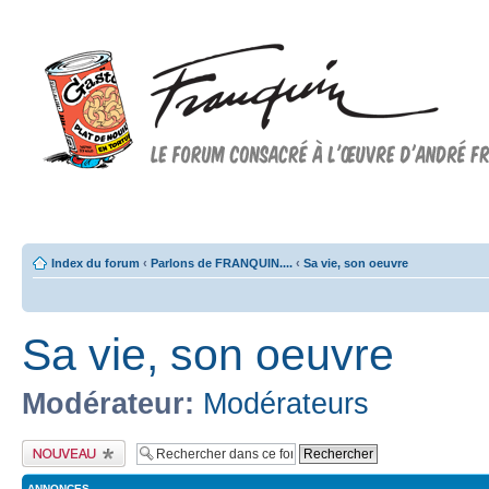
Forum FRANQUIN
Forum consacré à l'oeuvre d'André Franquin et au 9ème art
Index du forum
‹
Parlons de FRANQUIN....
‹
Sa vie, son oeuvre
Sa vie, son oeuvre
Modérateur:
Modérateurs
Publier un nouveau
sujet
ANNONCES