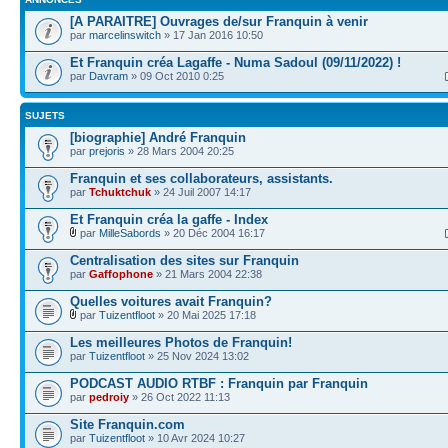
[A PARAITRE] Ouvrages de/sur Franquin à venir
par
marcelinswitch
» 17 Jan 2016 10:50
Et Franquin créa Lagaffe - Numa Sadoul (09/11/2022) !
par
Davram
» 09 Oct 2010 0:25
SUJETS
[biographie] André Franquin
par
prejoris
» 28 Mars 2004 20:25
Franquin et ses collaborateurs, assistants.
par
Tchuktchuk
» 24 Juil 2007 14:17
Et Franquin créa la gaffe - Index
par
MilleSabords
» 20 Déc 2004 16:17
Centralisation des sites sur Franquin
par
Gaffophone
» 21 Mars 2004 22:38
Quelles voitures avait Franquin?
par
Tuizentfloot
» 20 Mai 2025 17:18
Les meilleures Photos de Franquin!
par
Tuizentfloot
» 25 Nov 2024 13:02
PODCAST AUDIO RTBF : Franquin par Franquin
par
pedroiy
» 26 Oct 2022 11:13
Site Franquin.com
par
Tuizentfloot
» 10 Avr 2024 10:27