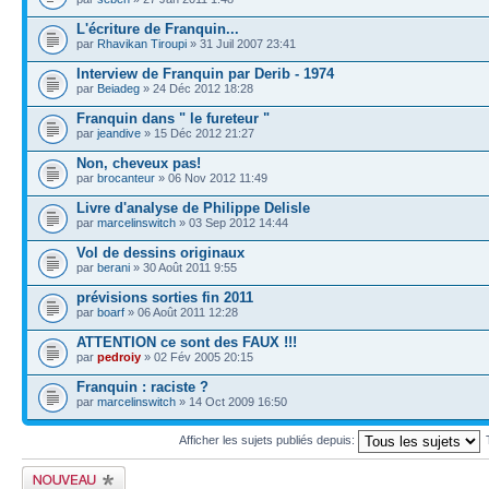
L'écriture de Franquin...
par
Rhavikan Tiroupi
» 31 Juil 2007 23:41
Interview de Franquin par Derib - 1974
par
Beiadeg
» 24 Déc 2012 18:28
Franquin dans " le fureteur "
par
jeandive
» 15 Déc 2012 21:27
Non, cheveux pas!
par
brocanteur
» 06 Nov 2012 11:49
Livre d'analyse de Philippe Delisle
par
marcelinswitch
» 03 Sep 2012 14:44
Vol de dessins originaux
par
berani
» 30 Août 2011 9:55
prévisions sorties fin 2011
par
boarf
» 06 Août 2011 12:28
ATTENTION ce sont des FAUX !!!
par
pedroiy
» 02 Fév 2005 20:15
Franquin : raciste ?
par
marcelinswitch
» 14 Oct 2009 16:50
Afficher les sujets publiés depuis:
Publier un nouveau
sujet