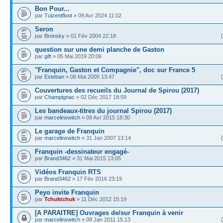
Bon Pour...
par
Tuizentfloot
» 09 Avr 2024 11:02
Seron
par
Bronsky
» 01 Fév 2004 22:18
question sur une demi planche de Gaston
par
gift
» 05 Mai 2019 20:06
"Franquin, Gaston et Compagnie", doc sur France 5
par
Esteban
» 06 Mai 2005 13:47
Couvertures des recueils du Journal de Spirou (2017)
par
Champignac
» 02 Déc 2017 18:59
Les bandeaux-titres du journal Spirou (2017)
par
marcelinswitch
» 09 Avr 2015 18:30
Le garage de Franquin
par
marcelinswitch
» 31 Jan 2007 13:14
Franquin -dessinateur engagé-
par
Brand3462
» 31 Mai 2015 13:05
Vidéos Franquin RTS
par
Brand3462
» 17 Fév 2016 23:19
Peyo invite Franquin
par
Tchuktchuk
» 11 Déc 2012 15:19
[A PARAITRE] Ouvrages de/sur Franquin à venir
par
marcelinswitch
» 08 Jan 2011 15:13