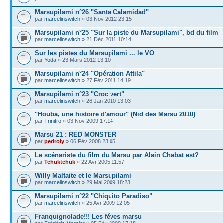
Marsupilami n°26 "Santa Calamidad"
par
marcelinswitch
» 03 Nov 2012 23:15
Marsupilami n°25 "Sur la piste du Marsupilami", bd du film
par
marcelinswitch
» 21 Déc 2011 10:14
Sur les pistes du Marsupilami ... le VO
par
Yoda
» 23 Mars 2012 13:10
Marsupilami n°24 "Opération Attila"
par
marcelinswitch
» 27 Fév 2011 14:19
Marsupilami n°23 "Croc vert"
par
marcelinswitch
» 26 Jan 2010 13:03
"Houba, une histoire d'amour" (Nid des Marsu 2010)
par
Trinitro
» 03 Nov 2009 17:14
Marsu 21 : RED MONSTER
par
pedroiy
» 06 Fév 2008 23:05
Le scénariste du film du Marsu par Alain Chabat est?
par
Tchuktchuk
» 22 Avr 2005 11:57
Willy Maltaite et le Marsupilami
par
marcelinswitch
» 29 Mai 2009 18:23
Marsupilami n°22 "Chiquito Paradiso"
par
marcelinswitch
» 25 Avr 2009 12:05
Franquignolade!!! Les féves marsu