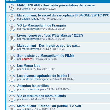
MARSUPILAMI - Une petite présentation de la série
par
prejoris
» 26 Jan 2004 22:05
Marsupilami, le secret du sarcophage [PS4/ONE/SWITCH/PC
par
gaston_lagaffe
» 02 Avr 2022 3:14
VO Le Marsupilami de Franquin
par
marcelinswitch
» 04 Jan 2015 15:29
Livres jeunesse : "Les P'tits Marsus" (2017)
par
marcelinswitch
» 03 Jan 2018 16:09
Marsupilami - Des histoires courtes par...
par
marcelinswitch
» 28 Déc 2017 16:38
Sur la piste du Marsupilami (le FILM)
par
pedroiy
» 29 Nov 2006 23:07
Les Marsu kids
par
dr kilikil
» 22 Mai 2011 19:02
Les diverses aptitudes de la bête !
par
La fille de Champignac
» 09 Mai 2004 10:47
Attention les oreilles
par
héros-sans-emploi
» 14 Oct 2009 16:22
Vie et mœurs des marsupilamis
par
Zozo
» 20 Mars 2015 14:09
Marsupilami "Edition" du journal "Le Soir"
par
dr kilikil
» 15 Avr 2012 17:10