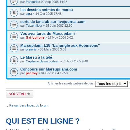
par
franquifil
» 02 Sep 2005 14:18
les dessins animés de marsu
par
ultra
» 14 Oct 2005 17:48
sorte de fanclub sur livejournal.com
par
Tuizentfloot
» 25 Juin 2007 12:50
Vos aventures du Marsupilami
par
Gaffophone
» 17 Nov 2004 0:02
Marsupilami t.18 "La jungle aux Robinsons"
par
prejoris
» 03 Mars 2005 3:55
Le Marsu à la télé
par
Capitaine Beaucoudeau
» 03 Août 2005 9:48
Concours sur Marsupilami.com
par
pedroiy
» 04 Déc 2004 12:58
Afficher les sujets publiés depuis:
Publier un nouveau
sujet
Retour vers Index du forum
QUI EST EN LIGNE ?