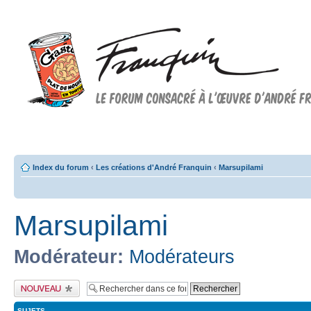
Forum FRANQUIN
Forum consacré à l'oeuvre d'André Franquin et au 9ème art
Index du forum
‹
Les créations d'André Franquin
‹
Marsupilami
Marsupilami
Modérateur:
Modérateurs
Publier un nouveau
sujet
SUJETS