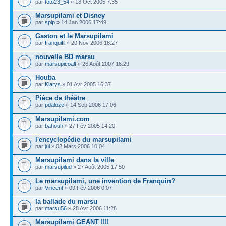
par
toto23_54
» 18 Oct 2005 7:35
Marsupilami et Disney
par
spip
» 14 Jan 2006 17:49
Gaston et le Marsupilami
par
franquifil
» 20 Nov 2006 18:27
nouvelle BD marsu
par
marsupicoalt
» 26 Août 2007 16:29
Houba
par
Klarys
» 01 Avr 2005 16:37
Pièce de théâtre
par
pdaloze
» 14 Sep 2006 17:06
Marsupilami.com
par
bahouh
» 27 Fév 2005 14:20
l'encyclopédie du marsupilami
par
jul
» 02 Mars 2006 10:04
Marsupilami dans la ville
par
marsupilud
» 27 Août 2005 17:50
Le marsupilami, une invention de Franquin?
par
Vincent
» 09 Fév 2006 0:07
la ballade du marsu
par
marsu56
» 28 Avr 2006 11:28
Marsupilami GEANT !!!!