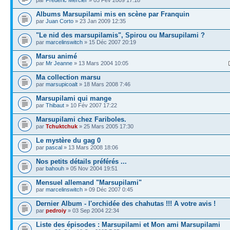
par
Frédéric Mercier
» 05 Fév 2009 17:18
Albums Marsupilami mis en scène par Franquin
par
Juan Corto
» 23 Jan 2009 12:35
"Le nid des marsupilamis", Spirou ou Marsupilami ?
par
marcelinswitch
» 15 Déc 2007 20:19
Marsu animé
par
Mr Jeanne
» 13 Mars 2004 10:05
Ma collection marsu
par
marsupicoalt
» 18 Mars 2008 7:46
Marsupilami qui mange
par
Thibaut
» 10 Fév 2007 17:22
Marsupilami chez Fariboles.
par
Tchuktchuk
» 25 Mars 2005 17:30
Le mystère du gag 0
par
pascal
» 13 Mars 2008 18:06
Nos petits détails préférés ...
par
bahouh
» 05 Nov 2004 19:51
Mensuel allemand "Marsupilami"
par
marcelinswitch
» 09 Déc 2007 0:45
Dernier Album - l'orchidée des chahutas !!! A votre avis !
par
pedroiy
» 03 Sep 2004 22:34
Liste des épisodes : Marsupilami et Mon ami Marsupilami