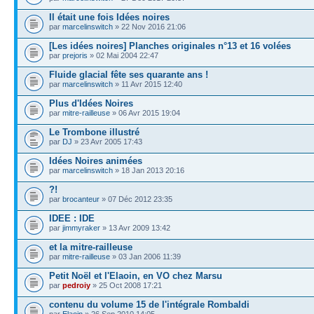
Il était une fois Idées noires
par
marcelinswitch
» 22 Nov 2016 21:06
[Les idées noires] Planches originales n°13 et 16 volées
par
prejoris
» 02 Mai 2004 22:47
Fluide glacial fête ses quarante ans !
par
marcelinswitch
» 11 Avr 2015 12:40
Plus d'Idées Noires
par
mitre-railleuse
» 06 Avr 2015 19:04
Le Trombone illustré
par
DJ
» 23 Avr 2005 17:43
Idées Noires animées
par
marcelinswitch
» 18 Jan 2013 20:16
?!
par
brocanteur
» 07 Déc 2012 23:35
IDEE : IDE
par
jimmyraker
» 13 Avr 2009 13:42
et la mitre-railleuse
par
mitre-railleuse
» 03 Jan 2006 11:39
Petit Noël et l'Elaoin, en VO chez Marsu
par
pedroiy
» 25 Oct 2008 17:21
contenu du volume 15 de l'intégrale Rombaldi