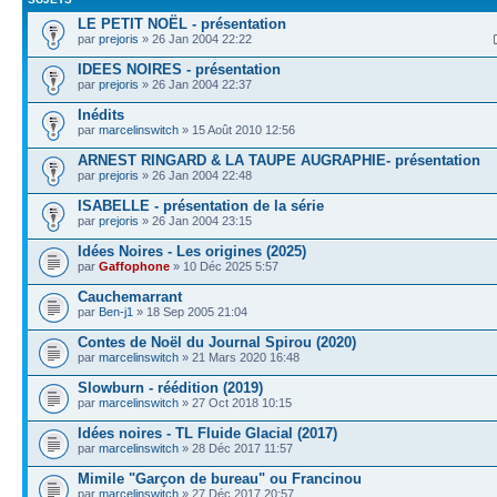
LE PETIT NOËL - présentation
par
prejoris
» 26 Jan 2004 22:22
IDEES NOIRES - présentation
par
prejoris
» 26 Jan 2004 22:37
Inédits
par
marcelinswitch
» 15 Août 2010 12:56
ARNEST RINGARD & LA TAUPE AUGRAPHIE- présentation
par
prejoris
» 26 Jan 2004 22:48
ISABELLE - présentation de la série
par
prejoris
» 26 Jan 2004 23:15
Idées Noires - Les origines (2025)
par
Gaffophone
» 10 Déc 2025 5:57
Cauchemarrant
par
Ben-j1
» 18 Sep 2005 21:04
Contes de Noël du Journal Spirou (2020)
par
marcelinswitch
» 21 Mars 2020 16:48
Slowburn - réédition (2019)
par
marcelinswitch
» 27 Oct 2018 10:15
Idées noires - TL Fluide Glacial (2017)
par
marcelinswitch
» 28 Déc 2017 11:57
Mimile "Garçon de bureau" ou Francinou
par
marcelinswitch
» 27 Déc 2017 20:57