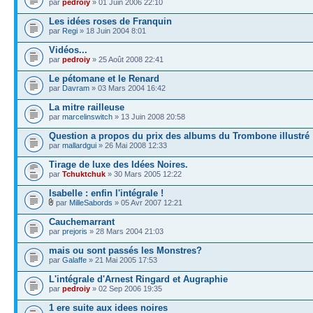
par
pedroiy
» 01 Juin 2006 22:10
Les idées roses de Franquin
par
Regi
» 18 Juin 2004 8:01
Vidéos...
par
pedroiy
» 25 Août 2008 22:41
Le pétomane et le Renard
par
Davram
» 03 Mars 2004 16:42
La mitre railleuse
par
marcelinswitch
» 13 Juin 2008 20:58
Question a propos du prix des albums du Trombone illustré
par
mallardgui
» 26 Mai 2008 12:33
Tirage de luxe des Idées Noires.
par
Tchuktchuk
» 30 Mars 2005 12:22
Isabelle : enfin l'intégrale !
par
MilleSabords
» 05 Avr 2007 12:21
Cauchemarrant
par
prejoris
» 28 Mars 2004 21:03
mais ou sont passés les Monstres?
par
Galaffe
» 21 Mai 2005 17:53
L'intégrale d'Arnest Ringard et Augraphie
par
pedroiy
» 02 Sep 2006 19:35
1 ere suite aux idees noires