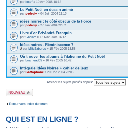
par
boarf
» 10 Avr 2006 10:12
Le Petit Noël en dessin animé
par
pedroiy
» 04 Juin 2004 22:13
idées noires : le côté obscur de la Force
par
pedroiy
» 27 Jan 2004 22:02
Livre d'or Bd:André Franquin
par
Gohlam
» 12 Nov 2004 16:12
Idées noires - Réminiscence ?
par
MilleSabords
» 15 Fév 2005 13:58
Où trouver les albums à l'italienne du Petit Noël
par
boarhead65
» 16 Fév 2005 10:42
Intégrale Idées Noires + cahier de jeux
par
Gaffophone
» 20 Déc 2004 23:06
Afficher les sujets publiés depuis:
Publier un nouveau
sujet
Retour vers Index du forum
QUI EST EN LIGNE ?