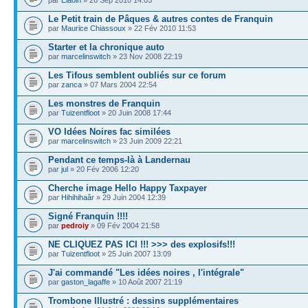
par
Elaoin
» 26 Sep 2010 14:05
Le Petit train de Pâques & autres contes de Franquin
par
Maurice Chiassoux
» 22 Fév 2010 11:53
Starter et la chronique auto
par
marcelinswitch
» 23 Nov 2008 22:19
Les Tifous semblent oubliés sur ce forum
par
zanca
» 07 Mars 2004 22:54
Les monstres de Franquin
par
Tuizentfloot
» 20 Juin 2008 17:44
VO Idées Noires fac similées
par
marcelinswitch
» 23 Juin 2009 22:21
Pendant ce temps-là à Landernau
par
jul
» 20 Fév 2006 12:20
Cherche image Hello Happy Taxpayer
par
Hihihihaâr
» 29 Juin 2004 12:39
Signé Franquin !!!!
par
pedroiy
» 09 Fév 2004 21:58
NE CLIQUEZ PAS ICI !!! >>> des explosifs!!!
par
Tuizentfloot
» 25 Juin 2007 13:09
J'ai commandé "Les idées noires , l'intégrale"
par
gaston_lagaffe
» 10 Août 2007 21:19
Trombone Illustré : dessins supplémentaires