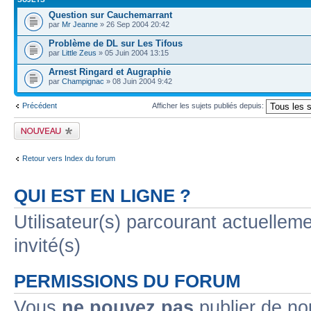
Question sur Cauchemarrant
par
Mr Jeanne
» 26 Sep 2004 20:42
Problème de DL sur Les Tifous
par
Little Zeus
» 05 Juin 2004 13:15
Arnest Ringard et Augraphie
par
Champignac
» 08 Juin 2004 9:42
Précédent
Afficher les sujets publiés depuis:
Publier un nouveau
sujet
Retour vers Index du forum
QUI EST EN LIGNE ?
Utilisateur(s) parcourant actuelleme
invité(s)
PERMISSIONS DU FORUM
Vous
ne pouvez pas
publier de no