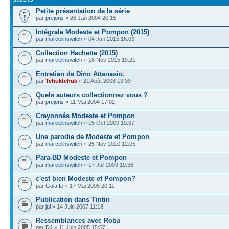
Petite présentation de la série
par
prejoris
» 26 Jan 2004 20:15
Intégrale Modeste et Pompon (2015)
par
marcelinswitch
» 04 Jan 2015 16:03
Collection Hachette (2015)
par
marcelinswitch
» 18 Nov 2015 19:21
Entretien de Dino Attanasio.
par
Tchuktchuk
» 21 Août 2008 13:09
Quels auteurs collectionnez vous ?
par
prejoris
» 11 Mai 2004 17:02
Crayonnés Modeste et Pompon
par
marcelinswitch
» 15 Oct 2009 10:37
Une parodie de Modeste et Pompon
par
marcelinswitch
» 25 Nov 2010 12:05
Para-BD Modeste et Pompon
par
marcelinswitch
» 17 Juil 2009 19:36
c'est bien Modeste et Pompon?
par
Galaffe
» 17 Mai 2005 20:11
Publication dans Tintin
par
jul
» 14 Juin 2007 11:18
Ressemblances avec Roba
par
DJ
» 11 Juin 2005 15:57