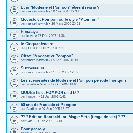
Et si "Modeste et Pompon" étaient repris ?
par
marcelinswitch
» 30 Nov 2007 19:38
Modeste et Pompon ou le style "Atomium"
par
marcelinswitch
» 26 Mars 2008 23:31
Himalaya
par
leoze
» 17 Déc 2007 11:38
le Cinquantenaire
par
plume
» 24 Nov 2005 9:29
Offset "Modeste et Pompon"
par
marcelinswitch
» 05 Sep 2007 11:19
Successeurs
par
marcelinswitch
» 31 Jan 2007 12:55
Les scénaristes de Modeste et Pompon période Franquin
par
Zourbi le Grec
» 19 Oct 2007 18:06
MODESTE et POMPON en 3 D ?
par houba ! » 12 Jan 2007 8:41
50 ans de Modeste et Pompon
par
Pacôme
» 07 Sep 2005 16:27
??? Edition Rombaldi ou Magic Strip (tirage de tête) ???
par
Gof
» 24 Jan 2006 16:18
Pour pedroiy