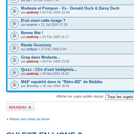
par
jul
» 12 Déc 2005 7:52
Modeste et Pompon - Vs - Donald Duck & Daisy Duck
par
pedroiy
» 03 Fév 2004 23:26
D'où vient cette image ?
par
prejoris
» 21 Juil 2005 17:28
Bonne fête !
par
pedroiy
» 24 Fév 2005 11:17
Renée Goscinny
par
philippe
» 17 Fév 2005 0:44
Greg dans Modeste...
par
pedroiy
» 03 Fév 2004 23:30
Quizz : Clin d'oeil bédéphile...
par
pedroiy
» 29 Mai 2004 19:20
M&P republié dans le "Rétro-BD" de Bédéka
par
Bronsky
» 30 Jan 2004 18:45
Afficher les sujets publiés depuis:
Publier un nouveau
sujet
Retour vers Index du forum