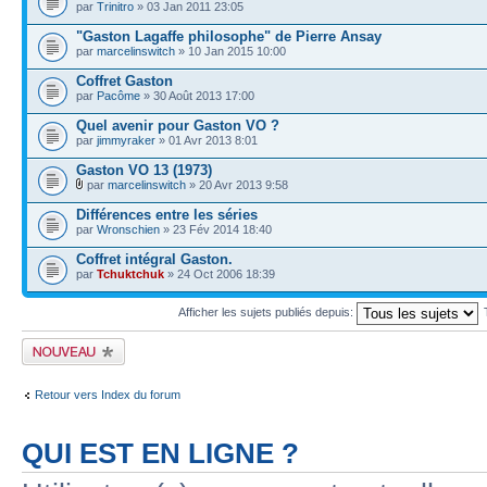
par
Trinitro
» 03 Jan 2011 23:05
"Gaston Lagaffe philosophe" de Pierre Ansay
par
marcelinswitch
» 10 Jan 2015 10:00
Coffret Gaston
par
Pacôme
» 30 Août 2013 17:00
Quel avenir pour Gaston VO ?
par
jimmyraker
» 01 Avr 2013 8:01
Gaston VO 13 (1973)
par
marcelinswitch
» 20 Avr 2013 9:58
Différences entre les séries
par
Wronschien
» 23 Fév 2014 18:40
Coffret intégral Gaston.
par
Tchuktchuk
» 24 Oct 2006 18:39
Afficher les sujets publiés depuis:
Publier un nouveau
sujet
Retour vers Index du forum
QUI EST EN LIGNE ?