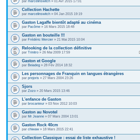
par
marcelinswitch
» 01 Avr 2015 17:01
Collection Hachette
par
marcelinswitch
» 04 Jan 2015 19:19
Gaston Lagaffe bientôt adapté au cinéma
par
Pacôme
» 16 Mars 2015 18:48
Gaston en bouteille !!!
par
Frédéric Mercier
» 21 Mai 2015 10:04
Relooking de la collection définitive
par
Trinitro
» 26 Mai 2009 17:59
Gaston et Google
par
Beiadeg
» 28 Fév 2014 18:32
Les personnages de Franquin en langues étrangères
par
prejoris
» 27 Mars 2004 23:26
Sjors
par
Zozo
» 20 Mars 2015 13:46
L'enfance de Gaston
par
brocanteur
» 03 Nov 2012 10:03
Gaston au Novotel
par
Mr Jeanne
» 07 Mars 2004 13:01
Gaston Rock 40cm
par
chiwaw
» 18 Mars 2015 22:41
Collection Classique : essai de liste exhaustive !