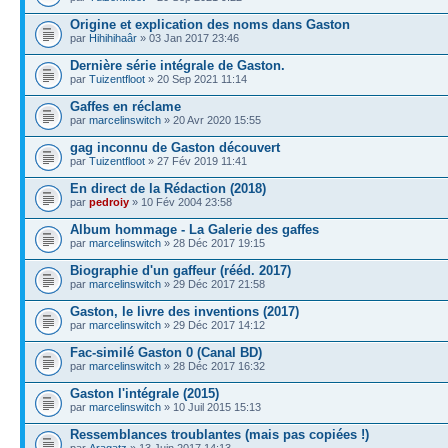
Origine et explication des noms dans Gaston
par
Hihihihaâr
» 03 Jan 2017 23:46
Dernière série intégrale de Gaston.
par
Tuizentfloot
» 20 Sep 2021 11:14
Gaffes en réclame
par
marcelinswitch
» 20 Avr 2020 15:55
gag inconnu de Gaston découvert
par
Tuizentfloot
» 27 Fév 2019 11:41
En direct de la Rédaction (2018)
par
pedroiy
» 10 Fév 2004 23:58
Album hommage - La Galerie des gaffes
par
marcelinswitch
» 28 Déc 2017 19:15
Biographie d'un gaffeur (rééd. 2017)
par
marcelinswitch
» 29 Déc 2017 21:58
Gaston, le livre des inventions (2017)
par
marcelinswitch
» 29 Déc 2017 14:12
Fac-similé Gaston 0 (Canal BD)
par
marcelinswitch
» 28 Déc 2017 16:32
Gaston l'intégrale (2015)
par
marcelinswitch
» 10 Juil 2015 15:13
Ressemblances troublantes (mais pas copiées !)