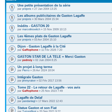
Une petite présentation de la série
par
prejoris
» 27 Jan 2004 13:25
Les albums publicitaires de Gaston Lagaffe
par
prejoris
» 30 Mars 2004 15:34
Inédits - GASTON 20
par
marcelinswitch
» 15 Nov 2009 10:13
Les 4èmes plats de Gaston Lagaffe
par
prejoris
» 03 Avr 2004 15:10
Dijon - Gaston Lagaffe à la Cité
par
Gaffophone
» 11 Fév 2026 7:20
GASTON STAR DE LA TELE = Merci Gaston
par
pedroiy
» 02 Juin 2004 8:25
Un projet à long terme
par
Pierro
» 26 Avr 2024 18:04
Intégrale Gaston
par
jimmyraker
» 02 Fév 2017 13:56
Tome 22 - Le retour de Lagaffe - vos avis
par
Gaffophone
» 25 Nov 2023 7:49
Lagaffe de Delaf
par
pandanlagl
» 17 Mars 2022 12:43
Statue Gaston et son Fiat
par
Tuizentfloot
» 20 Sep 2021 9:22