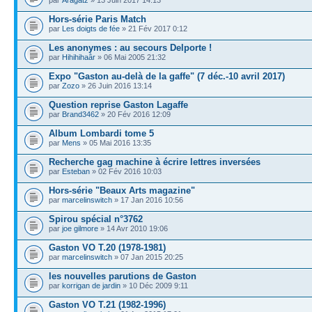
par
Aragatz
» 13 Juin 2017 14:13
Hors-série Paris Match
par
Les doigts de fée
» 21 Fév 2017 0:12
Les anonymes : au secours Delporte !
par
Hihihihaâr
» 06 Mai 2005 21:32
Expo "Gaston au-delà de la gaffe" (7 déc.-10 avril 2017)
par
Zozo
» 26 Juin 2016 13:14
Question reprise Gaston Lagaffe
par
Brand3462
» 20 Fév 2016 12:09
Album Lombardi tome 5
par
Mens
» 05 Mai 2016 13:35
Recherche gag machine à écrire lettres inversées
par
Esteban
» 02 Fév 2016 10:03
Hors-série "Beaux Arts magazine"
par
marcelinswitch
» 17 Jan 2016 10:56
Spirou spécial n°3762
par
joe gilmore
» 14 Avr 2010 19:06
Gaston VO T.20 (1978-1981)
par
marcelinswitch
» 07 Jan 2015 20:25
les nouvelles parutions de Gaston
par
korrigan de jardin
» 10 Déc 2009 9:11
Gaston VO T.21 (1982-1996)