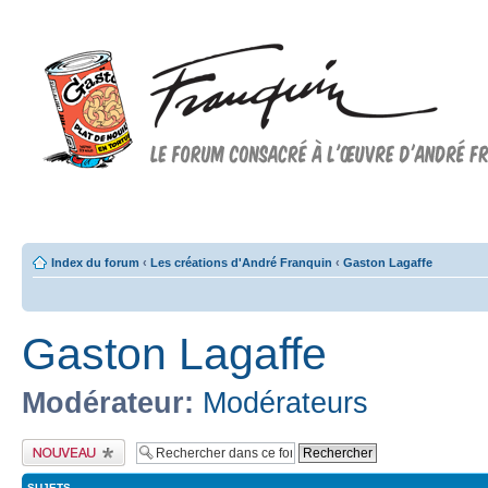
Forum FRANQUIN
Forum consacré à l'oeuvre d'André Franquin et au 9ème art
Index du forum
‹
Les créations d'André Franquin
‹
Gaston Lagaffe
Gaston Lagaffe
Modérateur:
Modérateurs
Publier un nouveau
sujet
SUJETS