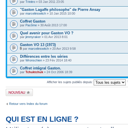
par
Trinitro
» 03 Jan 2011 23:05
"Gaston Lagaffe philosophe" de Pierre Ansay
par
marcelinswitch
» 10 Jan 2015 10:00
Coffret Gaston
par
Pacôme
» 30 Août 2013 17:00
Quel avenir pour Gaston VO ?
par
jimmyraker
» 01 Avr 2013 8:01
Gaston VO 13 (1973)
par
marcelinswitch
» 20 Avr 2013 9:58
Différences entre les séries
par
Wronschien
» 23 Fév 2014 18:40
Coffret intégral Gaston.
par
Tchuktchuk
» 24 Oct 2006 18:39
Afficher les sujets publiés depuis:
Publier un nouveau
sujet
Retour vers Index du forum
QUI EST EN LIGNE ?