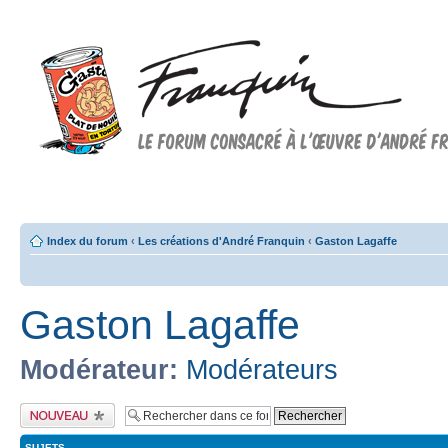
Forum FRANQUIN
Forum consacré à l'oeuvre d'André Franquin et au 9ème art
Index du forum
‹
Les créations d'André Franquin
‹
Gaston Lagaffe
Gaston Lagaffe
Modérateur:
Modérateurs
Publier un nouveau
sujet
SUJETS