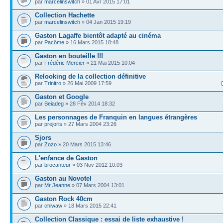
par
marcelinswitch
» 01 Avr 2015 17:01
Collection Hachette
par
marcelinswitch
» 04 Jan 2015 19:19
Gaston Lagaffe bientôt adapté au cinéma
par
Pacôme
» 16 Mars 2015 18:48
Gaston en bouteille !!!
par
Frédéric Mercier
» 21 Mai 2015 10:04
Relooking de la collection définitive
par
Trinitro
» 26 Mai 2009 17:59
Gaston et Google
par
Beiadeg
» 28 Fév 2014 18:32
Les personnages de Franquin en langues étrangères
par
prejoris
» 27 Mars 2004 23:26
Sjors
par
Zozo
» 20 Mars 2015 13:46
L'enfance de Gaston
par
brocanteur
» 03 Nov 2012 10:03
Gaston au Novotel
par
Mr Jeanne
» 07 Mars 2004 13:01
Gaston Rock 40cm
par
chiwaw
» 18 Mars 2015 22:41
Collection Classique : essai de liste exhaustive !