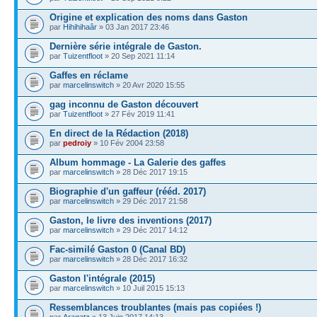
Origine et explication des noms dans Gaston
par
Hihihihaâr
» 03 Jan 2017 23:46
Dernière série intégrale de Gaston.
par
Tuizentfloot
» 20 Sep 2021 11:14
Gaffes en réclame
par
marcelinswitch
» 20 Avr 2020 15:55
gag inconnu de Gaston découvert
par
Tuizentfloot
» 27 Fév 2019 11:41
En direct de la Rédaction (2018)
par
pedroiy
» 10 Fév 2004 23:58
Album hommage - La Galerie des gaffes
par
marcelinswitch
» 28 Déc 2017 19:15
Biographie d'un gaffeur (rééd. 2017)
par
marcelinswitch
» 29 Déc 2017 21:58
Gaston, le livre des inventions (2017)
par
marcelinswitch
» 29 Déc 2017 14:12
Fac-similé Gaston 0 (Canal BD)
par
marcelinswitch
» 28 Déc 2017 16:32
Gaston l'intégrale (2015)
par
marcelinswitch
» 10 Juil 2015 15:13
Ressemblances troublantes (mais pas copiées !)