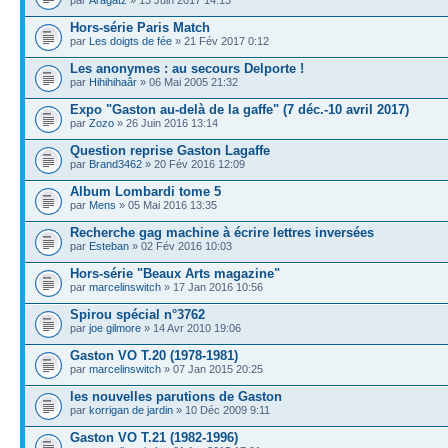
par
Aragatz
» 13 Juin 2017 14:13
Hors-série Paris Match
par
Les doigts de fée
» 21 Fév 2017 0:12
Les anonymes : au secours Delporte !
par
Hihihihaâr
» 06 Mai 2005 21:32
Expo "Gaston au-delà de la gaffe" (7 déc.-10 avril 2017)
par
Zozo
» 26 Juin 2016 13:14
Question reprise Gaston Lagaffe
par
Brand3462
» 20 Fév 2016 12:09
Album Lombardi tome 5
par
Mens
» 05 Mai 2016 13:35
Recherche gag machine à écrire lettres inversées
par
Esteban
» 02 Fév 2016 10:03
Hors-série "Beaux Arts magazine"
par
marcelinswitch
» 17 Jan 2016 10:56
Spirou spécial n°3762
par
joe gilmore
» 14 Avr 2010 19:06
Gaston VO T.20 (1978-1981)
par
marcelinswitch
» 07 Jan 2015 20:25
les nouvelles parutions de Gaston
par
korrigan de jardin
» 10 Déc 2009 9:11
Gaston VO T.21 (1982-1996)