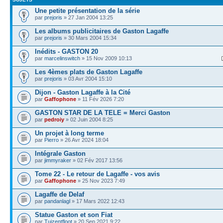
Une petite présentation de la série
par
prejoris
» 27 Jan 2004 13:25
Les albums publicitaires de Gaston Lagaffe
par
prejoris
» 30 Mars 2004 15:34
Inédits - GASTON 20
par
marcelinswitch
» 15 Nov 2009 10:13
Les 4èmes plats de Gaston Lagaffe
par
prejoris
» 03 Avr 2004 15:10
Dijon - Gaston Lagaffe à la Cité
par
Gaffophone
» 11 Fév 2026 7:20
GASTON STAR DE LA TELE = Merci Gaston
par
pedroiy
» 02 Juin 2004 8:25
Un projet à long terme
par
Pierro
» 26 Avr 2024 18:04
Intégrale Gaston
par
jimmyraker
» 02 Fév 2017 13:56
Tome 22 - Le retour de Lagaffe - vos avis
par
Gaffophone
» 25 Nov 2023 7:49
Lagaffe de Delaf
par
pandanlagl
» 17 Mars 2022 12:43
Statue Gaston et son Fiat
par
Tuizentfloot
» 20 Sep 2021 9:22