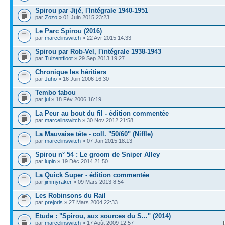
Spirou par Jijé, l'Intégrale 1940-1951
par
Zozo
» 01 Juin 2015 23:23
Le Parc Spirou (2016)
par
marcelinswitch
» 22 Avr 2015 14:33
Spirou par Rob-Vel, l'intégrale 1938-1943
par
Tuizentfloot
» 29 Sep 2013 19:27
Chronique les héritiers
par
Juho
» 16 Juin 2006 16:30
Tembo tabou
par
jul
» 18 Fév 2006 16:19
La Peur au bout du fil - édition commentée
par
marcelinswitch
» 30 Nov 2012 21:58
La Mauvaise tête - coll. "50/60" (Niffle)
par
marcelinswitch
» 07 Jan 2015 18:13
Spirou n° 54 : Le groom de Sniper Alley
par
lupin
» 19 Déc 2014 21:50
La Quick Super - édition commentée
par
jimmyraker
» 09 Mars 2013 8:54
Les Robinsons du Rail
par
prejoris
» 27 Mars 2004 22:33
Etude : "Spirou, aux sources du S..." (2014)
par
marcelinswitch
» 17 Août 2009 12:57