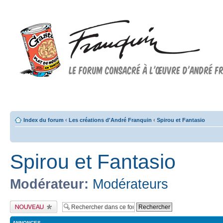
Forum FRANQUIN
Forum consacré à l'oeuvre d'André Franquin et au 9ème art
Index du forum
‹
Les créations d'André Franquin
‹
Spirou et Fantasio
Spirou et Fantasio
Modérateur:
Modérateurs
Publier un nouveau
sujet
ANNONCES