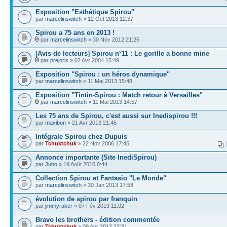
Exposition "Esthétique Spirou"
par
marcelinswitch
» 12 Oct 2013 12:37
Spirou a 75 ans en 2013 !
par
marcelinswitch
» 30 Nov 2012 21:25
[Avis de lecteurs] Spirou n°11 : Le gorille a bonne mine
par
prejoris
» 02 Avr 2004 15:49
Exposition "Spirou : un héros dynamique"
par
marcelinswitch
» 11 Mai 2013 15:48
Exposition "Tintin-Spirou : Match retour à Versailles"
par
marcelinswitch
» 11 Mai 2013 14:57
Les 75 ans de Spirou, c'est aussi sur Inedispirou !!!
par
maxibon
» 21 Avr 2013 21:45
Intégrale Spirou chez Dupuis
par
Tchuktchuk
» 22 Nov 2006 17:45
Annonce importante (Site InediSpirou)
par
Juho
» 19 Août 2010 0:44
Collection Spirou et Fantasio "Le Monde"
par
marcelinswitch
» 30 Jan 2013 17:58
évolution de spirou par franquin
par
jimmyraker
» 07 Fév 2013 11:02
Bravo les brothers - édition commentée
par
Tchuktchuk
» 09 Avr 2012 22:31