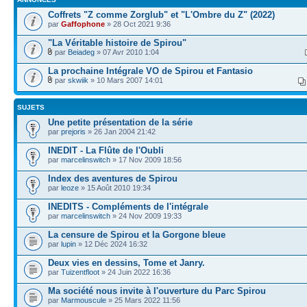
Coffrets "Z comme Zorglub" et "L'Ombre du Z" (2022)
par
Gaffophone
» 28 Oct 2021 9:36
"La Véritable histoire de Spirou"
par
Beiadeg
» 07 Avr 2010 1:04
La prochaine Intégrale VO de Spirou et Fantasio
par
skwiik
» 10 Mars 2007 14:01
SUJETS
Une petite présentation de la série
par
prejoris
» 26 Jan 2004 21:42
INEDIT - La Flûte de l'Oubli
par
marcelinswitch
» 17 Nov 2009 18:56
Index des aventures de Spirou
par
leoze
» 15 Août 2010 19:34
INEDITS - Compléments de l'intégrale
par
marcelinswitch
» 24 Nov 2009 19:33
La censure de Spirou et la Gorgone bleue
par
lupin
» 12 Déc 2024 16:32
Deux vies en dessins, Tome et Janry.
par
Tuizentfloot
» 24 Juin 2022 16:36
Ma société nous invite à l'ouverture du Parc Spirou
par
Marmouscule
» 25 Mars 2022 11:56