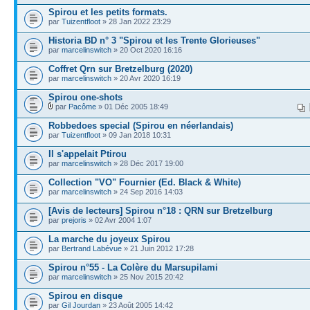
Spirou et les petits formats.
par
Tuizentfloot
» 28 Jan 2022 23:29
Historia BD n° 3 "Spirou et les Trente Glorieuses"
par
marcelinswitch
» 20 Oct 2020 16:16
Coffret Qrn sur Bretzelburg (2020)
par
marcelinswitch
» 20 Avr 2020 16:19
Spirou one-shots
par
Pacôme
» 01 Déc 2005 18:49
Robbedoes special (Spirou en néerlandais)
par
Tuizentfloot
» 09 Jan 2018 10:31
Il s'appelait Ptirou
par
marcelinswitch
» 28 Déc 2017 19:00
Collection "VO" Fournier (Ed. Black & White)
par
marcelinswitch
» 24 Sep 2016 14:03
[Avis de lecteurs] Spirou n°18 : QRN sur Bretzelburg
par
prejoris
» 02 Avr 2004 1:07
La marche du joyeux Spirou
par
Bertrand Labévue
» 21 Juin 2012 17:28
Spirou n°55 - La Colère du Marsupilami
par
marcelinswitch
» 25 Nov 2015 20:42
Spirou en disque
par
Gil Jourdan
» 23 Août 2005 14:42