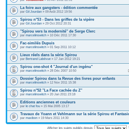
La foire aux gangsters - édition commentée
par
Gil Jourdan
» 09 Août 2012 19:56
Spirou n°53 - Dans les griffes de la vipère
par
Gil Jourdan
» 29 Oct 2012 20:31
"Spirou vers la modernité" de Serge Clerc
par
marcelinswitch
» 10 Déc 2011 17:30
Fac-similés Dupuis
par
marcelinswitch
» 01 Sep 2011 10:12
Lieux réels dans la série Spirou
par
Bertrand Labévue
» 17 Jan 2012 19:21
Spirou one-shot 4 "Journal d'un ingénu"
par
marcelinswitch
» 28 Déc 2007 10:50
Dossier Spirou dans la Revue des livres pour enfants
par
marcelinswitch
» 12 Nov 2011 15:38
Spirou n°52 "La Face cachée du Z"
par
marcelinswitch
» 20 Jan 2011 23:18
Editions anciennes et couleurs
par
le chat fou
» 15 Mai 2005 13:17
Travaux de Yoann et Vehlmann sur la série Spirou et Fantasi
par
maxibon
» 19 Mars 2011 14:30
Afficher les sujets publiés depuis: