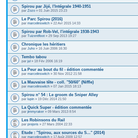
Spirou par Jijé, l'Intégrale 1940-1951
par
Zozo
» 01 Juin 2015 23:23
Le Parc Spirou (2016)
par
marcelinswitch
» 22 Avr 2015 14:33
Spirou par Rob-Vel, l'intégrale 1938-1943
par
Tuizentfloot
» 29 Sep 2013 19:27
Chronique les héritiers
par
Juho
» 16 Juin 2006 16:30
Tembo tabou
par
jul
» 18 Fév 2006 16:19
La Peur au bout du fil - édition commentée
par
marcelinswitch
» 30 Nov 2012 21:58
La Mauvaise tête - coll. "50/60" (Niffle)
par
marcelinswitch
» 07 Jan 2015 18:13
Spirou n° 54 : Le groom de Sniper Alley
par
lupin
» 19 Déc 2014 21:50
La Quick Super - édition commentée
par
jimmyraker
» 09 Mars 2013 8:54
Les Robinsons du Rail
par
prejoris
» 27 Mars 2004 22:33
Etude : "Spirou, aux sources du S..." (2014)
par
marcelinswitch
» 17 Août 2009 12:57