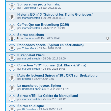
Spirou et les petits formats.
par
Tuizentfloot
» 28 Jan 2022 23:29
Historia BD n° 3 "Spirou et les Trente Glorieuses"
par
marcelinswitch
» 20 Oct 2020 16:16
Coffret Qrn sur Bretzelburg (2020)
par
marcelinswitch
» 20 Avr 2020 16:19
Spirou one-shots
par
Pacôme
» 01 Déc 2005 18:49
Robbedoes special (Spirou en néerlandais)
par
Tuizentfloot
» 09 Jan 2018 10:31
Il s'appelait Ptirou
par
marcelinswitch
» 28 Déc 2017 19:00
Collection "VO" Fournier (Ed. Black & White)
par
marcelinswitch
» 24 Sep 2016 14:03
[Avis de lecteurs] Spirou n°18 : QRN sur Bretzelburg
par
prejoris
» 02 Avr 2004 1:07
La marche du joyeux Spirou
par
Bertrand Labévue
» 21 Juin 2012 17:28
Spirou n°55 - La Colère du Marsupilami
par
marcelinswitch
» 25 Nov 2015 20:42
Spirou en disque
par
Gil Jourdan
» 23 Août 2005 14:42