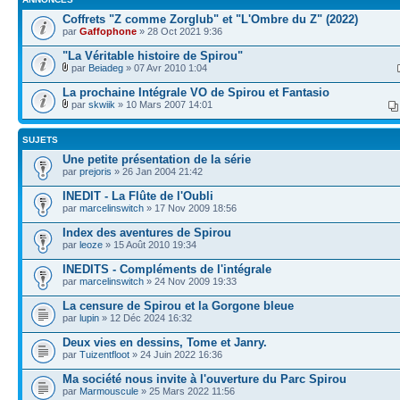
Coffrets "Z comme Zorglub" et "L'Ombre du Z" (2022)
par
Gaffophone
» 28 Oct 2021 9:36
"La Véritable histoire de Spirou"
par
Beiadeg
» 07 Avr 2010 1:04
La prochaine Intégrale VO de Spirou et Fantasio
par
skwiik
» 10 Mars 2007 14:01
SUJETS
Une petite présentation de la série
par
prejoris
» 26 Jan 2004 21:42
INEDIT - La Flûte de l'Oubli
par
marcelinswitch
» 17 Nov 2009 18:56
Index des aventures de Spirou
par
leoze
» 15 Août 2010 19:34
INEDITS - Compléments de l'intégrale
par
marcelinswitch
» 24 Nov 2009 19:33
La censure de Spirou et la Gorgone bleue
par
lupin
» 12 Déc 2024 16:32
Deux vies en dessins, Tome et Janry.
par
Tuizentfloot
» 24 Juin 2022 16:36
Ma société nous invite à l'ouverture du Parc Spirou
par
Marmouscule
» 25 Mars 2022 11:56