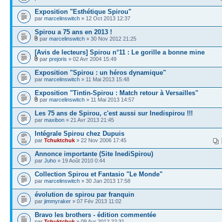
Exposition "Esthétique Spirou"
par
marcelinswitch
» 12 Oct 2013 12:37
Spirou a 75 ans en 2013 !
par
marcelinswitch
» 30 Nov 2012 21:25
[Avis de lecteurs] Spirou n°11 : Le gorille a bonne mine
par
prejoris
» 02 Avr 2004 15:49
Exposition "Spirou : un héros dynamique"
par
marcelinswitch
» 11 Mai 2013 15:48
Exposition "Tintin-Spirou : Match retour à Versailles"
par
marcelinswitch
» 11 Mai 2013 14:57
Les 75 ans de Spirou, c'est aussi sur Inedispirou !!!
par
maxibon
» 21 Avr 2013 21:45
Intégrale Spirou chez Dupuis
par
Tchuktchuk
» 22 Nov 2006 17:45
Annonce importante (Site InediSpirou)
par
Juho
» 19 Août 2010 0:44
Collection Spirou et Fantasio "Le Monde"
par
marcelinswitch
» 30 Jan 2013 17:58
évolution de spirou par franquin
par
jimmyraker
» 07 Fév 2013 11:02
Bravo les brothers - édition commentée
par
Tchuktchuk
» 09 Avr 2012 22:31