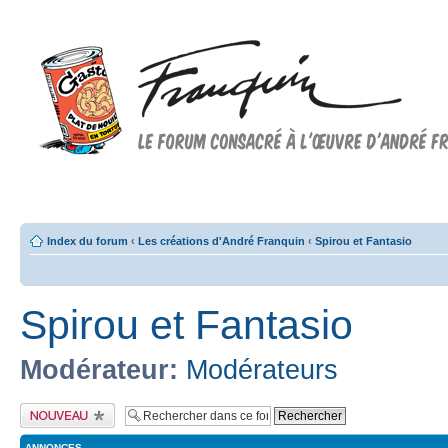
Forum FRANQUIN
Forum consacré à l'oeuvre d'André Franquin et au 9ème art
Index du forum
‹
Les créations d'André Franquin
‹
Spirou et Fantasio
Spirou et Fantasio
Modérateur:
Modérateurs
Publier un nouveau
sujet
ANNONCES