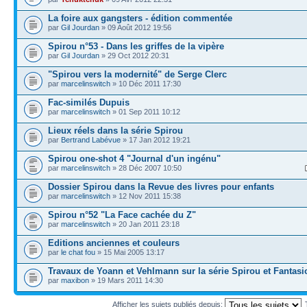
La foire aux gangsters - édition commentée
par
Gil Jourdan
» 09 Août 2012 19:56
Spirou n°53 - Dans les griffes de la vipère
par
Gil Jourdan
» 29 Oct 2012 20:31
"Spirou vers la modernité" de Serge Clerc
par
marcelinswitch
» 10 Déc 2011 17:30
Fac-similés Dupuis
par
marcelinswitch
» 01 Sep 2011 10:12
Lieux réels dans la série Spirou
par
Bertrand Labévue
» 17 Jan 2012 19:21
Spirou one-shot 4 "Journal d'un ingénu"
par
marcelinswitch
» 28 Déc 2007 10:50
Dossier Spirou dans la Revue des livres pour enfants
par
marcelinswitch
» 12 Nov 2011 15:38
Spirou n°52 "La Face cachée du Z"
par
marcelinswitch
» 20 Jan 2011 23:18
Editions anciennes et couleurs
par
le chat fou
» 15 Mai 2005 13:17
Travaux de Yoann et Vehlmann sur la série Spirou et Fantasi
par
maxibon
» 19 Mars 2011 14:30
Afficher les sujets publiés depuis: