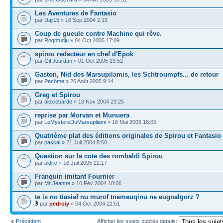
Les Aventures de Fantasio
par
Daji15
» 16 Sep 2004 2:19
Coup de gueule contre Machine qui rêve.
par
Rogntudju
» 04 Oct 2005 17:09
spirou redacteur en chef d'Epok
par
Gil Jourdan
» 01 Oct 2005 19:52
Gaston, Nid des Marsupilamis, les Schtroumpfs... de retour
par
Pacôme
» 26 Août 2005 9:14
Greg et Spirou
par
alexlebarde
» 18 Nov 2004 23:25
reprise par Morvan et Munuera
par
LeMystereDuMarsupilami
» 16 Mai 2005 18:05
Quatrième plat des éditions originales de Spirou et Fantasio
par
pascal
» 21 Juil 2004 8:58
Question sur la cote des rombaldi Spirou
par
oldric
» 16 Juil 2005 22:17
Franquin imitant Fournier
par
Mr Jeanne
» 10 Fév 2004 10:06
te is no tiasiaf nu murof tnemeuqinu ne eugnalgorz ?
par
pedroiy
» 04 Oct 2004 22:51
Précédent
Afficher les sujets publiés depuis: