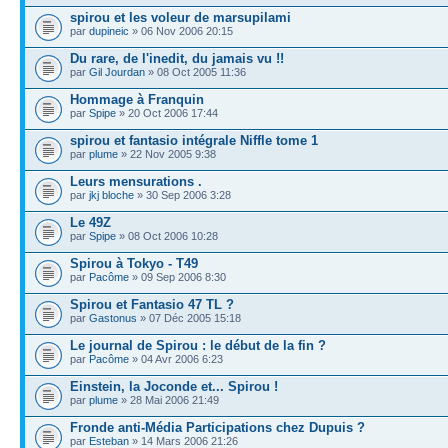
spirou et les voleur de marsupilami
par
dupineic
» 06 Nov 2006 20:15
Du rare, de l'inedit, du jamais vu !!
par
Gil Jourdan
» 08 Oct 2005 11:36
Hommage à Franquin
par
Spipe
» 20 Oct 2006 17:44
spirou et fantasio intégrale Niffle tome 1
par
plume
» 22 Nov 2005 9:38
Leurs mensurations .
par
jkj bloche
» 30 Sep 2006 3:28
Le 49Z
par
Spipe
» 08 Oct 2006 10:28
Spirou à Tokyo - T49
par
Pacôme
» 09 Sep 2006 8:30
Spirou et Fantasio 47 TL ?
par
Gastonus
» 07 Déc 2005 15:18
Le journal de Spirou : le début de la fin ?
par
Pacôme
» 04 Avr 2006 6:23
Einstein, la Joconde et... Spirou !
par
plume
» 28 Mai 2006 21:49
Fronde anti-Média Participations chez Dupuis ?
par
Esteban
» 14 Mars 2006 21:26