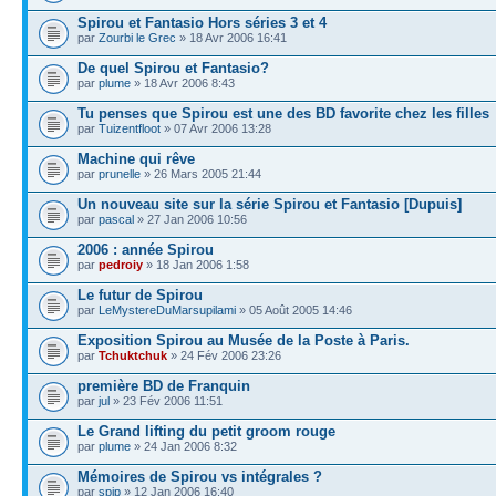
Spirou et Fantasio Hors séries 3 et 4
par
Zourbi le Grec
» 18 Avr 2006 16:41
De quel Spirou et Fantasio?
par
plume
» 18 Avr 2006 8:43
Tu penses que Spirou est une des BD favorite chez les filles
par
Tuizentfloot
» 07 Avr 2006 13:28
Machine qui rêve
par
prunelle
» 26 Mars 2005 21:44
Un nouveau site sur la série Spirou et Fantasio [Dupuis]
par
pascal
» 27 Jan 2006 10:56
2006 : année Spirou
par
pedroiy
» 18 Jan 2006 1:58
Le futur de Spirou
par
LeMystereDuMarsupilami
» 05 Août 2005 14:46
Exposition Spirou au Musée de la Poste à Paris.
par
Tchuktchuk
» 24 Fév 2006 23:26
première BD de Franquin
par
jul
» 23 Fév 2006 11:51
Le Grand lifting du petit groom rouge
par
plume
» 24 Jan 2006 8:32
Mémoires de Spirou vs intégrales ?
par
spip
» 12 Jan 2006 16:40