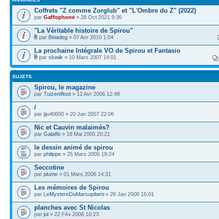
Coffrets "Z comme Zorglub" et "L'Ombre du Z" (2022)
par
Gaffophone
» 28 Oct 2021 9:36
"La Véritable histoire de Spirou"
par
Beiadeg
» 07 Avr 2010 1:04
La prochaine Intégrale VO de Spirou et Fantasio
par
skwiik
» 10 Mars 2007 14:01
SUJETS
Spirou, le magazine
par
Tuizentfloot
» 12 Avr 2006 12:48
/
par jiju40000 » 20 Jan 2007 22:06
Nic et Cauvin malaimés?
par
Galaffe
» 18 Mai 2005 20:21
le dessin animé de spirou
par
philippe
» 25 Mars 2005 18:24
Seccotine
par
plume
» 01 Mars 2006 14:31
Les mémoires de Spirou
par
LeMystereDuMarsupilami
» 28 Jan 2006 15:01
planches avec St Nicolas
par
jul
» 22 Fév 2006 10:23