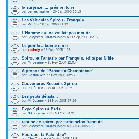
la surprize .... prémonitoire
par
demesmaeker
» 20 Jan 2006 23:13
Les Véhicules Spirou - Franquin
par
Ric33
» 18 Jan 2006 21:32
L'Homme qui ne voulait pas mourir
par
LeMystereDuMarsupilami
» 11 Sep 2005 16:16
Le gorille a bonne mine
par
pedroiy
» 16 Déc 2005 1:26
Spirou et Fantasio par Franquin, édité par Niffle
par
Mr Jeanne
» 13 Fév 2004 12:05
A propos de "Panade à Champignac"
par
Gaston82
» 27 Nov 2005 18:53
Couvertures Recueils Spirou
par
Pacôme
» 22 Août 2005 11:26
Les petits détails...
par
Mr Jeanne
» 13 Nov 2005 17:24
Expo Spirou à Paris
par
Gil Jourdan
» 22 Oct 2005 0:21
reprise de spirou par tarrin selon franquin
par
LeMystereDuMarsupilami
» 16 Juil 2005 18:21
Pourquoi la Palombie?
par
Che Guevara
» 04 Avr 2005 18:51