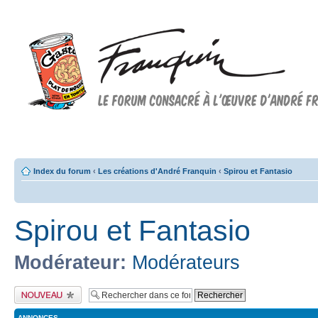
Forum FRANQUIN
Forum consacré à l'oeuvre d'André Franquin et au 9ème art
Index du forum
‹
Les créations d'André Franquin
‹
Spirou et Fantasio
Spirou et Fantasio
Modérateur:
Modérateurs
Publier un nouveau
sujet
ANNONCES