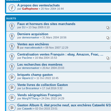
A propos des ventes/achats
par
Gaffophone
» 20 Nov 2004 16:44
SUJETS
Faux et horreurs des sites marchands
par
DJ
» 13 Sep 2005 0:10
Derniere acquisition
par
demesmaeker
» 31 Mars 2004 18:56
Ventes aux enchères
par
marcelinswitch
» 08 Nov 2007 12:29
Centralisation ventes Franquin : ebay, Amazon, Fnac, ...
par
Pacôme
» 16 Mai 2004 15:53
Les recherches des membres
par
demesmaeker
» 20 Avr 2004 23:03
briquets champ gaston
par
titiparis12
» 11 Oct 2022 10:45
Vente livres de collection Gaston
par
Le Brocanteur
» 17 Juil 2016 3:32
Vends sérigraphies Franquin
par
Morg'N'Thorg
» 24 Déc 2015 14:29
Gaston Album 0, état proche neuf, aux enchères Catawiki 6/1
par
Catawiki
» 02 Oct 2015 23:01