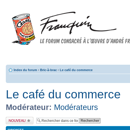
Forum FRANQUIN
Forum consacré à l'oeuvre d'André Franquin et au 9ème art
Index du forum
‹
Bric-à-brac
‹
Le café du commerce
Le café du commerce
Modérateur:
Modérateurs
Publier un nouveau
sujet
ANNONCES