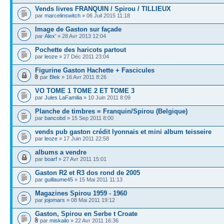
Vends livres FRANQUIN / Spirou / TILLIEUX
par
marcelinswitch
» 06 Juil 2015 11:18
Image de Gaston sur façade
par
Alex'
» 28 Avr 2013 12:04
Pochette des haricots partout
par
leoze
» 27 Déc 2011 23:04
Figurine Gaston Hachette + Fascicules
par
Blek
» 16 Avr 2011 8:26
VO TOME 1 TOME 2 ET TOME 3
par
Jules LaFamilia
» 10 Juin 2011 8:09
Planche de timbres = Franquin/Spirou (Belgique)
par
bancobd
» 15 Sep 2011 8:00
vends pub gaston crédit lyonnais et mini album teisseire
par
leoze
» 17 Juin 2011 22:58
albums a vendre
par
boarf
» 27 Avr 2011 15:01
Gaston R2 et R3 dos rond de 2005
par
guillaume45
» 15 Mai 2011 11:13
Magazines Spirou 1959 - 1960
par
jojomars
» 08 Mai 2011 19:12
Gaston, Spirou en Serbe t Croate
par
miskailo
» 22 Avr 2011 16:36