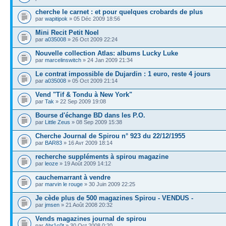
cherche le carnet : et pour quelques crobards de plus
par
wapitipok
» 05 Déc 2009 18:56
Mini Recit Petit Noel
par
a035008
» 26 Oct 2009 22:24
Nouvelle collection Atlas: albums Lucky Luke
par
marcelinswitch
» 24 Jan 2009 21:34
Le contrat impossible de Dujardin : 1 euro, reste 4 jours
par
a035008
» 05 Oct 2009 21:14
Vend "Tif & Tondu à New York"
par
Tak
» 22 Sep 2009 19:08
Bourse d'échange BD dans les P.O.
par
Little Zeus
» 08 Sep 2009 15:38
Cherche Journal de Spirou n° 923 du 22/12/1955
par
BAR83
» 16 Avr 2009 18:14
recherche suppléments à spirou magazine
par
leoze
» 19 Août 2009 14:12
cauchemarrant à vendre
par
marvin le rouge
» 30 Juin 2009 22:25
Je cède plus de 500 magazines Spirou - VENDUS -
par
jmsen
» 21 Août 2008 20:32
Vends magazines journal de spirou
par
Abr1c0t
» 30 Oct 2008 0:20