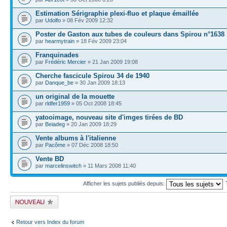
Estimation Sérigraphie plexi-fluo et plaque émaillée
par
Udolfo
» 08 Fév 2009 12:32
Poster de Gaston aux tubes de couleurs dans Spirou n°1638
par
hearmytrain
» 18 Fév 2009 23:04
Franquinades
par
Frédéric Mercier
» 21 Jan 2009 19:08
Cherche fascicule Spirou 34 de 1940
par
Danque_be
» 30 Jan 2009 18:13
un original de la mouette
par
rldfer1959
» 05 Oct 2008 18:45
yatooimage, nouveau site d'imges tirées de BD
par
Beiadeg
» 20 Jan 2009 18:29
Vente albums à l'italienne
par
Pacôme
» 07 Déc 2008 18:50
Vente BD
par
marcelinswitch
» 11 Mars 2008 11:40
Afficher les sujets publiés depuis:
Publier un nouveau
sujet
Retour vers Index du forum