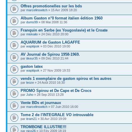
Offres promotionelles sur les bds
par
marcelinswitch
» 15 Avr 2009 18:20
Album Gaston n°0 format italien édition 1960
par
dums99
» 08 Mai 2008 11:36
Franquin en Serbe (ex Yougoslavie) et le Croate
par
miskailo
» 24 Déc 2010 20:00
AQUARIUM de Gaston LAGAFFE
par
wapitipok
» 03 Déc 2010 19:00
AV Journal de Spirou 1958-1969.
par
tikeur35
» 09 Déc 2010 21:44
gaston latex
par
wapitipok
» 27 Nov 2009 19:33
vends 1 exemplaire de gaston spirou et les autres
par
leoze
» 24 Août 2010 16:30
PROMO Spirou et De Cape et De Crocs
par
Juho
» 28 Sep 2010 13:28
Vente BDs et journaux
par
marcelinswitch
» 07 Juin 2010 16:00
Tome 2 de l'INTEGRALE VO introuvable
par
itram21
» 30 Avr 2010 19:09
TROMBONE ILLUSTRE!!!
par
nico26
» 10 Fév 2009 18:19